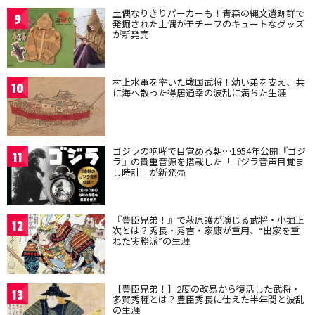
土偶なりきりパーカーも！青森の縄文遺跡群で
9
発掘された土偶がモチーフのキュートなグッズ
が新発売
村上水軍を率いた戦国武将！幼い弟を支え、共
10
に海へ散った得居通幸の波乱に満ちた生涯
ゴジラの咆哮で目覚める朝…1954年公開『ゴジ
11
ラ』の貴重音源を搭載した「ゴジラ音声目覚ま
し時計」が新発売
『豊臣兄弟！』で萩原護が演じる武将・小堀正
12
次とは？秀長・秀吉・家康が重用、“出家を重
ねた実務派”の生涯
【豊臣兄弟！】2度の改易から復活した武将・
13
多賀秀種とは？豊臣秀長に仕えた半年間と波乱
の生涯