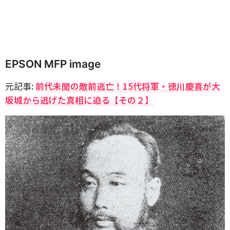
EPSON MFP image
元記事:
前代未聞の敵前逃亡！15代将軍・徳川慶喜が大
坂城から逃げた真相に迫る【その２】