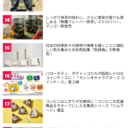
しっかり抹茶の味わい、さらに果実の香りも楽
14
しめる「無糖フレーバー抹茶」ストロベリー、
マンゴー新発売
日本の四季折々の植物や情景を描くことに相応
15
しい色を集めた水彩色鉛筆『色辞典』が新発
売！
ハローキティ、ポチャッコたちが昭和レトロな
16
コインケースに！「サンリオキャラクターズ コ
インケース」第２弾
コンビニおにぎりが文房具に！コンビニの定番
17
商品をモチーフにした文房具シリーズ『ジムマ
ート』誕生