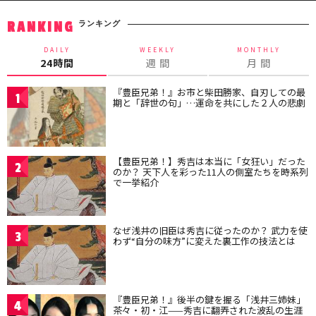
ランキング
RANKING
DAILY
WEEKLY
MONTHLY
24時間
週 間
月 間
『豊臣兄弟！』お市と柴田勝家、自刃しての最
1
期と「辞世の句」…運命を共にした２人の悲劇
【豊臣兄弟！】秀吉は本当に「女狂い」だった
2
のか？ 天下人を彩った11人の側室たちを時系列
で一挙紹介
なぜ浅井の旧臣は秀吉に従ったのか？ 武力を使
3
わず“自分の味方”に変えた裏工作の技法とは
『豊臣兄弟！』後半の鍵を握る「浅井三姉妹」
4
茶々・初・江——秀吉に翻弄された波乱の生涯