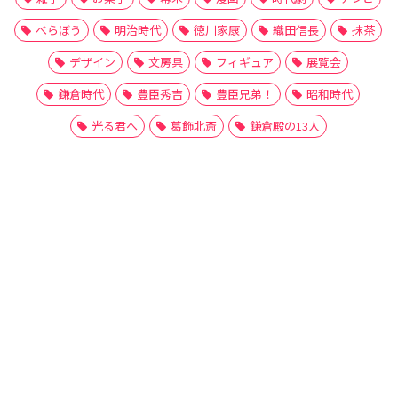
べらぼう
明治時代
徳川家康
織田信長
抹茶
デザイン
文房具
フィギュア
展覧会
鎌倉時代
豊臣秀吉
豊臣兄弟！
昭和時代
光る君へ
葛飾北斎
鎌倉殿の13人