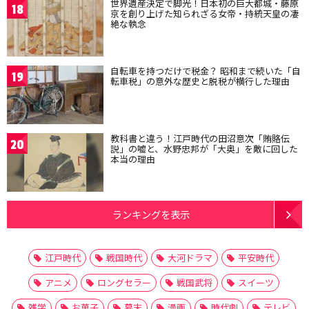
世界遺産決定で脚光！日本初の巨大都城・藤原
18
京を創り上げた知られざる女帝・持統天皇の凄
絶な執念
自転車を持つだけで税金？ 昭和まで続いた「自
19
転車税」の意外な歴史と脱税が横行した理由
教科書と違う！江戸時代の田沼意次「賄賂伝
20
説」の嘘と、水野忠邦が「大奥」を敵に回した
本当の理由
ランキングを表示
江戸時代
戦国時代
大河ドラマ
平安時代
アニメ
ロングセラー
戦国武将
スイーツ
雑学
お菓子
幕末
漫画
時代劇
テレビ