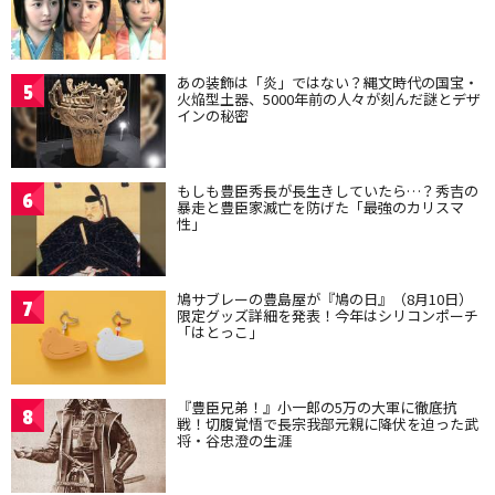
あの装飾は「炎」ではない？縄文時代の国宝・
5
火焔型土器、5000年前の人々が刻んだ謎とデザ
インの秘密
もしも豊臣秀長が長生きしていたら…？秀吉の
6
暴走と豊臣家滅亡を防げた「最強のカリスマ
性」
鳩サブレーの豊島屋が『鳩の日』（8月10日）
7
限定グッズ詳細を発表！今年はシリコンポーチ
「はとっこ」
『豊臣兄弟！』小一郎の5万の大軍に徹底抗
8
戦！切腹覚悟で長宗我部元親に降伏を迫った武
将・谷忠澄の生涯