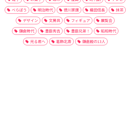
べらぼう
明治時代
徳川家康
織田信長
抹茶
デザイン
文房具
フィギュア
展覧会
鎌倉時代
豊臣秀吉
豊臣兄弟！
昭和時代
光る君へ
葛飾北斎
鎌倉殿の13人