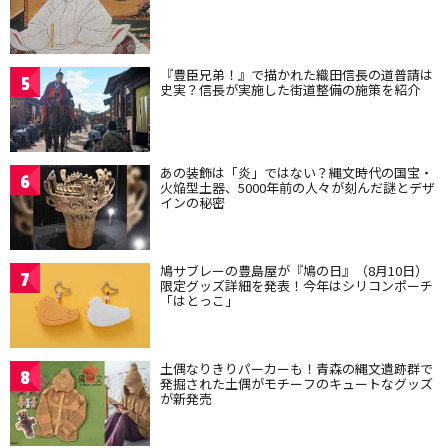
『豊臣兄弟！』で描かれた織田信長の道普請は
5
史実？信長が実施した街道整備の施策を紹介
あの装飾は「炎」ではない？縄文時代の国宝・
6
火焔型土器、5000年前の人々が刻んだ謎とデザ
インの秘密
鳩サブレーの豊島屋が『鳩の日』（8月10日）
7
限定グッズ詳細を発表！今年はシリコンポーチ
「はとっこ」
土偶なりきりパーカーも！青森の縄文遺跡群で
8
発掘された土偶がモチーフのキュートなグッズ
が新発売