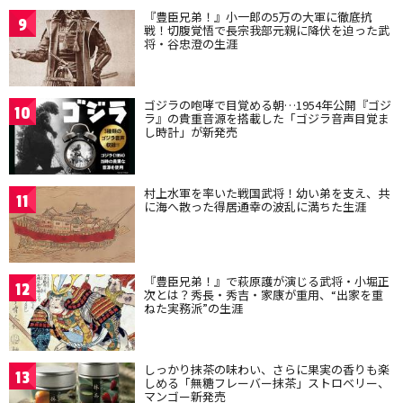
『豊臣兄弟！』小一郎の5万の大軍に徹底抗
9
戦！切腹覚悟で長宗我部元親に降伏を迫った武
将・谷忠澄の生涯
ゴジラの咆哮で目覚める朝…1954年公開『ゴジ
10
ラ』の貴重音源を搭載した「ゴジラ音声目覚ま
し時計」が新発売
村上水軍を率いた戦国武将！幼い弟を支え、共
11
に海へ散った得居通幸の波乱に満ちた生涯
『豊臣兄弟！』で萩原護が演じる武将・小堀正
12
次とは？秀長・秀吉・家康が重用、“出家を重
ねた実務派”の生涯
しっかり抹茶の味わい、さらに果実の香りも楽
13
しめる「無糖フレーバー抹茶」ストロベリー、
マンゴー新発売