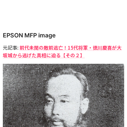
EPSON MFP image
元記事:
前代未聞の敵前逃亡！15代将軍・徳川慶喜が大
坂城から逃げた真相に迫る【その２】