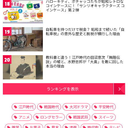
ハローキティ、ポチャッコたちが昭和レトロな
18
コインケースに！「サンリオキャラクターズ コ
インケース」第２弾
自転車を持つだけで税金？ 昭和まで続いた「自
19
転車税」の意外な歴史と脱税が横行した理由
教科書と違う！江戸時代の田沼意次「賄賂伝
20
説」の嘘と、水野忠邦が「大奥」を敵に回した
本当の理由
ランキングを表示
江戸時代
戦国時代
大河ドラマ
平安時代
アニメ
ロングセラー
戦国武将
スイーツ
雑学
お菓子
幕末
漫画
時代劇
テレビ