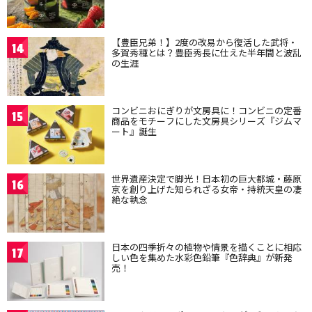
【豊臣兄弟！】2度の改易から復活した武将・
14
多賀秀種とは？豊臣秀長に仕えた半年間と波乱
の生涯
コンビニおにぎりが文房具に！コンビニの定番
15
商品をモチーフにした文房具シリーズ『ジムマ
ート』誕生
世界遺産決定で脚光！日本初の巨大都城・藤原
16
京を創り上げた知られざる女帝・持統天皇の凄
絶な執念
日本の四季折々の植物や情景を描くことに相応
17
しい色を集めた水彩色鉛筆『色辞典』が新発
売！