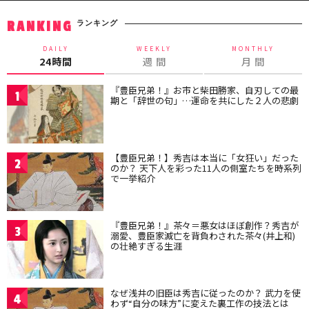
ランキング
RANKING
DAILY
WEEKLY
MONTHLY
24時間
週 間
月 間
『豊臣兄弟！』お市と柴田勝家、自刃しての最
1
期と「辞世の句」…運命を共にした２人の悲劇
【豊臣兄弟！】秀吉は本当に「女狂い」だった
2
のか？ 天下人を彩った11人の側室たちを時系列
で一挙紹介
『豊臣兄弟！』茶々＝悪女はほぼ創作？秀吉が
3
溺愛、豊臣家滅亡を背負わされた茶々(井上和)
の壮絶すぎる生涯
なぜ浅井の旧臣は秀吉に従ったのか？ 武力を使
4
わず“自分の味方”に変えた裏工作の技法とは