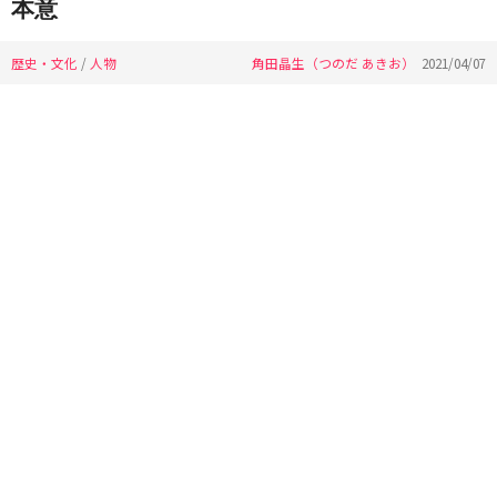
本意
歴史・文化
/
人物
角田晶生（つのだ あきお）
2021/04/07