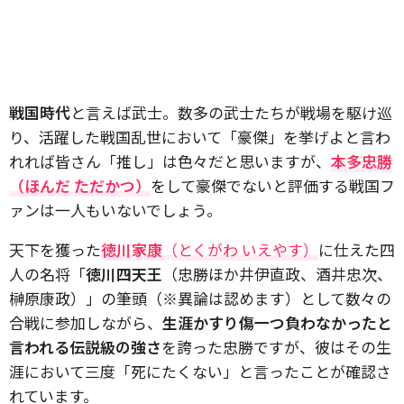
戦国時代
と言えば武士。数多の武士たちが戦場を駆け巡
り、活躍した戦国乱世において「豪傑」を挙げよと言わ
れれば皆さん「推し」は色々だと思いますが、
本多忠勝
（ほんだ ただかつ）
をして豪傑でないと評価する戦国フ
ァンは一人もいないでしょう。
天下を獲った
徳川家康
（とくがわ いえやす）
に仕えた四
人の名将「
徳川四天王
（忠勝ほか井伊直政、酒井忠次、
榊原康政）」の筆頭（※異論は認めます）として数々の
合戦に参加しながら、
生涯かすり傷一つ負わなかったと
言われる伝説級の強さ
を誇った忠勝ですが、彼はその生
涯において三度「死にたくない」と言ったことが確認さ
れています。