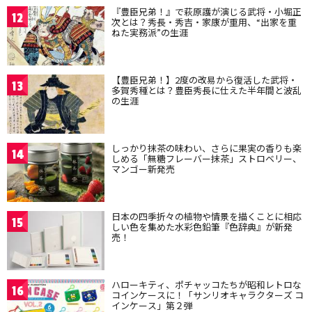
『豊臣兄弟！』で萩原護が演じる武将・小堀正
12
次とは？秀長・秀吉・家康が重用、“出家を重
ねた実務派”の生涯
【豊臣兄弟！】2度の改易から復活した武将・
13
多賀秀種とは？豊臣秀長に仕えた半年間と波乱
の生涯
しっかり抹茶の味わい、さらに果実の香りも楽
14
しめる「無糖フレーバー抹茶」ストロベリー、
マンゴー新発売
日本の四季折々の植物や情景を描くことに相応
15
しい色を集めた水彩色鉛筆『色辞典』が新発
売！
ハローキティ、ポチャッコたちが昭和レトロな
16
コインケースに！「サンリオキャラクターズ コ
インケース」第２弾