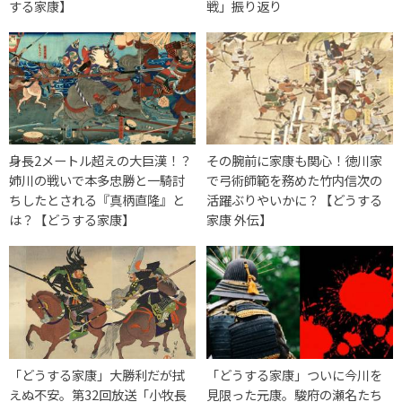
する家康】
戦」振り返り
身長2メートル超えの大巨漢！？
その腕前に家康も関心！徳川家
姉川の戦いで本多忠勝と一騎討
で弓術師範を務めた竹内信次の
ちしたとされる『真柄直隆』と
活躍ぶりやいかに？【どうする
は？【どうする家康】
家康 外伝】
「どうする家康」大勝利だが拭
「どうする家康」ついに今川を
えぬ不安。第32回放送「小牧長
見限った元康。駿府の瀬名たち