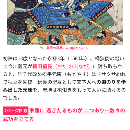
今川義元の最期。Wikipediaより。
初陣は13歳となった永禄3年（1560年）、桶狭間の戦い
で今川義元が
織田信長
（おだ のぶなが）
に討ち取られ
ると、竹千代改め松平元康（もとやす）はドサクサ紛れ
で独立を回復。信長の盟友として
天下人への道のりを歩
み出した元康
を、忠勝は槍働きをもって大いに助けるの
でした。
家康に 過ぎたるものが 二つあり…数々の
2ページ目
武功を立てる