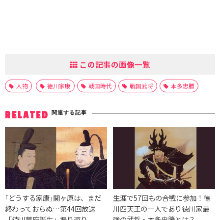
この記事の画像一覧
人物
徳川家康
戦国時代
戦国武将
本多忠勝
関連する記事
RELATED
｢どうする家康｣関ヶ原は、まだ
生涯で57回もの合戦に参加！徳
終わっておらぬ…第44回放送
川四天王の一人であり徳川家最
「徳川幕府誕生」振り返り
強の武将・本多忠勝とは？