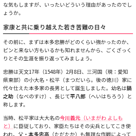
な気もしますが、いったいどういう理由があったのでし
ょうか。
家康と共に乗り越えた若き苦難の日々
その前に、まずは本多忠勝がどのくらい強かったのか、
ピンと来ない方もいるかも知れませんから、ごくざっく
りとその生涯を振り返ってみましょう。
忠勝は天文17年（1548年）2月8日、三河国（現：愛知
県東部）の小大名・松平（まつだいら。後の徳川）家に
代々仕えた本多家の長男として誕生しました。幼名は
鍋
之助
（なべのすけ）、長じて
平八郎
（へいはちろう）と
称します。
当時、松平家は大大名の
今川義元
（いまがわ よしも
と）
に臣従しており、家臣たちはその尖兵としてこき使
われ、父・
本多忠高
（ただたか）も無理な作戦によって