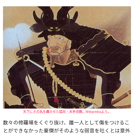
天下にその名を轟かせた猛将・本多忠勝。Wikipediaより。
数々の修羅場をくぐり抜け、誰一人として傷をつけるこ
とができなかった豪傑がそのような弱音を吐くとは意外