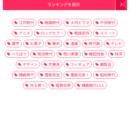
ランキングを表示
江戸時代
戦国時代
大河ドラマ
平安時代
アニメ
ロングセラー
戦国武将
スイーツ
雑学
お菓子
幕末
漫画
時代劇
テレビ
べらぼう
明治時代
徳川家康
織田信長
抹茶
デザイン
文房具
フィギュア
展覧会
鎌倉時代
豊臣秀吉
豊臣兄弟！
昭和時代
光る君へ
葛飾北斎
鎌倉殿の13人