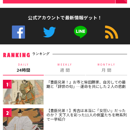
公式アカウントで最新情報ゲット！
ランキング
RANKING
DAILY
WEEKLY
MONTHLY
24時間
週 間
月 間
『豊臣兄弟！』お市と柴田勝家、自刃しての最
1
期と「辞世の句」…運命を共にした２人の悲劇
【豊臣兄弟！】秀吉は本当に「女狂い」だった
2
のか？ 天下人を彩った11人の側室たちを時系列
で一挙紹介