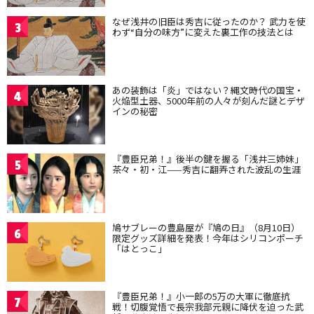
なぜ浅井の旧臣は秀吉に従ったのか？ 武力を使
3
わず“自分の味方”に変えた裏工作の技法とは
あの装飾は「炎」ではない？縄文時代の国宝・
4
火焔型土器、5000年前の人々が刻んだ謎とデザ
インの秘密
『豊臣兄弟！』後半の鍵を握る「浅井三姉妹」
5
茶々・初・江——秀吉に翻弄された波乱の生涯
鳩サブレーの豊島屋が『鳩の日』（8月10日）
6
限定グッズ詳細を発表！今年はシリコンポーチ
「はとっこ」
『豊臣兄弟！』小一郎の5万の大軍に徹底抗
7
戦！切腹覚悟で長宗我部元親に降伏を迫った武