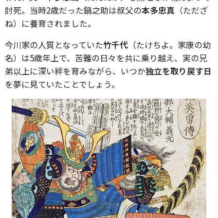
討死。当時2歳だった鍋之助は叔父の
本多忠真
（ただざ
ね）に養育されました。
今川家の人質となっていた
竹千代
（たけちよ。家康の幼
名）は5歳年上で、苦難の日々を共に乗り越え、実の兄
弟以上に深い絆を育みながら、いつか
独立を取り戻す日
を夢に見ていたことでしょう。