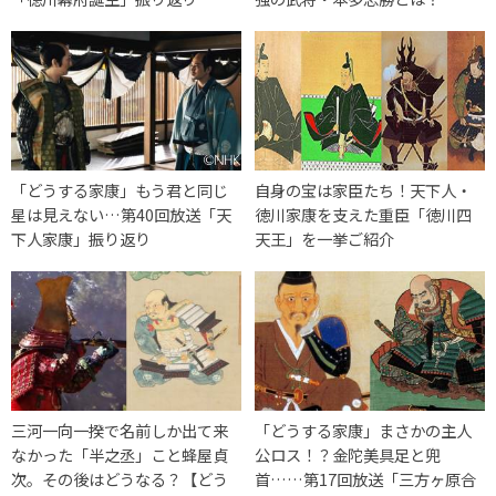
「どうする家康」もう君と同じ
自身の宝は家臣たち！天下人・
星は見えない…第40回放送「天
徳川家康を支えた重臣「徳川四
下人家康」振り返り
天王」を一挙ご紹介
三河一向一揆で名前しか出て来
「どうする家康」まさかの主人
なかった「半之丞」こと蜂屋貞
公ロス！？金陀美具足と兜
次。その後はどうなる？【どう
首……第17回放送「三方ヶ原合