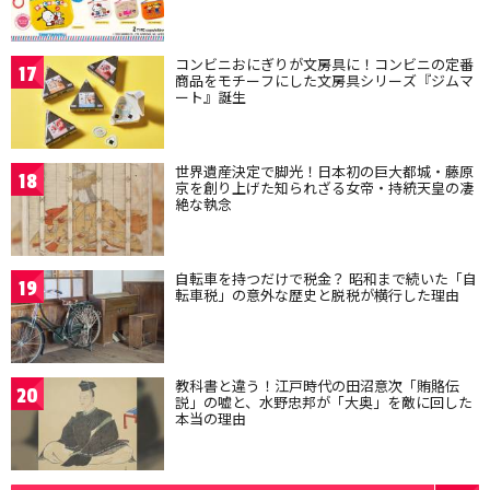
コンビニおにぎりが文房具に！コンビニの定番
17
商品をモチーフにした文房具シリーズ『ジムマ
ート』誕生
世界遺産決定で脚光！日本初の巨大都城・藤原
18
京を創り上げた知られざる女帝・持統天皇の凄
絶な執念
自転車を持つだけで税金？ 昭和まで続いた「自
19
転車税」の意外な歴史と脱税が横行した理由
教科書と違う！江戸時代の田沼意次「賄賂伝
20
説」の嘘と、水野忠邦が「大奥」を敵に回した
本当の理由