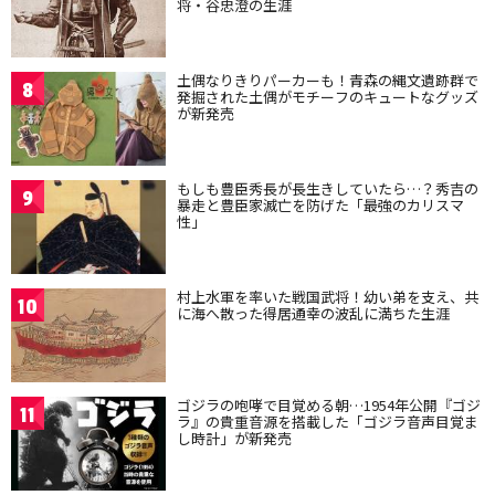
将・谷忠澄の生涯
土偶なりきりパーカーも！青森の縄文遺跡群で
8
発掘された土偶がモチーフのキュートなグッズ
が新発売
もしも豊臣秀長が長生きしていたら…？秀吉の
9
暴走と豊臣家滅亡を防げた「最強のカリスマ
性」
村上水軍を率いた戦国武将！幼い弟を支え、共
10
に海へ散った得居通幸の波乱に満ちた生涯
ゴジラの咆哮で目覚める朝…1954年公開『ゴジ
11
ラ』の貴重音源を搭載した「ゴジラ音声目覚ま
し時計」が新発売