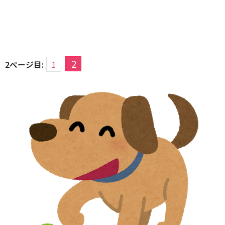
2
2ページ目:
1