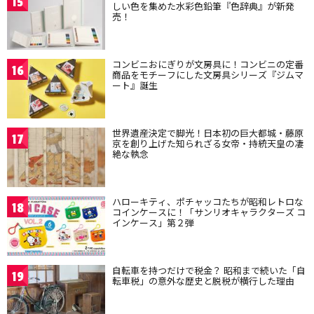
15
しい色を集めた水彩色鉛筆『色辞典』が新発
売！
コンビニおにぎりが文房具に！コンビニの定番
16
商品をモチーフにした文房具シリーズ『ジムマ
ート』誕生
世界遺産決定で脚光！日本初の巨大都城・藤原
17
京を創り上げた知られざる女帝・持統天皇の凄
絶な執念
ハローキティ、ポチャッコたちが昭和レトロな
18
コインケースに！「サンリオキャラクターズ コ
インケース」第２弾
自転車を持つだけで税金？ 昭和まで続いた「自
19
転車税」の意外な歴史と脱税が横行した理由