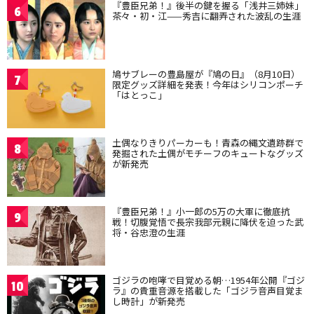
『豊臣兄弟！』後半の鍵を握る「浅井三姉妹」
6
茶々・初・江——秀吉に翻弄された波乱の生涯
鳩サブレーの豊島屋が『鳩の日』（8月10日）
7
限定グッズ詳細を発表！今年はシリコンポーチ
「はとっこ」
土偶なりきりパーカーも！青森の縄文遺跡群で
8
発掘された土偶がモチーフのキュートなグッズ
が新発売
『豊臣兄弟！』小一郎の5万の大軍に徹底抗
9
戦！切腹覚悟で長宗我部元親に降伏を迫った武
将・谷忠澄の生涯
ゴジラの咆哮で目覚める朝…1954年公開『ゴジ
10
ラ』の貴重音源を搭載した「ゴジラ音声目覚ま
し時計」が新発売