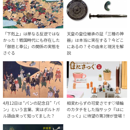
「下剋上」は単なる反逆ではな
天皇の皇位継承の証「三種の神
かった！戦国時代にも存在した
器」は本当に実在する？今どこ
「御恩と奉公」の関係の実態を
にあるの？その由来と現況を解
さぐる
説
4月12日は “パンの記念日”「パ
相変わらずの可愛さです♡埴輪
ン」という言葉、実はポルトガ
のカタチをした指サック『はに
ル語由来って知ってました？
さっく』に待望の第3弾が登場！