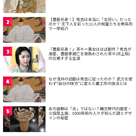
【豊臣兄弟！】秀吉は本当に「女狂い」だった
2
のか？ 天下人を彩った11人の側室たちを時系列
で一挙紹介
『豊臣兄弟！』茶々＝悪女はほぼ創作？秀吉が
3
溺愛、豊臣家滅亡を背負わされた茶々(井上和)
の壮絶すぎる生涯
なぜ浅井の旧臣は秀吉に従ったのか？ 武力を使
4
わず“自分の味方”に変えた裏工作の技法とは
あの装飾は「炎」ではない？縄文時代の国宝・
5
火焔型土器、5000年前の人々が刻んだ謎とデザ
インの秘密