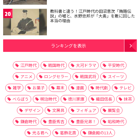
教科書と違う！江戸時代の田沼意次「賄賂伝
20
説」の嘘と、水野忠邦が「大奥」を敵に回した
本当の理由
ランキングを表示
江戸時代
戦国時代
大河ドラマ
平安時代
アニメ
ロングセラー
戦国武将
スイーツ
雑学
お菓子
幕末
漫画
時代劇
テレビ
べらぼう
明治時代
徳川家康
織田信長
抹茶
デザイン
文房具
フィギュア
展覧会
鎌倉時代
豊臣秀吉
豊臣兄弟！
昭和時代
光る君へ
葛飾北斎
鎌倉殿の13人