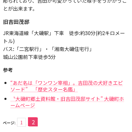
彫られており、吉田が可愛がっていた様子をうかがうこ
とが出来ます。
旧吉田茂邸
JR東海道線「大磯駅」下車 徒歩:約30分(約2キロメー
トル)
バス:「二宮駅行」・「湘南大磯住宅行」
城山公園前下車徒歩5分
参考
“あだ名は「ワンワン宰相」。吉田茂の犬好きエピ
ソード” 「歴史スター名鑑」
〝大磯町郷土資料館・旧吉田茂邸サイト” 大磯町ホ
ームページ
2
1
ページ: