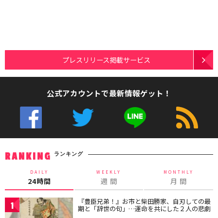
プレスリリース掲載サービス
公式アカウントで最新情報ゲット！
ランキング
RANKING
DAILY
WEEKLY
MONTHLY
24時間
週 間
月 間
『豊臣兄弟！』お市と柴田勝家、自刃しての最
1
期と「辞世の句」…運命を共にした２人の悲劇