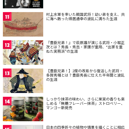
村上水軍を率いた戦国武将！幼い弟を支え、共
11
に海へ散った得居通幸の波乱に満ちた生涯
『豊臣兄弟！』で萩原護が演じる武将・小堀正
12
次とは？秀長・秀吉・家康が重用、“出家を重
ねた実務派”の生涯
【豊臣兄弟！】2度の改易から復活した武将・
13
多賀秀種とは？豊臣秀長に仕えた半年間と波乱
の生涯
しっかり抹茶の味わい、さらに果実の香りも楽
14
しめる「無糖フレーバー抹茶」ストロベリー、
マンゴー新発売
日本の四季折々の植物や情景を描くことに相応