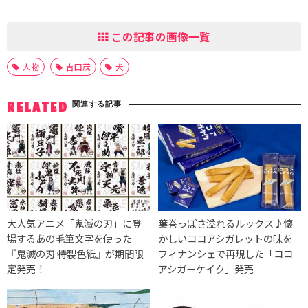
この記事の画像一覧
人物
吉田茂
犬
関連する記事
RELATED
大人気アニメ「鬼滅の刃」に登
葉巻っぽさ溢れるルックス♪懐
場するあの毛筆文字を使った
かしいココアシガレットの味を
『鬼滅の刃 特製色紙』が期間限
フィナンシェで再現した「ココ
定発売！
アシガーケイク」発売