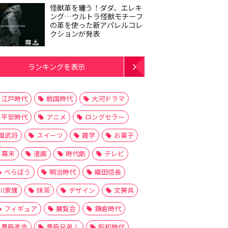
怪獣革を纏う！ダダ、エレキ
ング…ウルトラ怪獣モチーフ
の革を使った新アパレルコレ
クションが発表
ランキングを表示
江戸時代
戦国時代
大河ドラマ
平安時代
アニメ
ロングセラー
国武将
スイーツ
雑学
お菓子
幕末
漫画
時代劇
テレビ
べらぼう
明治時代
織田信長
川家康
抹茶
デザイン
文房具
フィギュア
展覧会
鎌倉時代
豊臣秀吉
豊臣兄弟！
昭和時代