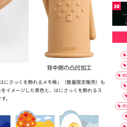
20
戦
「はにさっくを飾れるメモ帳」（数量限定販売）も
冬をイメージした景色と、はにさっくを飾れるス
です。
徳