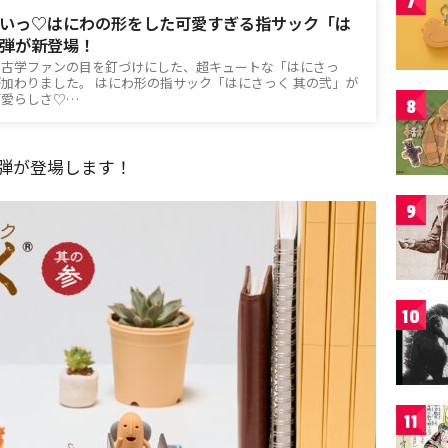
7
いっ♡はにわの形をした可愛すぎる指サック「は
弾が新登場！
考古学ファンの目を釘づけにした、超キュートな「はにさっ
加わりました。 はにわ形の指サック「はにさっく 其の弐」が
可愛らしさ♡…
8
弾が登場します！
9
10
11