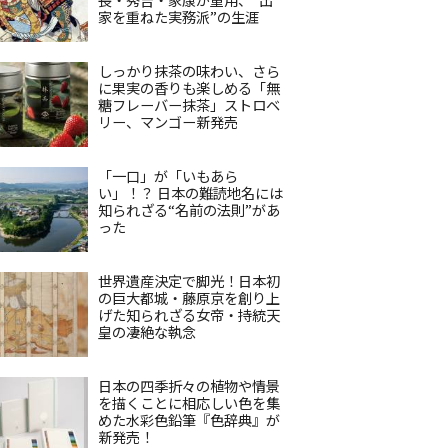
家を重ねた実務派”の生涯
しっかり抹茶の味わい、さら
に果実の香りも楽しめる「無
糖フレーバー抹茶」ストロベ
リー、マンゴー新発売
「一口」が「いもあら
い」！？ 日本の難読地名には
知られざる“名前の法則”があ
った
世界遺産決定で脚光！日本初
の巨大都城・藤原京を創り上
げた知られざる女帝・持統天
皇の凄絶な執念
日本の四季折々の植物や情景
を描くことに相応しい色を集
めた水彩色鉛筆『色辞典』が
新発売！