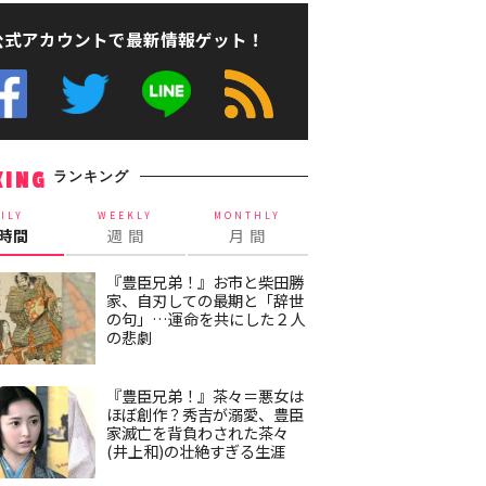
公式アカウントで最新情報ゲット！
ランキング
KING
ILY
WEEKLY
MONTHLY
4時間
週 間
月 間
『豊臣兄弟！』お市と柴田勝
家、自刃しての最期と「辞世
の句」…運命を共にした２人
の悲劇
『豊臣兄弟！』茶々＝悪女は
ほぼ創作？秀吉が溺愛、豊臣
家滅亡を背負わされた茶々
(井上和)の壮絶すぎる生涯