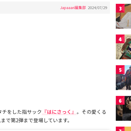
Japaaan編集部
2024/07/29
3
4
5
6
カタチをした指サック
『はにさっく』
。その愛くる
まで第2弾まで登場しています。