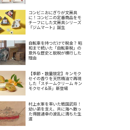
コンビニおにぎりが文房具
に！コンビニの定番商品をモ
チーフにした文房具シリーズ
『ジムマート』誕生
自転車を持つだけで税金？ 昭
和まで続いた「自転車税」の
意外な歴史と脱税が横行した
理由
【季節・数量限定】キンモク
セイの香りを天然精油で再現
した「スチームクリーム キン
モクセイ&茶」新登場
村上水軍を率いた戦国武将！
幼い弟を支え、共に海へ散っ
た得居通幸の波乱に満ちた生
涯