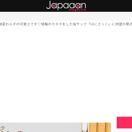
相変わらずの可愛さです♡埴輪のカタチをした指サック『はにさっく』に待望の第3