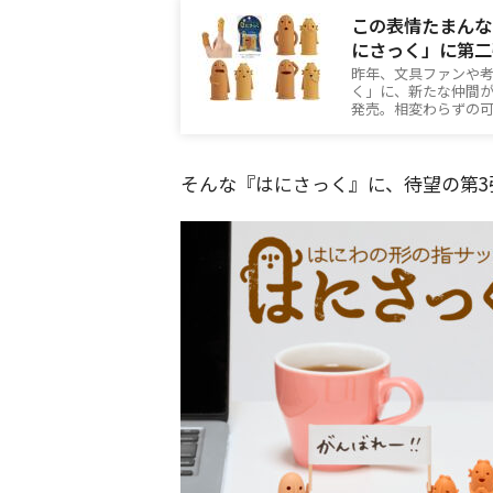
この表情たまんな
にさっく」に第二
昨年、文具ファンや
く」に、新たな仲間が
発売。相変わらずの
そんな『はにさっく』に、待望の第3