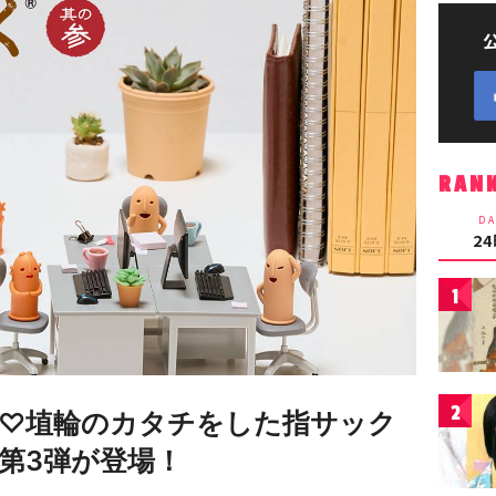
RAN
DA
2
1
2
♡埴輪のカタチをした指サック
第3弾が登場！