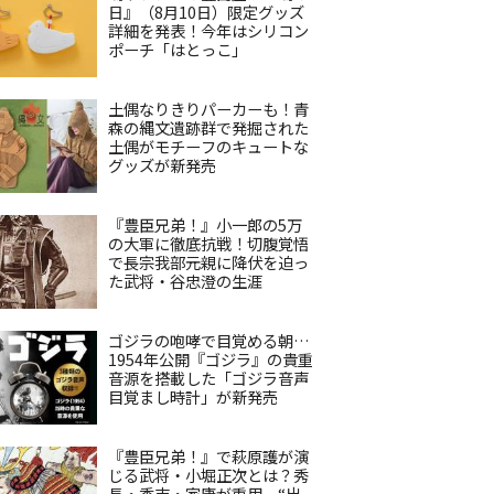
日』（8月10日）限定グッズ
詳細を発表！今年はシリコン
ポーチ「はとっこ」
土偶なりきりパーカーも！青
森の縄文遺跡群で発掘された
土偶がモチーフのキュートな
グッズが新発売
『豊臣兄弟！』小一郎の5万
の大軍に徹底抗戦！切腹覚悟
で長宗我部元親に降伏を迫っ
た武将・谷忠澄の生涯
ゴジラの咆哮で目覚める朝…
1954年公開『ゴジラ』の貴重
音源を搭載した「ゴジラ音声
目覚まし時計」が新発売
『豊臣兄弟！』で萩原護が演
じる武将・小堀正次とは？秀
長・秀吉・家康が重用、“出