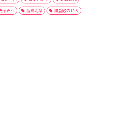
光る君へ
葛飾北斎
鎌倉殿の13人