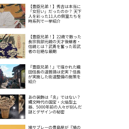
【豊臣兄弟！】秀吉は本当に
「女狂い」だったのか？ 天下
人を彩った11人の側室たちを
時系列で一挙紹介
【豊臣兄弟！】22歳で散った
長宗我部元親の天才後継者・
信親とは？武勇を奮った若武
者の壮絶な最期
『豊臣兄弟！』で描かれた織
田信長の道普請は史実？信長
が実施した街道整備の施策を
紹介
あの装飾は「炎」ではない？
縄文時代の国宝・火焔型土
器、5000年前の人々が刻んだ
謎とデザインの秘密
鳩サブレーの豊島屋が『鳩の