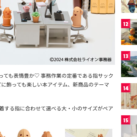
12
13
っても表情豊か♡ 事務作業の定番である指サック
どに飾っても楽しい本アイテム、新商品のテーマ
14
装着する指に合わせて選べる大・小のサイズがペア
15