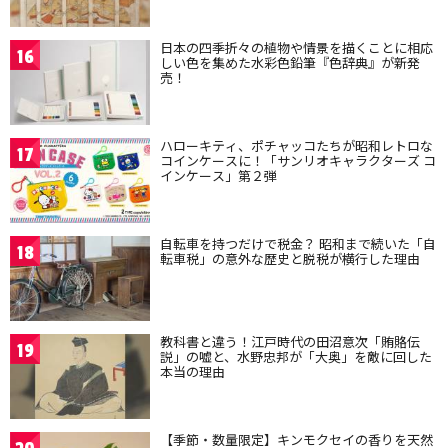
日本の四季折々の植物や情景を描くことに相応
16
しい色を集めた水彩色鉛筆『色辞典』が新発
売！
ハローキティ、ポチャッコたちが昭和レトロな
17
コインケースに！「サンリオキャラクターズ コ
インケース」第２弾
自転車を持つだけで税金？ 昭和まで続いた「自
18
転車税」の意外な歴史と脱税が横行した理由
教科書と違う！江戸時代の田沼意次「賄賂伝
19
説」の嘘と、水野忠邦が「大奥」を敵に回した
本当の理由
【季節・数量限定】キンモクセイの香りを天然