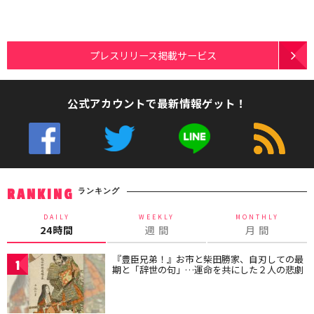
プレスリリース掲載サービス
公式アカウントで最新情報ゲット！
ランキング
RANKING
DAILY
WEEKLY
MONTHLY
24時間
週 間
月 間
『豊臣兄弟！』お市と柴田勝家、自刃しての最
1
期と「辞世の句」…運命を共にした２人の悲劇