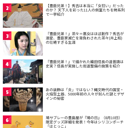
【豊臣兄弟！】秀吉は本当に「女狂い」だった
2
のか？ 天下人を彩った11人の側室たちを時系列
で一挙紹介
『豊臣兄弟！』茶々＝悪女はほぼ創作？秀吉が
3
溺愛、豊臣家滅亡を背負わされた茶々(井上和)
の壮絶すぎる生涯
『豊臣兄弟！』で描かれた織田信長の道普請は
4
史実？信長が実施した街道整備の施策を紹介
あの装飾は「炎」ではない？縄文時代の国宝・
5
火焔型土器、5000年前の人々が刻んだ謎とデザ
インの秘密
鳩サブレーの豊島屋が『鳩の日』（8月10日）
6
限定グッズ詳細を発表！今年はシリコンポーチ
「はとっこ」