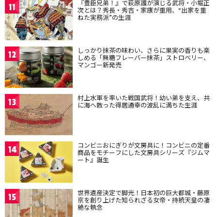
『豊臣兄弟！』で萩原護が演じる武将・小堀正
11
次とは？秀長・秀吉・家康が重用、“出家を重
ねた実務派”の生涯
しっかり抹茶の味わい、さらに果実の香りも楽
12
しめる「無糖フレーバー抹茶」ストロベリー、
マンゴー新発売
村上水軍を率いた戦国武将！幼い弟を支え、共
13
に海へ散った得居通幸の波乱に満ちた生涯
コンビニおにぎりが文房具に！コンビニの定番
14
商品をモチーフにした文房具シリーズ『ジムマ
ート』誕生
世界遺産決定で脚光！日本初の巨大都城・藤原
15
京を創り上げた知られざる女帝・持統天皇の凄
絶な執念