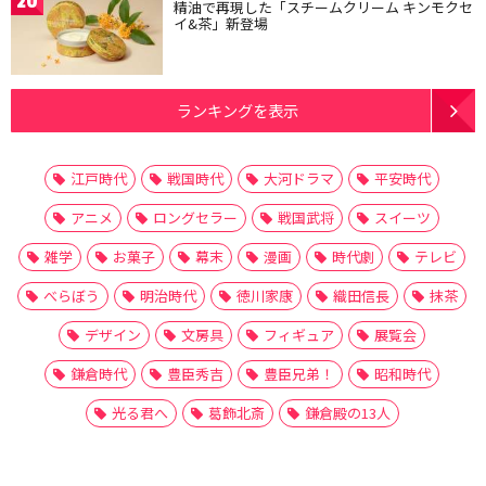
20
精油で再現した「スチームクリーム キンモクセ
イ&茶」新登場
ランキングを表示
江戸時代
戦国時代
大河ドラマ
平安時代
アニメ
ロングセラー
戦国武将
スイーツ
雑学
お菓子
幕末
漫画
時代劇
テレビ
べらぼう
明治時代
徳川家康
織田信長
抹茶
デザイン
文房具
フィギュア
展覧会
鎌倉時代
豊臣秀吉
豊臣兄弟！
昭和時代
光る君へ
葛飾北斎
鎌倉殿の13人