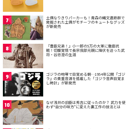
土偶なりきりパーカーも！青森の縄文遺跡群で
7
発掘された土偶がモチーフのキュートなグッズ
が新発売
『豊臣兄弟！』小一郎の5万の大軍に徹底抗
8
戦！切腹覚悟で長宗我部元親に降伏を迫った武
将・谷忠澄の生涯
ゴジラの咆哮で目覚める朝…1954年公開『ゴジ
9
ラ』の貴重音源を搭載した「ゴジラ音声目覚ま
し時計」が新発売
なぜ浅井の旧臣は秀吉に従ったのか？ 武力を使
10
わず“自分の味方”に変えた裏工作の技法とは