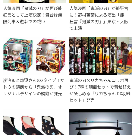
人気漫画「鬼滅の刃」が再び能
人気漫画「鬼滅の刃」が能狂言
狂言として上演決定！舞台は無
に！野村萬斎による演出「能
限列車＆遊郭での戦い
狂言『鬼滅の刃』」東京・大阪
で上演
炭治郎と煉獄さんの2タイプ！サ
鬼滅の刃×リカちゃんコラボ再
トウの鏡餅から「鬼滅の刃」オ
び！7種の羽織セットで着せ替え
リジナルデザインの鏡餅が発売
が楽しめる「リカちゃん DX羽織
セット」発売