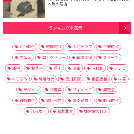
本当の理由
ランキングを表示
江戸時代
戦国時代
大河ドラマ
平安時代
アニメ
ロングセラー
戦国武将
スイーツ
雑学
お菓子
幕末
漫画
時代劇
テレビ
べらぼう
明治時代
徳川家康
織田信長
抹茶
デザイン
文房具
フィギュア
展覧会
鎌倉時代
豊臣秀吉
豊臣兄弟！
昭和時代
光る君へ
葛飾北斎
鎌倉殿の13人