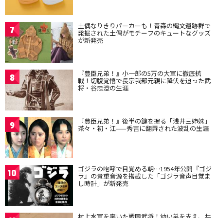
土偶なりきりパーカーも！青森の縄文遺跡群で
7
発掘された土偶がモチーフのキュートなグッズ
が新発売
『豊臣兄弟！』小一郎の5万の大軍に徹底抗
8
戦！切腹覚悟で長宗我部元親に降伏を迫った武
将・谷忠澄の生涯
『豊臣兄弟！』後半の鍵を握る「浅井三姉妹」
9
茶々・初・江——秀吉に翻弄された波乱の生涯
ゴジラの咆哮で目覚める朝…1954年公開『ゴジ
10
ラ』の貴重音源を搭載した「ゴジラ音声目覚ま
し時計」が新発売
村上水軍を率いた戦国武将！幼い弟を支え、共