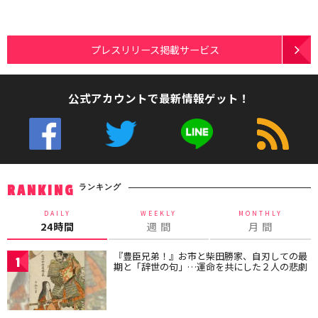
プレスリリース掲載サービス
公式アカウントで最新情報ゲット！
ランキング
RANKING
DAILY
WEEKLY
MONTHLY
24時間
週 間
月 間
『豊臣兄弟！』お市と柴田勝家、自刃しての最
1
期と「辞世の句」…運命を共にした２人の悲劇