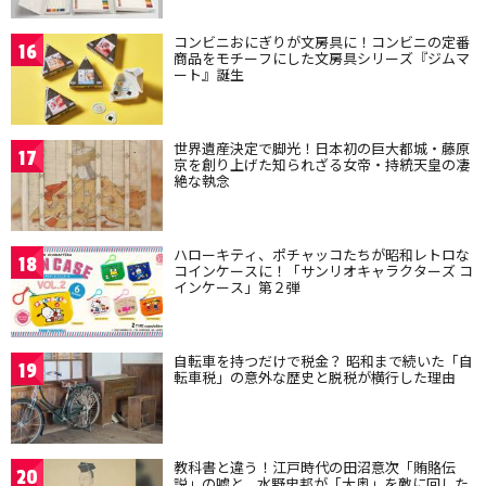
コンビニおにぎりが文房具に！コンビニの定番
16
商品をモチーフにした文房具シリーズ『ジムマ
ート』誕生
世界遺産決定で脚光！日本初の巨大都城・藤原
17
京を創り上げた知られざる女帝・持統天皇の凄
絶な執念
ハローキティ、ポチャッコたちが昭和レトロな
18
コインケースに！「サンリオキャラクターズ コ
インケース」第２弾
自転車を持つだけで税金？ 昭和まで続いた「自
19
転車税」の意外な歴史と脱税が横行した理由
教科書と違う！江戸時代の田沼意次「賄賂伝
20
説」の嘘と、水野忠邦が「大奥」を敵に回した