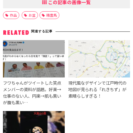
この記事の画像一覧
作品
お盆
精霊馬
関連する記事
RELATED
フワちゃんがツイートした笑点
現代風なデザインで江戸時代の
メンバーの資料が話題。好楽→
地図が見られる「れきちず」が
仕事のない人、円楽→肌も黒い
素晴らしすぎる！
が腹も黒い…