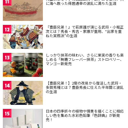
11
に海へ散った得居通幸の波乱に満ちた生涯
『豊臣兄弟！』で萩原護が演じる武将・小堀正
12
次とは？秀長・秀吉・家康が重用、“出家を重
ねた実務派”の生涯
しっかり抹茶の味わい、さらに果実の香りも楽
13
しめる「無糖フレーバー抹茶」ストロベリー、
マンゴー新発売
【豊臣兄弟！】2度の改易から復活した武将・
14
多賀秀種とは？豊臣秀長に仕えた半年間と波乱
の生涯
日本の四季折々の植物や情景を描くことに相応
15
しい色を集めた水彩色鉛筆『色辞典』が新発
売！