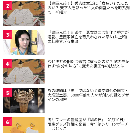
【豊臣兄弟！】秀吉は本当に「女狂い」だった
2
のか？ 天下人を彩った11人の側室たちを時系列
で一挙紹介
『豊臣兄弟！』茶々＝悪女はほぼ創作？秀吉が
3
溺愛、豊臣家滅亡を背負わされた茶々(井上和)
の壮絶すぎる生涯
なぜ浅井の旧臣は秀吉に従ったのか？ 武力を使
4
わず“自分の味方”に変えた裏工作の技法とは
あの装飾は「炎」ではない？縄文時代の国宝・
5
火焔型土器、5000年前の人々が刻んだ謎とデザ
インの秘密
鳩サブレーの豊島屋が『鳩の日』（8月10日）
6
限定グッズ詳細を発表！今年はシリコンポーチ
「はとっこ」