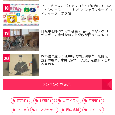
ハローキティ、ポチャッコたちが昭和レトロな
18
コインケースに！「サンリオキャラクターズ コ
インケース」第２弾
自転車を持つだけで税金？ 昭和まで続いた「自
19
転車税」の意外な歴史と脱税が横行した理由
教科書と違う！江戸時代の田沼意次「賄賂伝
20
説」の嘘と、水野忠邦が「大奥」を敵に回した
本当の理由
ランキングを表示
江戸時代
戦国時代
大河ドラマ
平安時代
アニメ
ロングセラー
戦国武将
スイーツ