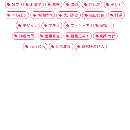
雑学
お菓子
幕末
漫画
時代劇
テレビ
べらぼう
明治時代
徳川家康
織田信長
抹茶
デザイン
文房具
フィギュア
展覧会
鎌倉時代
豊臣秀吉
豊臣兄弟！
昭和時代
光る君へ
葛飾北斎
鎌倉殿の13人