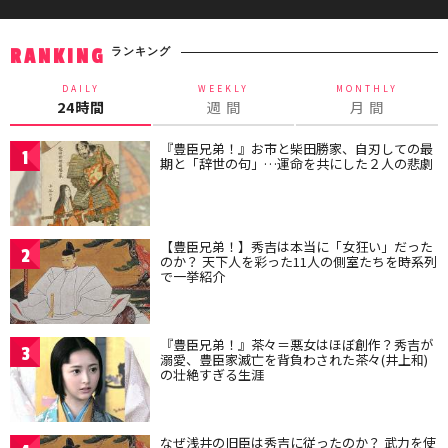
ランキング
RANKING
DAILY
WEEKLY
MONTHLY
24時間
週 間
月 間
『豊臣兄弟！』お市と柴田勝家、自刃しての最
1
期と「辞世の句」…運命を共にした２人の悲劇
【豊臣兄弟！】秀吉は本当に「女狂い」だった
2
のか？ 天下人を彩った11人の側室たちを時系列
で一挙紹介
『豊臣兄弟！』茶々＝悪女はほぼ創作？秀吉が
3
溺愛、豊臣家滅亡を背負わされた茶々(井上和)
の壮絶すぎる生涯
なぜ浅井の旧臣は秀吉に従ったのか？ 武力を使