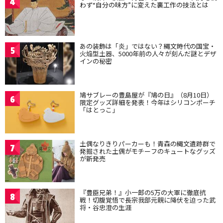
4
わず“自分の味方”に変えた裏工作の技法とは
あの装飾は「炎」ではない？縄文時代の国宝・
5
火焔型土器、5000年前の人々が刻んだ謎とデザ
インの秘密
鳩サブレーの豊島屋が『鳩の日』（8月10日）
6
限定グッズ詳細を発表！今年はシリコンポーチ
「はとっこ」
土偶なりきりパーカーも！青森の縄文遺跡群で
7
発掘された土偶がモチーフのキュートなグッズ
が新発売
『豊臣兄弟！』小一郎の5万の大軍に徹底抗
8
戦！切腹覚悟で長宗我部元親に降伏を迫った武
将・谷忠澄の生涯