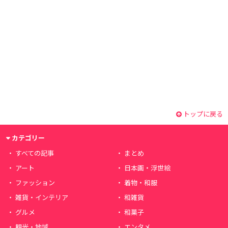
トップに戻る
カテゴリー
すべての記事
まとめ
アート
日本画・浮世絵
ファッション
着物・和服
雑貨・インテリア
和雑貨
グルメ
和菓子
観光・地域
エンタメ