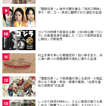
『豊臣兄弟！』後半の鍵を握る「浅井三姉妹」
9
茶々・初・江——秀吉に翻弄された波乱の生涯
ゴジラの咆哮で目覚める朝…1954年公開『ゴジ
10
ラ』の貴重音源を搭載した「ゴジラ音声目覚ま
し時計」が新発売
村上水軍を率いた戦国武将！幼い弟を支え、共
11
に海へ散った得居通幸の波乱に満ちた生涯
『豊臣兄弟！』で萩原護が演じる武将・小堀正
12
次とは？秀長・秀吉・家康が重用、“出家を重
ねた実務派”の生涯
しっかり抹茶の味わい、さらに果実の香りも楽
13
しめる「無糖フレーバー抹茶」ストロベリー、