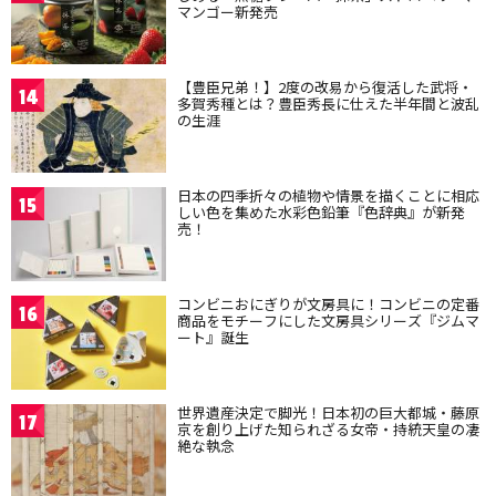
マンゴー新発売
【豊臣兄弟！】2度の改易から復活した武将・
14
多賀秀種とは？豊臣秀長に仕えた半年間と波乱
の生涯
日本の四季折々の植物や情景を描くことに相応
15
しい色を集めた水彩色鉛筆『色辞典』が新発
売！
コンビニおにぎりが文房具に！コンビニの定番
16
商品をモチーフにした文房具シリーズ『ジムマ
ート』誕生
世界遺産決定で脚光！日本初の巨大都城・藤原
17
京を創り上げた知られざる女帝・持統天皇の凄
絶な執念