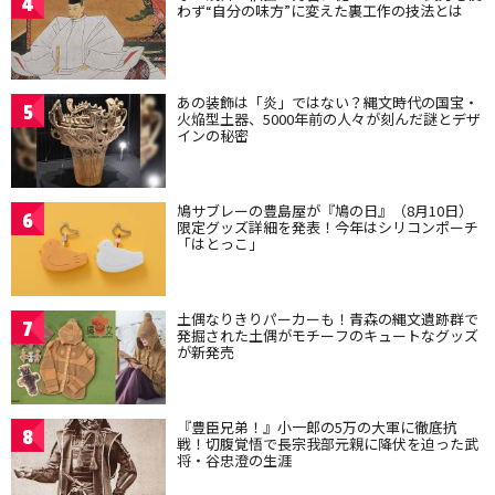
4
わず“自分の味方”に変えた裏工作の技法とは
あの装飾は「炎」ではない？縄文時代の国宝・
5
火焔型土器、5000年前の人々が刻んだ謎とデザ
インの秘密
鳩サブレーの豊島屋が『鳩の日』（8月10日）
6
限定グッズ詳細を発表！今年はシリコンポーチ
「はとっこ」
土偶なりきりパーカーも！青森の縄文遺跡群で
7
発掘された土偶がモチーフのキュートなグッズ
が新発売
『豊臣兄弟！』小一郎の5万の大軍に徹底抗
8
戦！切腹覚悟で長宗我部元親に降伏を迫った武
将・谷忠澄の生涯