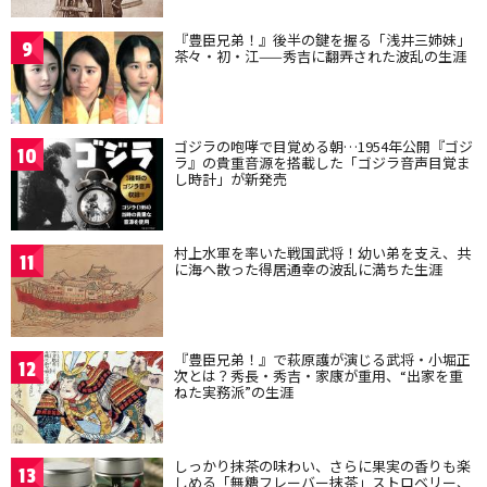
『豊臣兄弟！』後半の鍵を握る「浅井三姉妹」
9
茶々・初・江——秀吉に翻弄された波乱の生涯
ゴジラの咆哮で目覚める朝…1954年公開『ゴジ
10
ラ』の貴重音源を搭載した「ゴジラ音声目覚ま
し時計」が新発売
村上水軍を率いた戦国武将！幼い弟を支え、共
11
に海へ散った得居通幸の波乱に満ちた生涯
『豊臣兄弟！』で萩原護が演じる武将・小堀正
12
次とは？秀長・秀吉・家康が重用、“出家を重
ねた実務派”の生涯
しっかり抹茶の味わい、さらに果実の香りも楽
13
しめる「無糖フレーバー抹茶」ストロベリー、