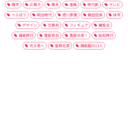
雑学
お菓子
幕末
漫画
時代劇
テレビ
べらぼう
明治時代
徳川家康
織田信長
抹茶
デザイン
文房具
フィギュア
展覧会
鎌倉時代
豊臣秀吉
豊臣兄弟！
昭和時代
光る君へ
葛飾北斎
鎌倉殿の13人