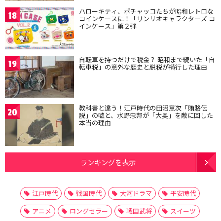
ハローキティ、ポチャッコたちが昭和レトロな
18
コインケースに！「サンリオキャラクターズ コ
インケース」第２弾
自転車を持つだけで税金？ 昭和まで続いた「自
19
転車税」の意外な歴史と脱税が横行した理由
教科書と違う！江戸時代の田沼意次「賄賂伝
20
説」の嘘と、水野忠邦が「大奥」を敵に回した
本当の理由
ランキングを表示
江戸時代
戦国時代
大河ドラマ
平安時代
アニメ
ロングセラー
戦国武将
スイーツ