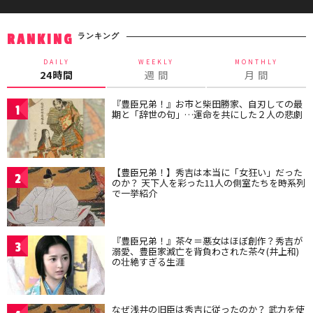
ランキング
RANKING
DAILY
WEEKLY
MONTHLY
24時間
週 間
月 間
『豊臣兄弟！』お市と柴田勝家、自刃しての最
1
期と「辞世の句」…運命を共にした２人の悲劇
【豊臣兄弟！】秀吉は本当に「女狂い」だった
2
のか？ 天下人を彩った11人の側室たちを時系列
で一挙紹介
『豊臣兄弟！』茶々＝悪女はほぼ創作？秀吉が
3
溺愛、豊臣家滅亡を背負わされた茶々(井上和)
の壮絶すぎる生涯
なぜ浅井の旧臣は秀吉に従ったのか？ 武力を使