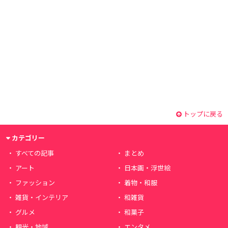
トップに戻る
カテゴリー
すべての記事
まとめ
アート
日本画・浮世絵
ファッション
着物・和服
雑貨・インテリア
和雑貨
グルメ
和菓子
観光・地域
エンタメ