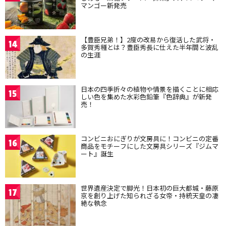
マンゴー新発売
【豊臣兄弟！】2度の改易から復活した武将・
14
多賀秀種とは？豊臣秀長に仕えた半年間と波乱
の生涯
日本の四季折々の植物や情景を描くことに相応
15
しい色を集めた水彩色鉛筆『色辞典』が新発
売！
コンビニおにぎりが文房具に！コンビニの定番
16
商品をモチーフにした文房具シリーズ『ジムマ
ート』誕生
世界遺産決定で脚光！日本初の巨大都城・藤原
17
京を創り上げた知られざる女帝・持統天皇の凄
絶な執念