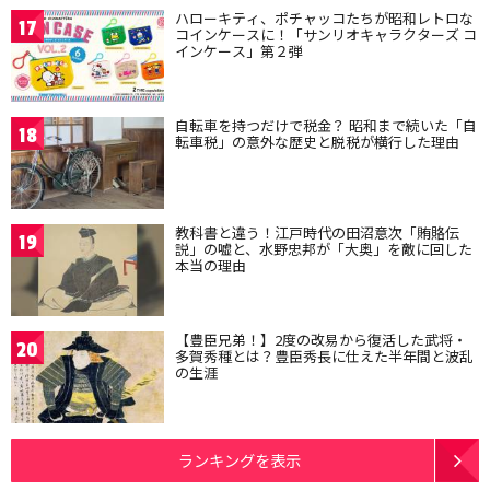
ハローキティ、ポチャッコたちが昭和レトロな
17
コインケースに！「サンリオキャラクターズ コ
インケース」第２弾
自転車を持つだけで税金？ 昭和まで続いた「自
18
転車税」の意外な歴史と脱税が横行した理由
教科書と違う！江戸時代の田沼意次「賄賂伝
19
説」の嘘と、水野忠邦が「大奥」を敵に回した
本当の理由
【豊臣兄弟！】2度の改易から復活した武将・
20
多賀秀種とは？豊臣秀長に仕えた半年間と波乱
の生涯
ランキングを表示