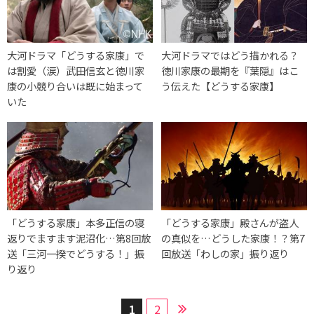
大河ドラマ「どうする家康」で
大河ドラマではどう描かれる？
は割愛（涙）武田信玄と徳川家
徳川家康の最期を『葉隠』はこ
康の小競り合いは既に始まって
う伝えた【どうする家康】
いた
「どうする家康」本多正信の寝
「どうする家康」殿さんが盗人
返りでますます泥沼化…第8回放
の真似を…どうした家康！？第7
送「三河一揆でどうする！」振
回放送「わしの家」振り返り
り返り
1
2