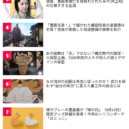
溺愛、豊臣家滅亡を背負わされた茶々(井上和)
の壮絶すぎる生涯
『豊臣兄弟！』で描かれた織田信長の道普請は
4
史実？信長が実施した街道整備の施策を紹介
あの装飾は「炎」ではない？縄文時代の国宝・
5
火焔型土器、5000年前の人々が刻んだ謎とデザ
インの秘密
なぜ浅井の旧臣は秀吉に従ったのか？ 武力を使
6
わず“自分の味方”に変えた裏工作の技法とは
鳩サブレーの豊島屋が『鳩の日』（8月10日）
7
限定グッズ詳細を発表！今年はシリコンポーチ
「はとっこ」