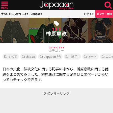
手洗いをしっかりしよう！Japaaan
ログイン
メンバー登録
TAG
榊原康政
CATEGORY
カテゴリー
すべて
まとめ
Japaaan PR
_終了_
アート
エン
日本の文化・伝統文化に関する記事の中から、榊原康政に関する話
題をまとめてみました。榊原康政に関する記事はこのページからい
つでもチェックできます。
スポンサーリンク