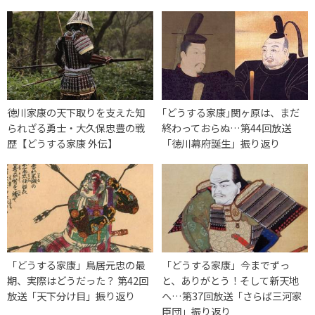
徳川家康の天下取りを支えた知
｢どうする家康｣関ヶ原は、まだ
られざる勇士・大久保忠豊の戦
終わっておらぬ…第44回放送
歴【どうする家康 外伝】
「徳川幕府誕生」振り返り
「どうする家康」鳥居元忠の最
「どうする家康」今までずっ
期、実際はどうだった？ 第42回
と、ありがとう！そして新天地
放送「天下分け目」振り返り
へ…第37回放送「さらば三河家
臣団」振り返り