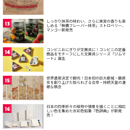
しっかり抹茶の味わい、さらに果実の香りも楽
13
しめる「無糖フレーバー抹茶」ストロベリー、
マンゴー新発売
コンビニおにぎりが文房具に！コンビニの定番
14
商品をモチーフにした文房具シリーズ『ジムマ
ート』誕生
世界遺産決定で脚光！日本初の巨大都城・藤原
15
京を創り上げた知られざる女帝・持統天皇の凄
絶な執念
日本の四季折々の植物や情景を描くことに相応
16
しい色を集めた水彩色鉛筆『色辞典』が新発
売！