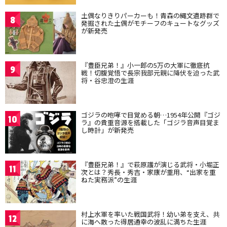
土偶なりきりパーカーも！青森の縄文遺跡群で
8
発掘された土偶がモチーフのキュートなグッズ
が新発売
『豊臣兄弟！』小一郎の5万の大軍に徹底抗
9
戦！切腹覚悟で長宗我部元親に降伏を迫った武
将・谷忠澄の生涯
ゴジラの咆哮で目覚める朝…1954年公開『ゴジ
10
ラ』の貴重音源を搭載した「ゴジラ音声目覚ま
し時計」が新発売
『豊臣兄弟！』で萩原護が演じる武将・小堀正
11
次とは？秀長・秀吉・家康が重用、“出家を重
ねた実務派”の生涯
村上水軍を率いた戦国武将！幼い弟を支え、共
12
に海へ散った得居通幸の波乱に満ちた生涯