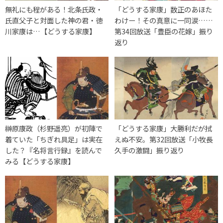
無礼にも程がある！北条氏政・
「どうする家康」数正のあほた
氏直父子と対面した神の君・徳
わけー！その真意に一同涙……
川家康は…【どうする家康】
第34回放送「豊臣の花嫁」振り
返り
榊原康政（杉野遥亮）が初陣で
「どうする家康」大勝利だが拭
着ていた「ちぎれ具足」は実在
えぬ不安。第32回放送「小牧長
した？『名将言行録』を読んで
久手の激闘」振り返り
みる【どうする家康】