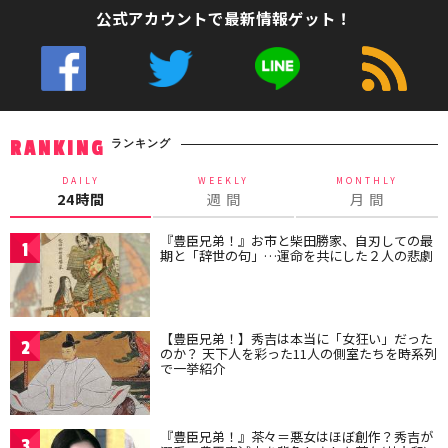
公式アカウントで最新情報ゲット！
ランキング
RANKING
DAILY
WEEKLY
MONTHLY
24時間
週 間
月 間
『豊臣兄弟！』お市と柴田勝家、自刃しての最
1
期と「辞世の句」…運命を共にした２人の悲劇
【豊臣兄弟！】秀吉は本当に「女狂い」だった
2
のか？ 天下人を彩った11人の側室たちを時系列
で一挙紹介
『豊臣兄弟！』茶々＝悪女はほぼ創作？秀吉が
3