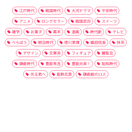
江戸時代
戦国時代
大河ドラマ
平安時代
アニメ
ロングセラー
戦国武将
スイーツ
雑学
お菓子
幕末
漫画
時代劇
テレビ
べらぼう
明治時代
徳川家康
織田信長
抹茶
デザイン
文房具
フィギュア
展覧会
鎌倉時代
豊臣秀吉
豊臣兄弟！
昭和時代
光る君へ
葛飾北斎
鎌倉殿の13人