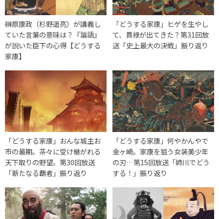
榊原康政（杉野遥亮）が講義し
「どうする家康」ヒゲを生やし
ていた言葉の意味は？『論語』
て、貫禄が出てきた？第31回放
が説いた臣下の心得【どうする
送「史上最大の決戦」振り返り
家康】
「どうする家康」おんな城主お
「どうする家康」何やかんやで
市の最期。茶々に受け継がれる
金ヶ崎。家康を狙う女装美少年
天下取りの野望。第30回放送
の刃…第15回放送「姉川でどう
「新たなる覇者」振り返り
する！」振り返り