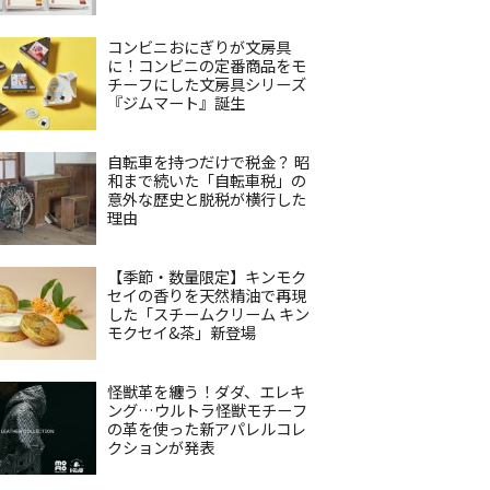
コンビニおにぎりが文房具
に！コンビニの定番商品をモ
チーフにした文房具シリーズ
『ジムマート』誕生
自転車を持つだけで税金？ 昭
和まで続いた「自転車税」の
意外な歴史と脱税が横行した
理由
【季節・数量限定】キンモク
セイの香りを天然精油で再現
した「スチームクリーム キン
モクセイ&茶」新登場
怪獣革を纏う！ダダ、エレキ
ング…ウルトラ怪獣モチーフ
の革を使った新アパレルコレ
クションが発表