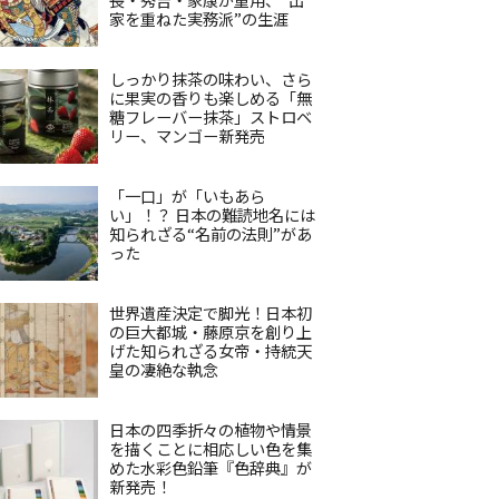
家を重ねた実務派”の生涯
しっかり抹茶の味わい、さら
に果実の香りも楽しめる「無
糖フレーバー抹茶」ストロベ
リー、マンゴー新発売
「一口」が「いもあら
い」！？ 日本の難読地名には
知られざる“名前の法則”があ
った
世界遺産決定で脚光！日本初
の巨大都城・藤原京を創り上
げた知られざる女帝・持統天
皇の凄絶な執念
日本の四季折々の植物や情景
を描くことに相応しい色を集
めた水彩色鉛筆『色辞典』が
新発売！