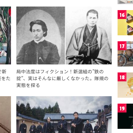
16
17
で新
局中法度はフィクション！新選組の”鉄の
18
涯をた
掟”、実はそんなに厳しくなかった。隊規の
実態を探る
19