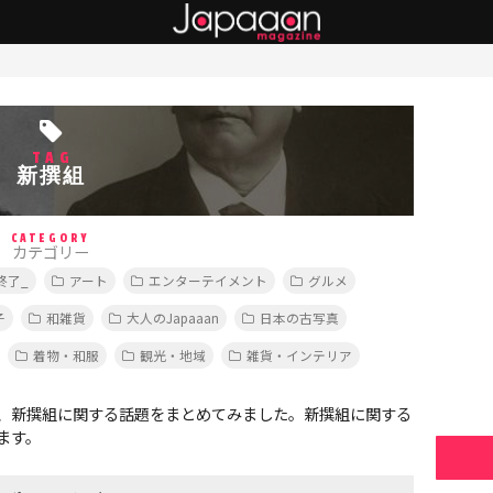
TAG
新撰組
CATEGORY
カテゴリー
終了_
アート
エンターテイメント
グルメ
子
和雑貨
大人のJapaaan
日本の古写真
着物・和服
観光・地域
雑貨・インテリア
、新撰組に関する話題をまとめてみました。新撰組に関する
ます。