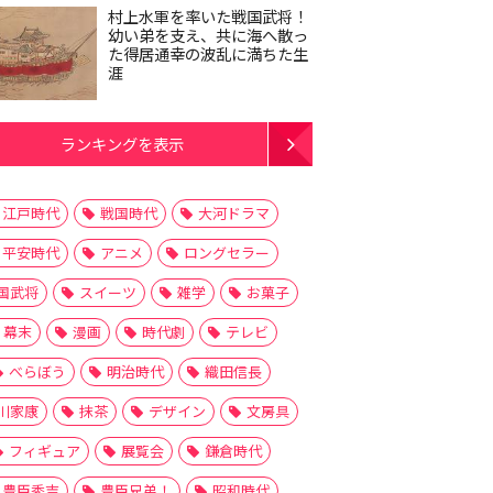
村上水軍を率いた戦国武将！
幼い弟を支え、共に海へ散っ
た得居通幸の波乱に満ちた生
涯
ランキングを表示
江戸時代
戦国時代
大河ドラマ
平安時代
アニメ
ロングセラー
国武将
スイーツ
雑学
お菓子
幕末
漫画
時代劇
テレビ
べらぼう
明治時代
織田信長
川家康
抹茶
デザイン
文房具
フィギュア
展覧会
鎌倉時代
豊臣秀吉
豊臣兄弟！
昭和時代