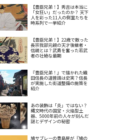
【豊臣兄弟！】秀吉は本当に
「女狂い」だったのか？ 天下
人を彩った11人の側室たちを
時系列で一挙紹介
【豊臣兄弟！】22歳で散った
長宗我部元親の天才後継者・
信親とは？武勇を奮った若武
者の壮絶な最期
『豊臣兄弟！』で描かれた織
田信長の道普請は史実？信長
が実施した街道整備の施策を
紹介
あの装飾は「炎」ではない？
縄文時代の国宝・火焔型土
器、5000年前の人々が刻んだ
謎とデザインの秘密
鳩サブレーの豊島屋が『鳩の