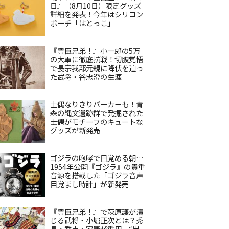
日』（8月10日）限定グッズ
詳細を発表！今年はシリコン
ポーチ「はとっこ」
『豊臣兄弟！』小一郎の5万
の大軍に徹底抗戦！切腹覚悟
で長宗我部元親に降伏を迫っ
た武将・谷忠澄の生涯
土偶なりきりパーカーも！青
森の縄文遺跡群で発掘された
土偶がモチーフのキュートな
グッズが新発売
ゴジラの咆哮で目覚める朝…
1954年公開『ゴジラ』の貴重
音源を搭載した「ゴジラ音声
目覚まし時計」が新発売
『豊臣兄弟！』で萩原護が演
じる武将・小堀正次とは？秀
長・秀吉・家康が重用、“出