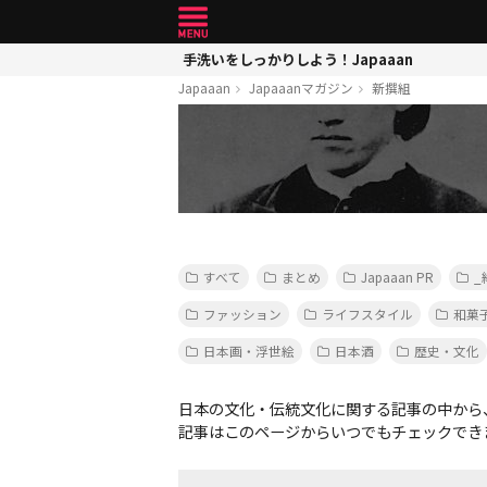
手洗いをしっかりしよう！Japaaan
Japaaan
Japaaanマガジン
新撰組
すべて
まとめ
Japaaan PR
_
ファッション
ライフスタイル
和菓
日本画・浮世絵
日本酒
歴史・文化
日本の文化・伝統文化に関する記事の中から
記事はこのページからいつでもチェックでき