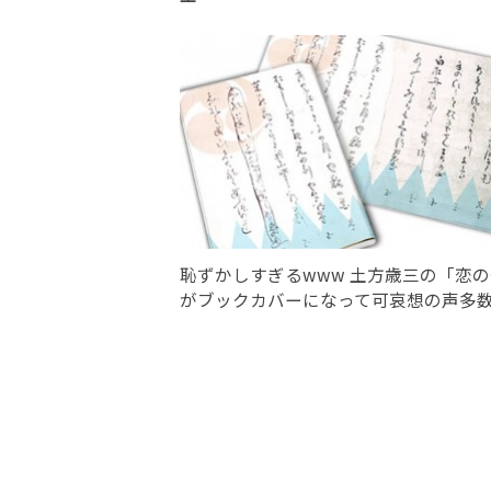
恥ずかしすぎるwww 土方歳三の「恋
がブックカバーになって可哀想の声多