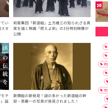
20
けてい
剣客集団「新選組」土方歳三の知られざる真
闘スタ
実を描く映画「燃えよ剣」の3分特別映像が
公開
戦
徳
がモチ
新撰組の新発見！謎の多かった新選組の幹
ル」誕
部・斎藤一の写真が発見されました！