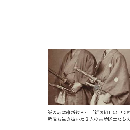
誠の志は維新後も…「新選組」の中で
新後も生き抜いた３人の古参隊士たち