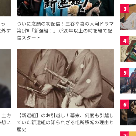
3
だっ
ついに念願の初配信！三谷幸喜の大河ドラマ
意外す
第1作「新選組！」が20年以上の時を経て配
信スタート
4
5
6
・土方
【新選組】のお引越し！幕末、何度も引越し
の想い
ていた新選組の知られざる屯所移転の理由と
歴史