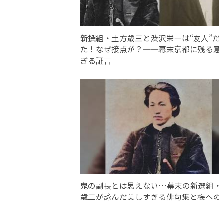
新撰組・土方歳三と渋沢栄一は“友人”
た！なぜ接点が？──幕末京都に残る
ぎる証言
鬼の副長とは思えない…幕末の新選組
歳三が詠んだ美しすぎる俳句集と梅へ