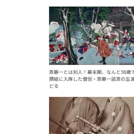
斎藤一とは別人！幕末期、なんと56歳
撰組に入隊した僧侶・斎藤一諾斎の生
どる