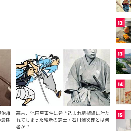
12
13
14
明治維
幕末、池田屋事件に巻き込まれ新撰組に討た
15
の最期
れてしまった維新の志士・石川潤次郎とは何
者か？