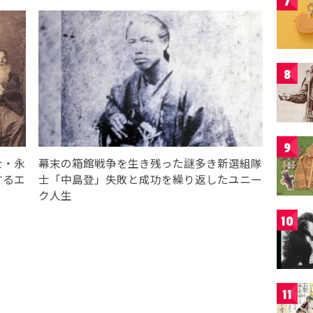
7
8
9
士・永
幕末の箱館戦争を生き残った謎多き新選組隊
するエ
士「中島登」失敗と成功を繰り返したユニー
ク人生
10
11