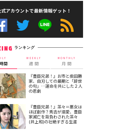
公式アカウントで最新情報ゲット！
ランキング
KING
ILY
WEEKLY
MONTHLY
4時間
週 間
月 間
『豊臣兄弟！』お市と柴田勝
家、自刃しての最期と「辞世
の句」…運命を共にした２人
の悲劇
『豊臣兄弟！』茶々＝悪女は
ほぼ創作？秀吉が溺愛、豊臣
家滅亡を背負わされた茶々
(井上和)の壮絶すぎる生涯