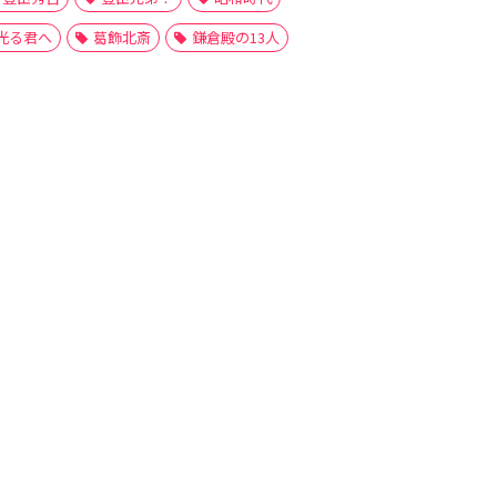
光る君へ
葛飾北斎
鎌倉殿の13人