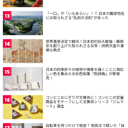
「一口」が「いもあらい」！？ 日本の難読地名
13
には知られざる“名前の法則”があった
世界遺産決定で脚光！日本初の巨大都城・藤原
14
京を創り上げた知られざる女帝・持統天皇の凄
絶な執念
日本の四季折々の植物や情景を描くことに相応
15
しい色を集めた水彩色鉛筆『色辞典』が新発
売！
コンビニおにぎりが文房具に！コンビニの定番
16
商品をモチーフにした文房具シリーズ『ジムマ
ート』誕生
自転車を持つだけで税金？ 昭和まで続いた「自
17