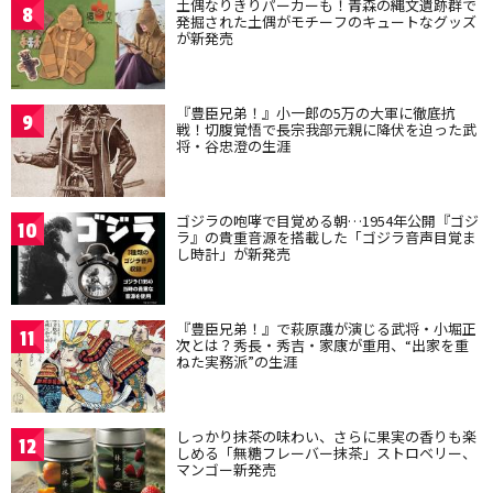
土偶なりきりパーカーも！青森の縄文遺跡群で
8
発掘された土偶がモチーフのキュートなグッズ
が新発売
『豊臣兄弟！』小一郎の5万の大軍に徹底抗
9
戦！切腹覚悟で長宗我部元親に降伏を迫った武
将・谷忠澄の生涯
ゴジラの咆哮で目覚める朝…1954年公開『ゴジ
10
ラ』の貴重音源を搭載した「ゴジラ音声目覚ま
し時計」が新発売
『豊臣兄弟！』で萩原護が演じる武将・小堀正
11
次とは？秀長・秀吉・家康が重用、“出家を重
ねた実務派”の生涯
しっかり抹茶の味わい、さらに果実の香りも楽
12
しめる「無糖フレーバー抹茶」ストロベリー、
マンゴー新発売