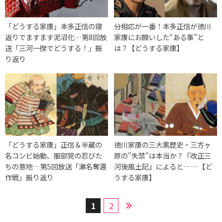
「どうする家康」本多正信の寝
分相応が一番！本多正信が徳川
返りでますます泥沼化…第8回放
家康にお願いした“ある事”と
送「三河一揆でどうする！」振
は？【どうする家康】
り返り
「どうする家康」正信＆半蔵の
徳川家康の三大黒歴史・三方ヶ
名コンビ始動、服部党の忍びた
原の”失禁”は本当か？『改正三
ちの意地…第5回放送「瀬名奪還
河後風土記』によると……【ど
作戦」振り返り
うする家康】
1
2