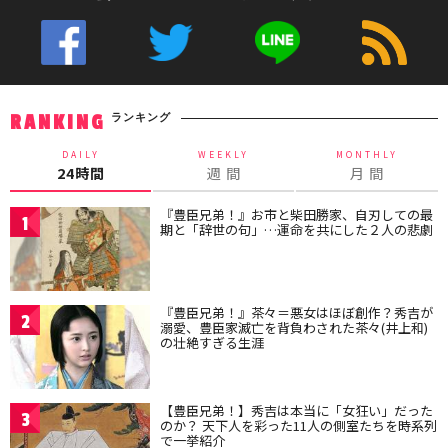
ランキング
RANKING
DAILY
WEEKLY
MONTHLY
24時間
週 間
月 間
『豊臣兄弟！』お市と柴田勝家、自刃しての最
1
期と「辞世の句」…運命を共にした２人の悲劇
『豊臣兄弟！』茶々＝悪女はほぼ創作？秀吉が
2
溺愛、豊臣家滅亡を背負わされた茶々(井上和)
の壮絶すぎる生涯
【豊臣兄弟！】秀吉は本当に「女狂い」だった
3
のか？ 天下人を彩った11人の側室たちを時系列
で一挙紹介