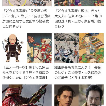
「どうする家康」”設楽原の戦
「どうする家康」殿は、きっと
い”に出して欲しい！長篠合戦図
大丈夫。信玄は既に……？第18
屏風に登場する武田軍の軽装武
回放送「真・三方ヶ原合戦」振
士は何者か？
り返り
【三河一向一揆】裏切った家臣
織田信長もお気に入り！「長篠
たちをどうする？許す？家康の
のヒゲ」こと豪傑・大久保忠佐
決断やいかに【どうする家康】
の武勇伝【どうする家康】