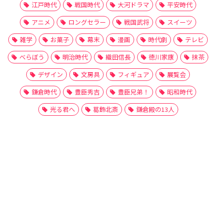
江戸時代
戦国時代
大河ドラマ
平安時代
アニメ
ロングセラー
戦国武将
スイーツ
雑学
お菓子
幕末
漫画
時代劇
テレビ
べらぼう
明治時代
織田信長
徳川家康
抹茶
デザイン
文房具
フィギュア
展覧会
鎌倉時代
豊臣秀吉
豊臣兄弟！
昭和時代
光る君へ
葛飾北斎
鎌倉殿の13人