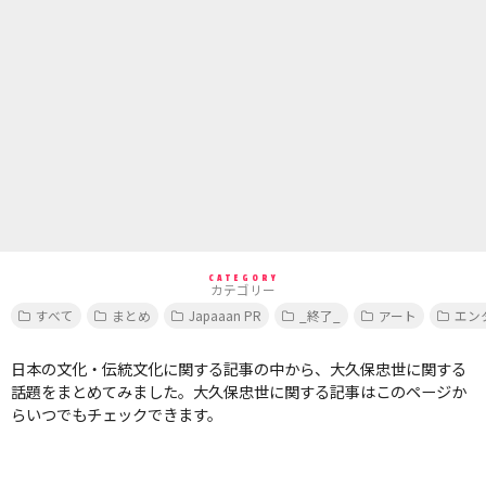
CATEGORY
カテゴリー
すべて
まとめ
Japaaan PR
_終了_
アート
エン
日本の文化・伝統文化に関する記事の中から、大久保忠世に関する
話題をまとめてみました。大久保忠世に関する記事はこのページか
らいつでもチェックできます。