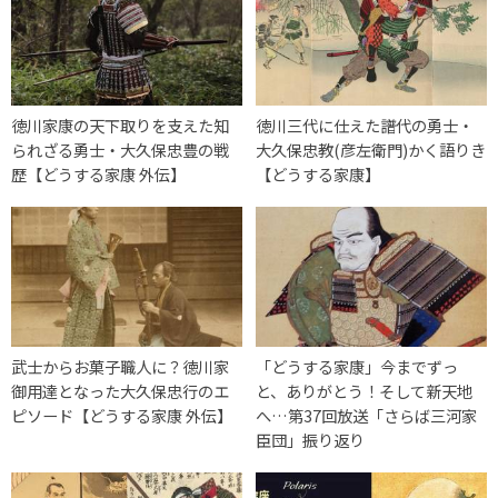
徳川家康の天下取りを支えた知
徳川三代に仕えた譜代の勇士・
られざる勇士・大久保忠豊の戦
大久保忠教(彦左衛門)かく語りき
歴【どうする家康 外伝】
【どうする家康】
武士からお菓子職人に？徳川家
「どうする家康」今までずっ
御用達となった大久保忠行のエ
と、ありがとう！そして新天地
ピソード【どうする家康 外伝】
へ…第37回放送「さらば三河家
臣団」振り返り