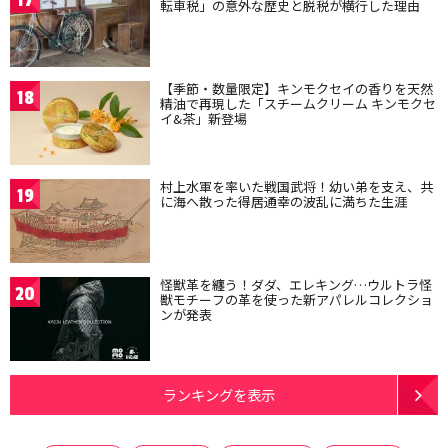
転車税」の意外な歴史と脱税が横行した理由
【季節・数量限定】キンモクセイの香りを天然
18
精油で再現した「スチームクリーム キンモクセ
イ&茶」新登場
村上水軍を率いた戦国武将！幼い弟を支え、共
19
に海へ散った得居通幸の波乱に満ちた生涯
怪獣革を纏う！ダダ、エレキング…ウルトラ怪
20
獣モチーフの革を使った新アパレルコレクショ
ンが発表
ランキングを表示