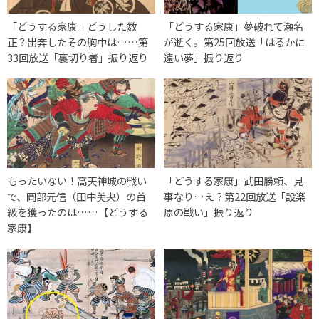
「どうする家康」どうした数
「どうする家康」夢破れて瀬名
正？出奔したその胸中は……第
が逝く。第25回放送「はるかに
33回放送「裏切り者」振り返り
遠い夢」振り返り
もったいない！高天神城の戦い
「どうする家康」武田勝頼、見
で、岡部元信（田中美央）の首
事なり…え？第22回放送「設楽
級を獲ったのは……【どうする
原の戦い」振り返り
家康】