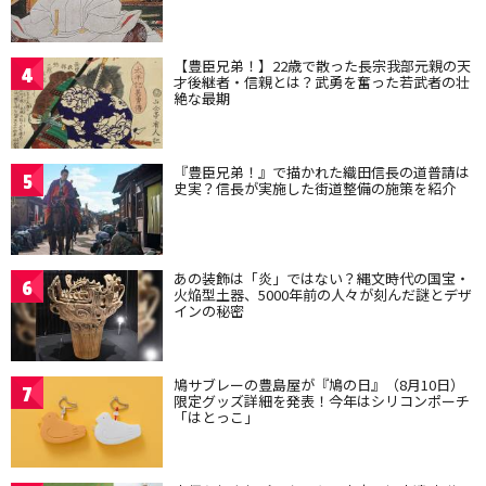
【豊臣兄弟！】22歳で散った長宗我部元親の天
4
才後継者・信親とは？武勇を奮った若武者の壮
絶な最期
『豊臣兄弟！』で描かれた織田信長の道普請は
5
史実？信長が実施した街道整備の施策を紹介
あの装飾は「炎」ではない？縄文時代の国宝・
6
火焔型土器、5000年前の人々が刻んだ謎とデザ
インの秘密
鳩サブレーの豊島屋が『鳩の日』（8月10日）
7
限定グッズ詳細を発表！今年はシリコンポーチ
「はとっこ」