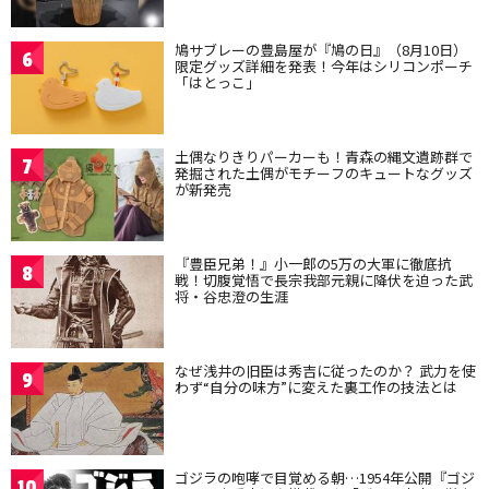
鳩サブレーの豊島屋が『鳩の日』（8月10日）
6
限定グッズ詳細を発表！今年はシリコンポーチ
「はとっこ」
土偶なりきりパーカーも！青森の縄文遺跡群で
7
発掘された土偶がモチーフのキュートなグッズ
が新発売
『豊臣兄弟！』小一郎の5万の大軍に徹底抗
8
戦！切腹覚悟で長宗我部元親に降伏を迫った武
将・谷忠澄の生涯
なぜ浅井の旧臣は秀吉に従ったのか？ 武力を使
9
わず“自分の味方”に変えた裏工作の技法とは
ゴジラの咆哮で目覚める朝…1954年公開『ゴジ
10