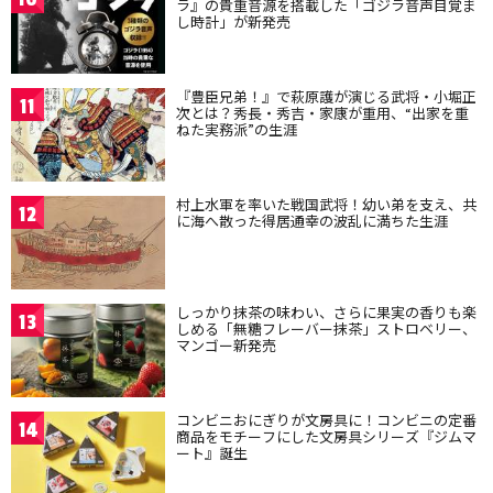
ラ』の貴重音源を搭載した「ゴジラ音声目覚ま
し時計」が新発売
『豊臣兄弟！』で萩原護が演じる武将・小堀正
11
次とは？秀長・秀吉・家康が重用、“出家を重
ねた実務派”の生涯
村上水軍を率いた戦国武将！幼い弟を支え、共
12
に海へ散った得居通幸の波乱に満ちた生涯
しっかり抹茶の味わい、さらに果実の香りも楽
13
しめる「無糖フレーバー抹茶」ストロベリー、
マンゴー新発売
コンビニおにぎりが文房具に！コンビニの定番
14
商品をモチーフにした文房具シリーズ『ジムマ
ート』誕生