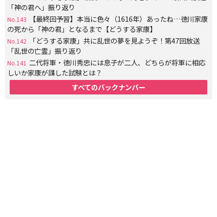
「神の君へ」振り返り
【最終回予習】本当に色々（1616年）あったね…徳川家康
No.143
の死から「神の君」となるまで【どうする家康】
「どうする家康」共に乱世の夢を見ようぞ！第47回放送
No.142
「乱世の亡霊」振り返り
二代将軍・徳川秀忠には息子が二人、どちらが将軍に相応
No.141
しいか家康が課した試験とは？
すべてのバックナンバー