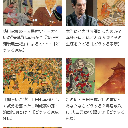
徳川家康の三大黒歴史・三方ヶ
本当にイカサマ師だったのか？
原の”失禁”は本当か？『改正三
本多正信とはどんな人物？その
河後風土記』によると……【ど
生涯をたどる【どうする家康】
うする家康】
【関ヶ原合戦】上田七本槍とし
親の仇・石田三成が目の前に…
て武勇を奮った甘利虎泰の孫・
あなたならどうする？鳥居成次
鎮目惟明とは？【どうする家康
(元忠三男)かく語りき【どうする
外伝】
家康】