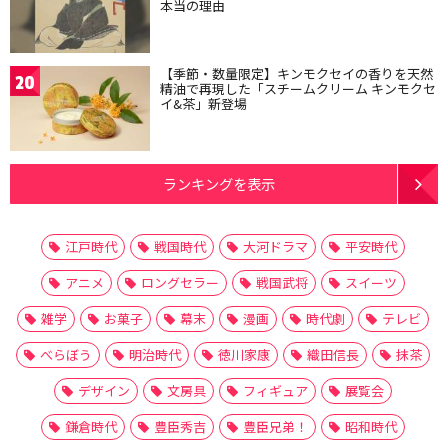
本当の理由
【季節・数量限定】キンモクセイの香りを天然
20
精油で再現した「スチームクリーム キンモクセ
イ&茶」新登場
ランキングを表示
江戸時代
戦国時代
大河ドラマ
平安時代
アニメ
ロングセラー
戦国武将
スイーツ
雑学
お菓子
幕末
漫画
時代劇
テレビ
べらぼう
明治時代
徳川家康
織田信長
抹茶
デザイン
文房具
フィギュア
展覧会
鎌倉時代
豊臣秀吉
豊臣兄弟！
昭和時代