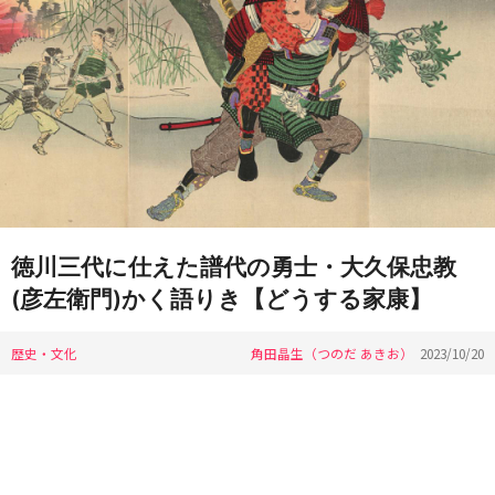
徳川三代に仕えた譜代の勇士・大久保忠教
(彦左衛門)かく語りき【どうする家康】
歴史・文化
角田晶生（つのだ あきお）
2023/10/20