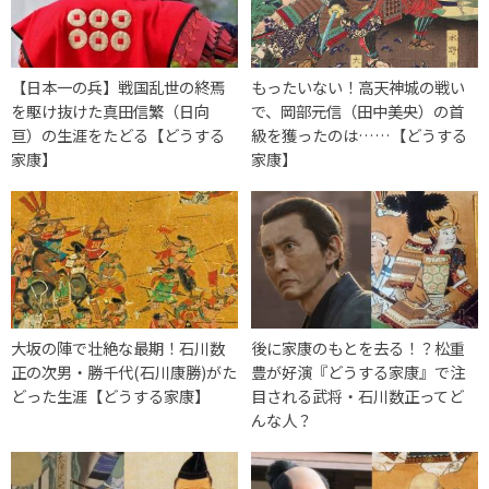
【日本一の兵】戦国乱世の終焉
もったいない！高天神城の戦い
を駆け抜けた真田信繁（日向
で、岡部元信（田中美央）の首
亘）の生涯をたどる【どうする
級を獲ったのは……【どうする
家康】
家康】
大坂の陣で壮絶な最期！石川数
後に家康のもとを去る！？松重
正の次男・勝千代(石川康勝)がた
豊が好演『どうする家康』で注
どった生涯【どうする家康】
目される武将・石川数正ってど
んな人？