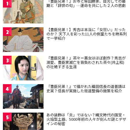
『豊臣兄弟！』お市と柴田勝家、自刃しての最
1
期と「辞世の句」…運命を共にした２人の悲劇
【豊臣兄弟！】秀吉は本当に「女狂い」だった
2
のか？ 天下人を彩った11人の側室たちを時系列
で一挙紹介
『豊臣兄弟！』茶々＝悪女はほぼ創作？秀吉が
3
溺愛、豊臣家滅亡を背負わされた茶々(井上和)
の壮絶すぎる生涯
『豊臣兄弟！』で描かれた織田信長の道普請は
4
史実？信長が実施した街道整備の施策を紹介
あの装飾は「炎」ではない？縄文時代の国宝・
5
火焔型土器、5000年前の人々が刻んだ謎とデザ
インの秘密