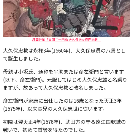
月岡芳年「皇国二十四功 大久保彦左衛門忠教」
大久保忠教は永禄3年(1560年)、大久保忠員の八男とし
て誕生しました。
母親は小坂氏、通称を平助または彦左衛門と言います
(以下、彦左衛門)。元服してはじめ大久保忠雄と名乗り
ますが、故あって大久保忠教と改名しました。
彦左衛門が家康に出仕したのは16歳となった天正3年
(1575年)、以来長兄の大久保忠世に従います。
初陣は翌天正4年(1576年)、武田方の守る遠江国乾城の
戦いで、初めて首級を得たのでした。