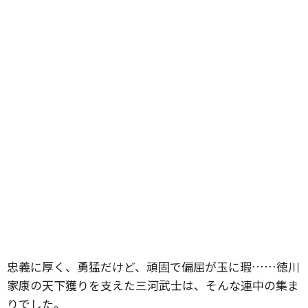
忠義に厚く、勇猛だけど、頑固で偏屈が玉に瑕……徳川
家康の天下獲りを支えた三河武士は、そんな連中の集ま
りでした。