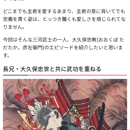
どこまでも主君を愛するあまり、主君の意に背いてでも
忠義を貫く姿は、とっつき難くも愛しさを感じられてな
りません。
今回はそんな三河武士の一人、大久保忠教(おおくぼ た
だたか。彦左衛門)のエピソードを紹介したいと思いま
す。
長兄・大久保忠世と共に武功を重ねる