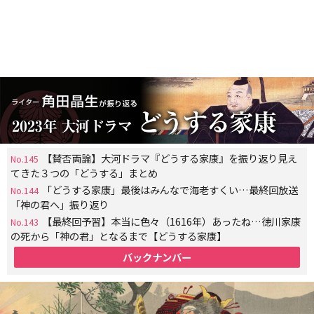
【賛否両論】大河ドラマ『どうする家康』を振り返り見え
No.145
てきた３つの「どうする」まとめ
「どうする家康」最後はみんなで海老すくい…最終回放送
No.144
「神の君へ」振り返り
【最終回予習】本当に色々（1616年）あったね…徳川家康
No.143
の死から「神の君」となるまで【どうする家康】
バックナンバー