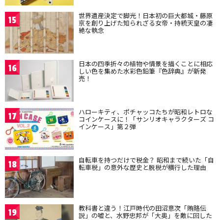
世界遺産決定で脚光！日本初の巨大都城・藤原
15
京を創り上げた知られざる女帝・持統天皇の凄
絶な執念
日本の四季折々の植物や情景を描くことに相応
16
しい色を集めた水彩色鉛筆『色辞典』が新発
売！
ハローキティ、ポチャッコたちが昭和レトロな
17
コインケースに！「サンリオキャラクターズ コ
インケース」第２弾
自転車を持つだけで税金？ 昭和まで続いた「自
18
転車税」の意外な歴史と脱税が横行した理由
教科書と違う！江戸時代の田沼意次「賄賂伝
19
説」の嘘と、水野忠邦が「大奥」を敵に回した