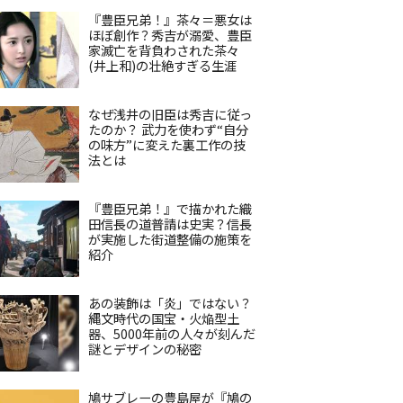
『豊臣兄弟！』茶々＝悪女は
ほぼ創作？秀吉が溺愛、豊臣
家滅亡を背負わされた茶々
(井上和)の壮絶すぎる生涯
なぜ浅井の旧臣は秀吉に従っ
たのか？ 武力を使わず“自分
の味方”に変えた裏工作の技
法とは
『豊臣兄弟！』で描かれた織
田信長の道普請は史実？信長
が実施した街道整備の施策を
紹介
あの装飾は「炎」ではない？
縄文時代の国宝・火焔型土
器、5000年前の人々が刻んだ
謎とデザインの秘密
鳩サブレーの豊島屋が『鳩の