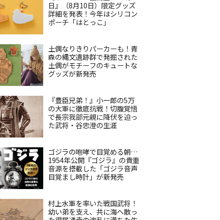
日』（8月10日）限定グッズ
詳細を発表！今年はシリコン
ポーチ「はとっこ」
土偶なりきりパーカーも！青
森の縄文遺跡群で発掘された
土偶がモチーフのキュートな
グッズが新発売
『豊臣兄弟！』小一郎の5万
の大軍に徹底抗戦！切腹覚悟
で長宗我部元親に降伏を迫っ
た武将・谷忠澄の生涯
ゴジラの咆哮で目覚める朝…
1954年公開『ゴジラ』の貴重
音源を搭載した「ゴジラ音声
目覚まし時計」が新発売
村上水軍を率いた戦国武将！
幼い弟を支え、共に海へ散っ
た得居通幸の波乱に満ちた生