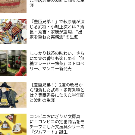
涯
『豊臣兄弟！』で萩原護が演
じる武将・小堀正次とは？秀
長・秀吉・家康が重用、“出
家を重ねた実務派”の生涯
しっかり抹茶の味わい、さら
に果実の香りも楽しめる「無
糖フレーバー抹茶」ストロベ
リー、マンゴー新発売
【豊臣兄弟！】2度の改易か
ら復活した武将・多賀秀種と
は？豊臣秀長に仕えた半年間
と波乱の生涯
コンビニおにぎりが文房具
に！コンビニの定番商品をモ
チーフにした文房具シリーズ
『ジムマート』誕生