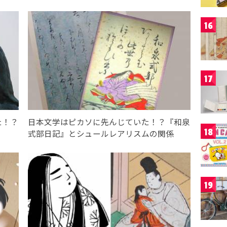
16
17
た！？
日本文学はピカソに先んじていた！？『和泉
18
式部日記』とシュールレアリスムの関係
19