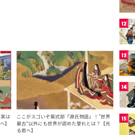
12
13
14
、実は
ここがスゴいぞ紫式部『源氏物語』！”世界
15
君へ】
最古“以外にも世界が認めた誉れとは？【光
る君へ】