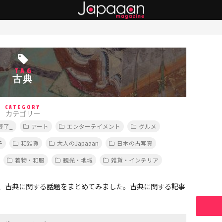
TAG
古典
CATEGORY
カテゴリー
終了_
アート
エンターテイメント
グルメ
子
和雑貨
大人のJapaaan
日本の古写真
着物・和服
観光・地域
雑貨・インテリア
、古典に関する話題をまとめてみました。古典に関する記事
。