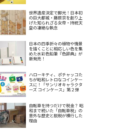
世界遺産決定で脚光！日本初
の巨大都城・藤原京を創り上
げた知られざる女帝・持統天
皇の凄絶な執念
日本の四季折々の植物や情景
を描くことに相応しい色を集
めた水彩色鉛筆『色辞典』が
新発売！
ハローキティ、ポチャッコた
ちが昭和レトロなコインケー
スに！「サンリオキャラクタ
ーズ コインケース」第２弾
自転車を持つだけで税金？ 昭
和まで続いた「自転車税」の
意外な歴史と脱税が横行した
理由