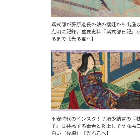
紫式部が藤原道長の娘の懐妊から出産
克明に記録。重要史料『紫式部日記』
るまで【光る君へ】
平安時代のインスタ！？清少納言の『
子』は共感する毒舌と炎上しそうな悪
白い（後編）【光る君へ】