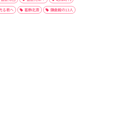
光る君へ
葛飾北斎
鎌倉殿の13人