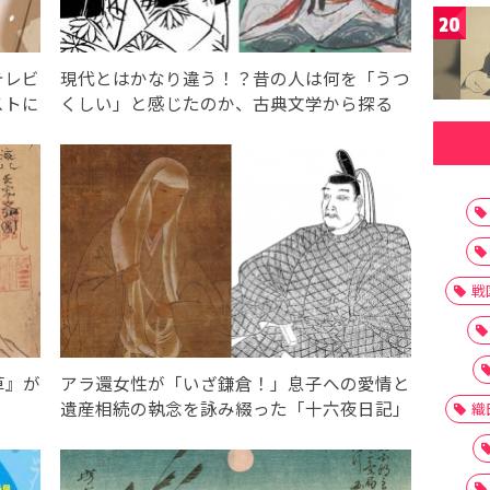
20
テレビ
現代とはかなり違う！？昔の人は何を「うつ
ストに
くしい」と感じたのか、古典文学から探る
戦
草』が
アラ還女性が「いざ鎌倉！」息子への愛情と
遺産相続の執念を詠み綴った「十六夜日記」
織