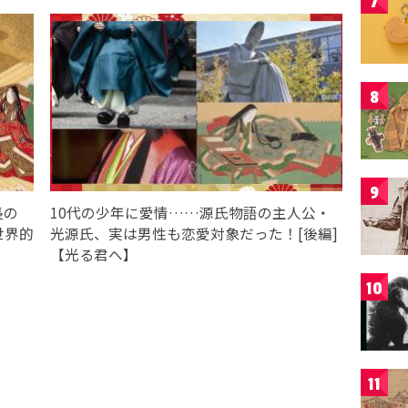
7
8
9
長の
10代の少年に愛情……源氏物語の主人公・
世界的
光源氏、実は男性も恋愛対象だった！[後編]
【光る君へ】
10
11