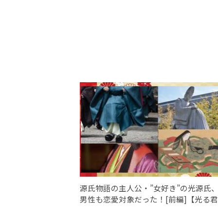
源氏物語の主人公・”女好き”の光源氏
男性も恋愛対象だった！[前編]【光る