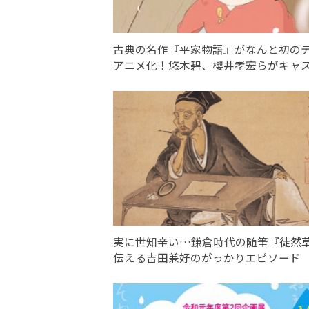
古典の名作『平家物語』がなんと初の
アニメ化！悠木碧、櫻井孝宏らがキャ
実に世知辛い…鎌倉時代の随筆『徒然
伝える吉田兼好のがっかりエピソード