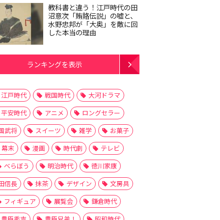
教科書と違う！江戸時代の田
沼意次「賄賂伝説」の嘘と、
水野忠邦が「大奥」を敵に回
した本当の理由
ランキングを表示
江戸時代
戦国時代
大河ドラマ
平安時代
アニメ
ロングセラー
国武将
スイーツ
雑学
お菓子
幕末
漫画
時代劇
テレビ
べらぼう
明治時代
徳川家康
田信長
抹茶
デザイン
文房具
フィギュア
展覧会
鎌倉時代
豊臣秀吉
豊臣兄弟！
昭和時代