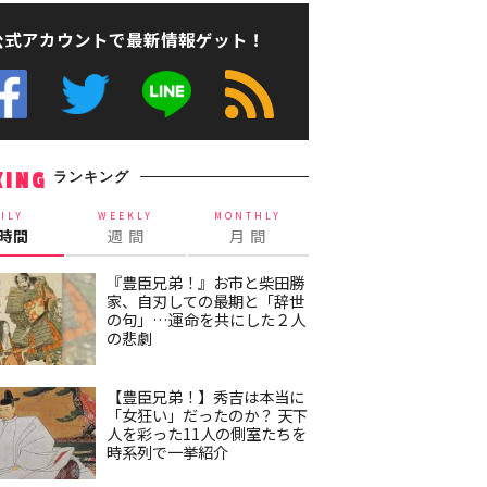
公式アカウントで最新情報ゲット！
ランキング
KING
ILY
WEEKLY
MONTHLY
4時間
週 間
月 間
『豊臣兄弟！』お市と柴田勝
家、自刃しての最期と「辞世
の句」…運命を共にした２人
の悲劇
【豊臣兄弟！】秀吉は本当に
「女狂い」だったのか？ 天下
人を彩った11人の側室たちを
時系列で一挙紹介