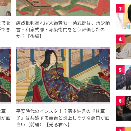
3
までを
痛烈批判あれば大絶賛も…紫式部は、清少納
ができ
言・和泉式部・赤染衛門をどう評価したの
か？【後編】
4
5
6
枕草
平安時代のインスタ！？清少納言の『枕草
口が面
子』は共感する毒舌と炎上しそうな悪口が面
白い（前編）【光る君へ】