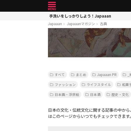
手洗いをしっかりしよう！Japaaan
Japaaan
Japaaanマガジン
古典
すべて
まとめ
Japaaan PR
_
ファッション
ライフスタイル
和菓
日本画・浮世絵
日本酒
歴史・文化
日本の文化・伝統文化に関する記事の中から
はこのページからいつでもチェックできます