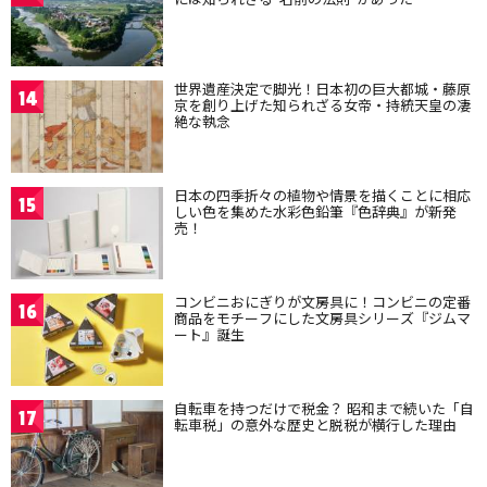
世界遺産決定で脚光！日本初の巨大都城・藤原
14
京を創り上げた知られざる女帝・持統天皇の凄
絶な執念
日本の四季折々の植物や情景を描くことに相応
15
しい色を集めた水彩色鉛筆『色辞典』が新発
売！
コンビニおにぎりが文房具に！コンビニの定番
16
商品をモチーフにした文房具シリーズ『ジムマ
ート』誕生
自転車を持つだけで税金？ 昭和まで続いた「自
17
転車税」の意外な歴史と脱税が横行した理由