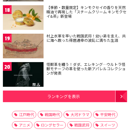
【季節・数量限定】キンモクセイの香りを天然
18
精油で再現した「スチームクリーム キンモクセ
イ&茶」新登場
村上水軍を率いた戦国武将！幼い弟を支え、共
19
に海へ散った得居通幸の波乱に満ちた生涯
怪獣革を纏う！ダダ、エレキング…ウルトラ怪
20
獣モチーフの革を使った新アパレルコレクショ
ンが発表
ランキングを表示
江戸時代
戦国時代
大河ドラマ
平安時代
アニメ
ロングセラー
戦国武将
スイーツ