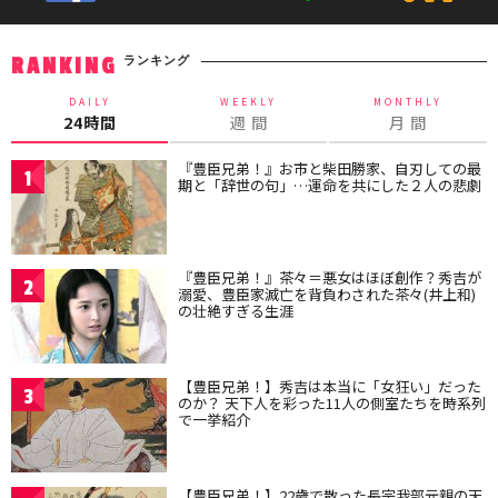
ランキング
RANKING
DAILY
WEEKLY
MONTHLY
24時間
週 間
月 間
『豊臣兄弟！』お市と柴田勝家、自刃しての最
1
期と「辞世の句」…運命を共にした２人の悲劇
『豊臣兄弟！』茶々＝悪女はほぼ創作？秀吉が
2
溺愛、豊臣家滅亡を背負わされた茶々(井上和)
の壮絶すぎる生涯
【豊臣兄弟！】秀吉は本当に「女狂い」だった
3
のか？ 天下人を彩った11人の側室たちを時系列
で一挙紹介
【豊臣兄弟！】22歳で散った長宗我部元親の天