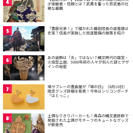
4
才後継者・信親とは？武勇を奮った若武者の壮
絶な最期
『豊臣兄弟！』で描かれた織田信長の道普請は
5
史実？信長が実施した街道整備の施策を紹介
あの装飾は「炎」ではない？縄文時代の国宝・
6
火焔型土器、5000年前の人々が刻んだ謎とデザ
インの秘密
鳩サブレーの豊島屋が『鳩の日』（8月10日）
7
限定グッズ詳細を発表！今年はシリコンポーチ
「はとっこ」
土偶なりきりパーカーも！青森の縄文遺跡群で
8
発掘された土偶がモチーフのキュートなグッズ
が新発売