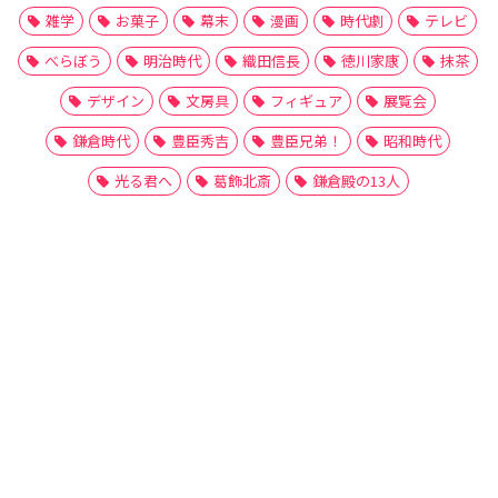
雑学
お菓子
幕末
漫画
時代劇
テレビ
べらぼう
明治時代
織田信長
徳川家康
抹茶
デザイン
文房具
フィギュア
展覧会
鎌倉時代
豊臣秀吉
豊臣兄弟！
昭和時代
光る君へ
葛飾北斎
鎌倉殿の13人