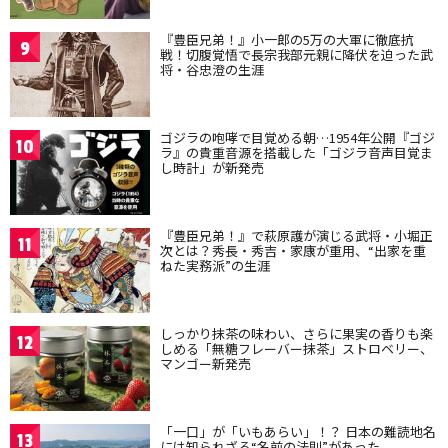
『豊臣兄弟！』小一郎の5万の大軍に徹底抗
9
戦！切腹覚悟で長宗我部元親に降伏を迫った武
将・谷忠澄の生涯
ゴジラの咆哮で目覚める朝…1954年公開『ゴジ
10
ラ』の貴重音源を搭載した「ゴジラ音声目覚ま
し時計」が新発売
『豊臣兄弟！』で萩原護が演じる武将・小堀正
11
次とは？秀長・秀吉・家康が重用、“出家を重
ねた実務派”の生涯
しっかり抹茶の味わい、さらに果実の香りも楽
12
しめる「無糖フレーバー抹茶」ストロベリー、
マンゴー新発売
「一口」が「いもあらい」！？ 日本の難読地名
13
には知られざる“名前の法則”があった