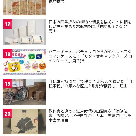
絶な執念
日本の四季折々の植物や情景を描くことに相応
17
しい色を集めた水彩色鉛筆『色辞典』が新発
売！
ハローキティ、ポチャッコたちが昭和レトロな
18
コインケースに！「サンリオキャラクターズ コ
インケース」第２弾
自転車を持つだけで税金？ 昭和まで続いた「自
19
転車税」の意外な歴史と脱税が横行した理由
教科書と違う！江戸時代の田沼意次「賄賂伝
20
説」の嘘と、水野忠邦が「大奥」を敵に回した
本当の理由