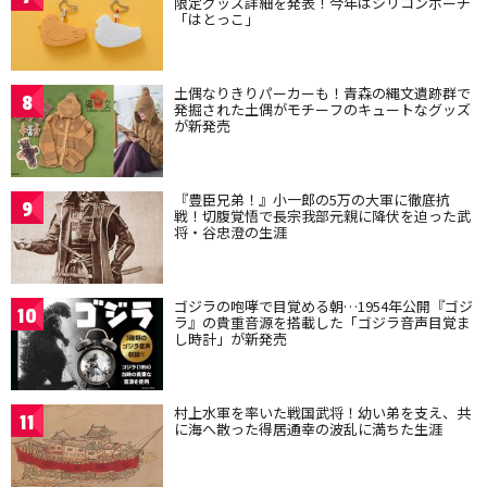
限定グッズ詳細を発表！今年はシリコンポーチ
「はとっこ」
土偶なりきりパーカーも！青森の縄文遺跡群で
8
発掘された土偶がモチーフのキュートなグッズ
が新発売
『豊臣兄弟！』小一郎の5万の大軍に徹底抗
9
戦！切腹覚悟で長宗我部元親に降伏を迫った武
将・谷忠澄の生涯
ゴジラの咆哮で目覚める朝…1954年公開『ゴジ
10
ラ』の貴重音源を搭載した「ゴジラ音声目覚ま
し時計」が新発売
村上水軍を率いた戦国武将！幼い弟を支え、共
11
に海へ散った得居通幸の波乱に満ちた生涯