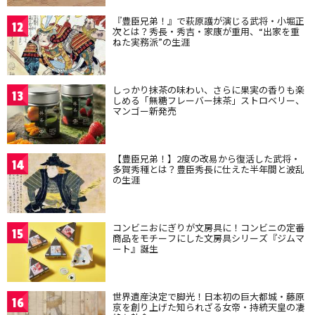
『豊臣兄弟！』で萩原護が演じる武将・小堀正
12
次とは？秀長・秀吉・家康が重用、“出家を重
ねた実務派”の生涯
しっかり抹茶の味わい、さらに果実の香りも楽
13
しめる「無糖フレーバー抹茶」ストロベリー、
マンゴー新発売
【豊臣兄弟！】2度の改易から復活した武将・
14
多賀秀種とは？豊臣秀長に仕えた半年間と波乱
の生涯
コンビニおにぎりが文房具に！コンビニの定番
15
商品をモチーフにした文房具シリーズ『ジムマ
ート』誕生
世界遺産決定で脚光！日本初の巨大都城・藤原
16
京を創り上げた知られざる女帝・持統天皇の凄