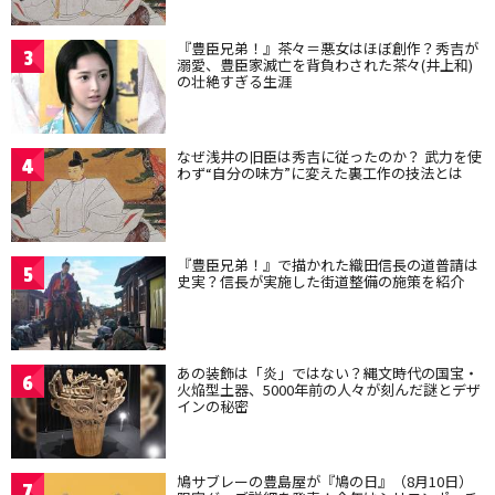
『豊臣兄弟！』茶々＝悪女はほぼ創作？秀吉が
3
溺愛、豊臣家滅亡を背負わされた茶々(井上和)
の壮絶すぎる生涯
なぜ浅井の旧臣は秀吉に従ったのか？ 武力を使
4
わず“自分の味方”に変えた裏工作の技法とは
『豊臣兄弟！』で描かれた織田信長の道普請は
5
史実？信長が実施した街道整備の施策を紹介
あの装飾は「炎」ではない？縄文時代の国宝・
6
火焔型土器、5000年前の人々が刻んだ謎とデザ
インの秘密
鳩サブレーの豊島屋が『鳩の日』（8月10日）
7