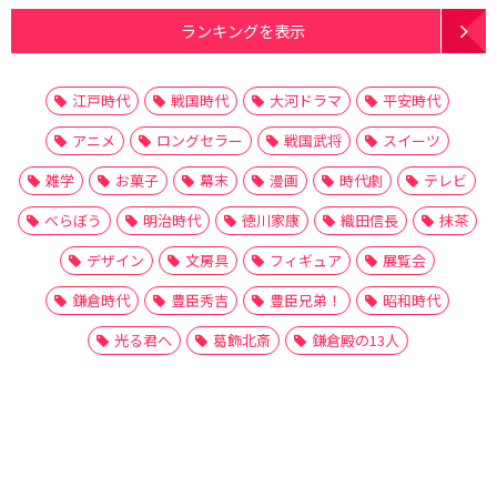
ランキングを表示
江戸時代
戦国時代
大河ドラマ
平安時代
アニメ
ロングセラー
戦国武将
スイーツ
雑学
お菓子
幕末
漫画
時代劇
テレビ
べらぼう
明治時代
徳川家康
織田信長
抹茶
デザイン
文房具
フィギュア
展覧会
鎌倉時代
豊臣秀吉
豊臣兄弟！
昭和時代
光る君へ
葛飾北斎
鎌倉殿の13人