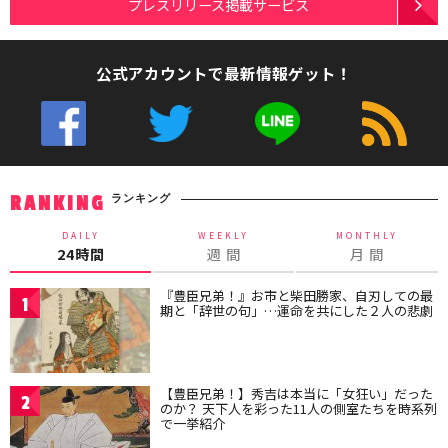
プレスリリース掲載サービス
公式アカウントで最新情報ゲット！
ランキング
RANKING
DAILY
WEEKLY
MONTHLY
24時間
週 間
月 間
『豊臣兄弟！』お市と柴田勝家、自刃しての最
1
期と「辞世の句」…運命を共にした２人の悲劇
【豊臣兄弟！】秀吉は本当に「女狂い」だった
2
のか？ 天下人を彩った11人の側室たちを時系列
で一挙紹介