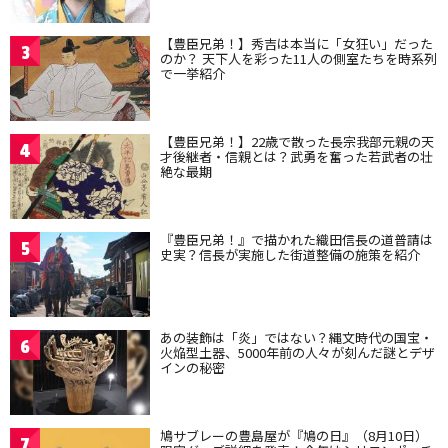
【豊臣兄弟！】秀吉は本当に「女狂い」だった
3
のか？ 天下人を彩った11人の側室たちを時系列
で一挙紹介
【豊臣兄弟！】22歳で散った長宗我部元親の天
4
才後継者・信親とは？武勇を奮った若武者の壮
絶な最期
『豊臣兄弟！』で描かれた織田信長の道普請は
5
史実？信長が実施した街道整備の施策を紹介
あの装飾は「炎」ではない？縄文時代の国宝・
6
火焔型土器、5000年前の人々が刻んだ謎とデザ
インの秘密
鳩サブレーの豊島屋が『鳩の日』（8月10日）
7