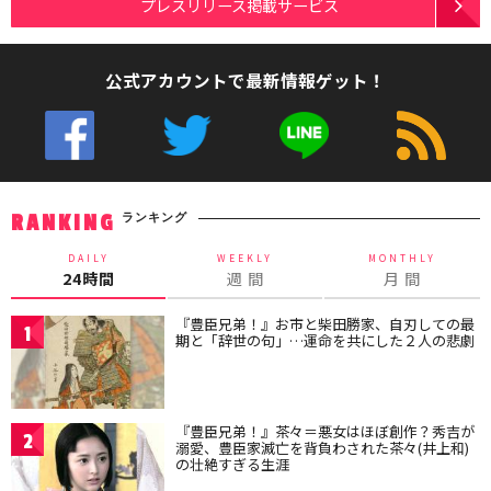
プレスリリース掲載サービス
公式アカウントで最新情報ゲット！
ランキング
RANKING
DAILY
WEEKLY
MONTHLY
24時間
週 間
月 間
『豊臣兄弟！』お市と柴田勝家、自刃しての最
1
期と「辞世の句」…運命を共にした２人の悲劇
『豊臣兄弟！』茶々＝悪女はほぼ創作？秀吉が
2
溺愛、豊臣家滅亡を背負わされた茶々(井上和)
の壮絶すぎる生涯