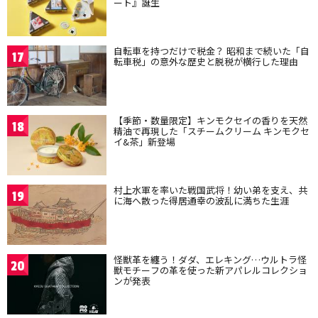
ート』誕生
自転車を持つだけで税金？ 昭和まで続いた「自
17
転車税」の意外な歴史と脱税が横行した理由
【季節・数量限定】キンモクセイの香りを天然
18
精油で再現した「スチームクリーム キンモクセ
イ&茶」新登場
村上水軍を率いた戦国武将！幼い弟を支え、共
19
に海へ散った得居通幸の波乱に満ちた生涯
怪獣革を纏う！ダダ、エレキング…ウルトラ怪
20
獣モチーフの革を使った新アパレルコレクショ
ンが発表