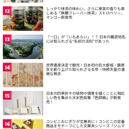
しっかり抹茶の味わい、さらに果実の香りも楽
12
しめる「無糖フレーバー抹茶」ストロベリー、
マンゴー新発売
「一口」が「いもあらい」！？ 日本の難読地名
13
には知られざる“名前の法則”があった
世界遺産決定で脚光！日本初の巨大都城・藤原
14
京を創り上げた知られざる女帝・持統天皇の凄
絶な執念
日本の四季折々の植物や情景を描くことに相応
15
しい色を集めた水彩色鉛筆『色辞典』が新発
売！
コンビニおにぎりが文房具に！コンビニの定番
16
商品をモチーフにした文房具シリーズ『ジムマ