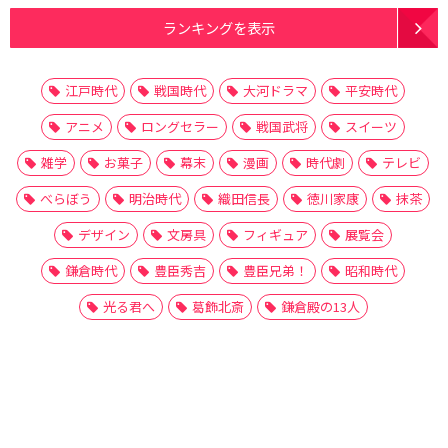
ランキングを表示
江戸時代
戦国時代
大河ドラマ
平安時代
アニメ
ロングセラー
戦国武将
スイーツ
雑学
お菓子
幕末
漫画
時代劇
テレビ
べらぼう
明治時代
織田信長
徳川家康
抹茶
デザイン
文房具
フィギュア
展覧会
鎌倉時代
豊臣秀吉
豊臣兄弟！
昭和時代
光る君へ
葛飾北斎
鎌倉殿の13人