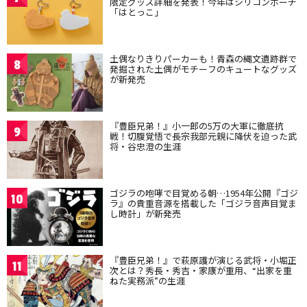
限定グッズ詳細を発表！今年はシリコンポーチ
「はとっこ」
土偶なりきりパーカーも！青森の縄文遺跡群で
8
発掘された土偶がモチーフのキュートなグッズ
が新発売
『豊臣兄弟！』小一郎の5万の大軍に徹底抗
9
戦！切腹覚悟で長宗我部元親に降伏を迫った武
将・谷忠澄の生涯
ゴジラの咆哮で目覚める朝…1954年公開『ゴジ
10
ラ』の貴重音源を搭載した「ゴジラ音声目覚ま
し時計」が新発売
『豊臣兄弟！』で萩原護が演じる武将・小堀正
11
次とは？秀長・秀吉・家康が重用、“出家を重
ねた実務派”の生涯