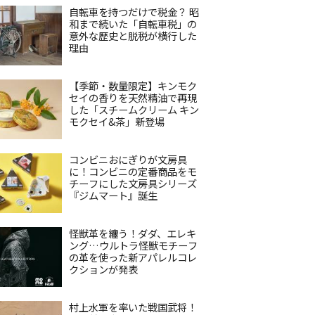
自転車を持つだけで税金？ 昭
和まで続いた「自転車税」の
意外な歴史と脱税が横行した
理由
【季節・数量限定】キンモク
セイの香りを天然精油で再現
した「スチームクリーム キン
モクセイ&茶」新登場
コンビニおにぎりが文房具
に！コンビニの定番商品をモ
チーフにした文房具シリーズ
『ジムマート』誕生
怪獣革を纏う！ダダ、エレキ
ング…ウルトラ怪獣モチーフ
の革を使った新アパレルコレ
クションが発表
村上水軍を率いた戦国武将！