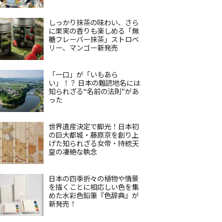
しっかり抹茶の味わい、さら
に果実の香りも楽しめる「無
糖フレーバー抹茶」ストロベ
リー、マンゴー新発売
「一口」が「いもあら
い」！？ 日本の難読地名には
知られざる“名前の法則”があ
った
世界遺産決定で脚光！日本初
の巨大都城・藤原京を創り上
げた知られざる女帝・持統天
皇の凄絶な執念
日本の四季折々の植物や情景
を描くことに相応しい色を集
めた水彩色鉛筆『色辞典』が
新発売！