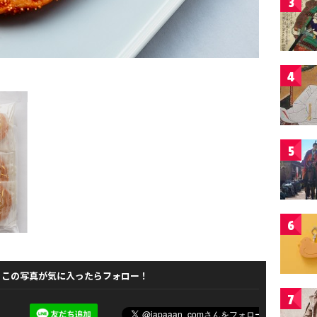
3
4
5
6
この写真が気に入ったらフォロー！
7