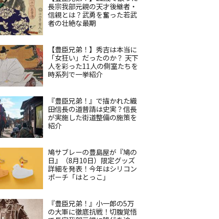
長宗我部元親の天才後継者・
信親とは？武勇を奮った若武
者の壮絶な最期
【豊臣兄弟！】秀吉は本当に
「女狂い」だったのか？ 天下
人を彩った11人の側室たちを
時系列で一挙紹介
『豊臣兄弟！』で描かれた織
田信長の道普請は史実？信長
が実施した街道整備の施策を
紹介
鳩サブレーの豊島屋が『鳩の
日』（8月10日）限定グッズ
詳細を発表！今年はシリコン
ポーチ「はとっこ」
『豊臣兄弟！』小一郎の5万
の大軍に徹底抗戦！切腹覚悟