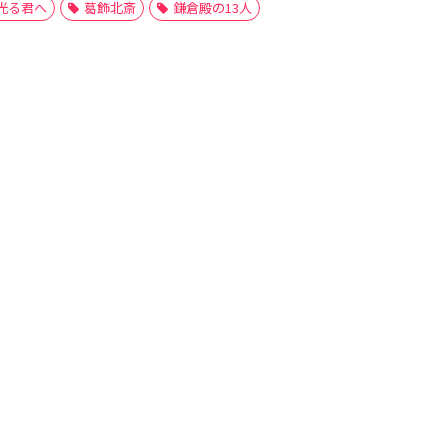
光る君へ
葛飾北斎
鎌倉殿の13人