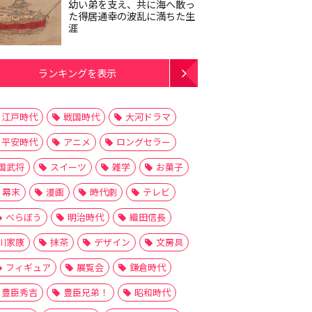
幼い弟を支え、共に海へ散っ
た得居通幸の波乱に満ちた生
涯
ランキングを表示
江戸時代
戦国時代
大河ドラマ
平安時代
アニメ
ロングセラー
国武将
スイーツ
雑学
お菓子
幕末
漫画
時代劇
テレビ
べらぼう
明治時代
織田信長
川家康
抹茶
デザイン
文房具
フィギュア
展覧会
鎌倉時代
豊臣秀吉
豊臣兄弟！
昭和時代