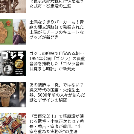
で長宗我部元親に降伏を迫っ
た武将・谷忠澄の生涯
土偶なりきりパーカーも！青
森の縄文遺跡群で発掘された
土偶がモチーフのキュートな
グッズが新発売
ゴジラの咆哮で目覚める朝…
1954年公開『ゴジラ』の貴重
音源を搭載した「ゴジラ音声
目覚まし時計」が新発売
あの装飾は「炎」ではない？
縄文時代の国宝・火焔型土
器、5000年前の人々が刻んだ
謎とデザインの秘密
『豊臣兄弟！』で萩原護が演
じる武将・小堀正次とは？秀
長・秀吉・家康が重用、“出
家を重ねた実務派”の生涯