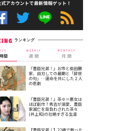
公式アカウントで最新情報ゲット！
ランキング
KING
ILY
WEEKLY
MONTHLY
4時間
週 間
月 間
『豊臣兄弟！』お市と柴田勝
家、自刃しての最期と「辞世
の句」…運命を共にした２人
の悲劇
『豊臣兄弟！』茶々＝悪女は
ほぼ創作？秀吉が溺愛、豊臣
家滅亡を背負わされた茶々
(井上和)の壮絶すぎる生涯
【豊臣兄弟！】22歳で散った