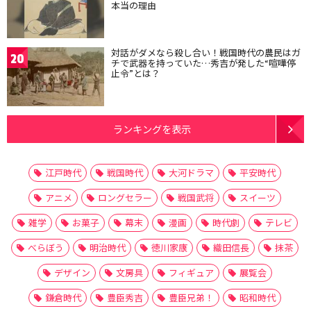
本当の理由
対話がダメなら殺し合い！戦国時代の農民はガ
20
チで武器を持っていた…秀吉が発した“喧嘩停
止令”とは？
ランキングを表示
江戸時代
戦国時代
大河ドラマ
平安時代
アニメ
ロングセラー
戦国武将
スイーツ
雑学
お菓子
幕末
漫画
時代劇
テレビ
べらぼう
明治時代
徳川家康
織田信長
抹茶
デザイン
文房具
フィギュア
展覧会
鎌倉時代
豊臣秀吉
豊臣兄弟！
昭和時代