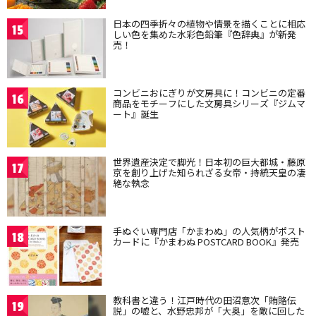
日本の四季折々の植物や情景を描くことに相応
15
しい色を集めた水彩色鉛筆『色辞典』が新発
売！
コンビニおにぎりが文房具に！コンビニの定番
16
商品をモチーフにした文房具シリーズ『ジムマ
ート』誕生
世界遺産決定で脚光！日本初の巨大都城・藤原
17
京を創り上げた知られざる女帝・持統天皇の凄
絶な執念
手ぬぐい専門店「かまわぬ」の人気柄がポスト
18
カードに『かまわぬ POSTCARD BOOK』発売
教科書と違う！江戸時代の田沼意次「賄賂伝
19
説」の嘘と、水野忠邦が「大奥」を敵に回した