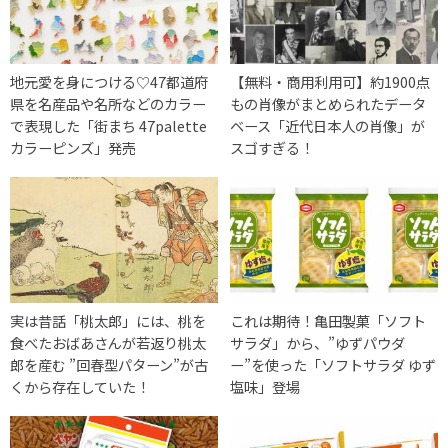
地元愛を身につける♡47都道府
【無料・商用利用可】約1900点
県を名産品や名所などのカラー
もの肖像がまとめられたデータ
で表現した「街まち 47palette
ベース「近代日本人の肖像」が
カラーピンズ」発売
スゴすぎる！
実は昔話「桃太郎」には、桃を
これは期待！亀田製菓「ソフト
食べたおばあさんが若返り桃太
サラダ」から、”ゆずパウダ
郎を産む ”回春型パターン”が古
ー”を使った「ソフトサラダ ゆず
くから存在していた！
塩味」登場