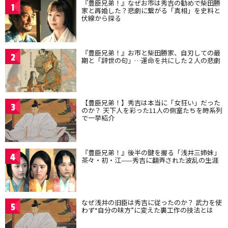
『豊臣兄弟！』なぜお市は秀吉の勧めで柴田勝
1
家と再婚した？悲劇に繋がる「真相」を史料と
伏線から探る
『豊臣兄弟！』お市と柴田勝家、自刃しての最
2
期と「辞世の句」…運命を共にした２人の悲劇
【豊臣兄弟！】秀吉は本当に「女狂い」だった
3
のか？ 天下人を彩った11人の側室たちを時系列
で一挙紹介
『豊臣兄弟！』後半の鍵を握る「浅井三姉妹」
4
茶々・初・江——秀吉に翻弄された波乱の生涯
なぜ浅井の旧臣は秀吉に従ったのか？ 武力を使
5
わず“自分の味方”に変えた裏工作の技法とは