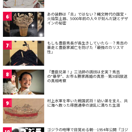
あの装飾は「炎」ではない？縄文時代の国宝・
6
火焔型土器、5000年前の人々が刻んだ謎とデザ
インの秘密
もしも豊臣秀長が長生きしていたら…？秀吉の
7
暴走と豊臣家滅亡を防げた「最強のカリスマ
性」
『豊臣兄弟！』三法師の誘拐は史実？秀吉
8
の“暴挙”、お市＆勝家再婚の真意…第30回放送
の真相考察
村上水軍を率いた戦国武将！幼い弟を支え、共
9
に海へ散った得居通幸の波乱に満ちた生涯
ゴジラの咆哮で目覚める朝…1954年公開『ゴジ