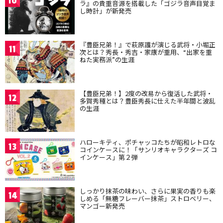
10
ラ』の貴重音源を搭載した「ゴジラ音声目覚ま
し時計」が新発売
『豊臣兄弟！』で萩原護が演じる武将・小堀正
11
次とは？秀長・秀吉・家康が重用、“出家を重
ねた実務派”の生涯
【豊臣兄弟！】2度の改易から復活した武将・
12
多賀秀種とは？豊臣秀長に仕えた半年間と波乱
の生涯
ハローキティ、ポチャッコたちが昭和レトロな
13
コインケースに！「サンリオキャラクターズ コ
インケース」第２弾
しっかり抹茶の味わい、さらに果実の香りも楽
14
しめる「無糖フレーバー抹茶」ストロベリー、
マンゴー新発売