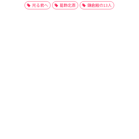
光る君へ
葛飾北斎
鎌倉殿の13人