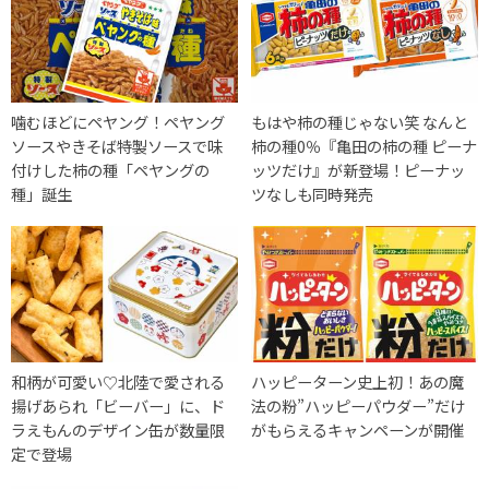
噛むほどにペヤング！ペヤング
もはや柿の種じゃない笑 なんと
ソースやきそば特製ソースで味
柿の種0％『亀田の柿の種 ピーナ
付けした柿の種「ペヤングの
ッツだけ』が新登場！ピーナッ
種」誕生
ツなしも同時発売
和柄が可愛い♡北陸で愛される
ハッピーターン史上初！あの魔
揚げあられ「ビーバー」に、ド
法の粉”ハッピーパウダー”だけ
ラえもんのデザイン缶が数量限
がもらえるキャンペーンが開催
定で登場