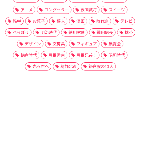
アニメ
ロングセラー
戦国武将
スイーツ
雑学
お菓子
幕末
漫画
時代劇
テレビ
べらぼう
明治時代
徳川家康
織田信長
抹茶
デザイン
文房具
フィギュア
展覧会
鎌倉時代
豊臣秀吉
豊臣兄弟！
昭和時代
光る君へ
葛飾北斎
鎌倉殿の13人