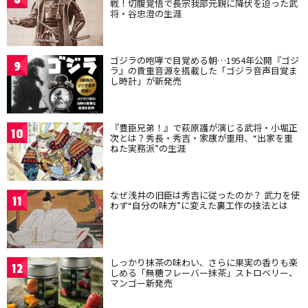
戦！切腹覚悟で長宗我部元親に降伏を迫った武
将・谷忠澄の生涯
ゴジラの咆哮で目覚める朝…1954年公開『ゴジ
9
ラ』の貴重音源を搭載した「ゴジラ音声目覚ま
し時計」が新発売
『豊臣兄弟！』で萩原護が演じる武将・小堀正
10
次とは？秀長・秀吉・家康が重用、“出家を重
ねた実務派”の生涯
なぜ浅井の旧臣は秀吉に従ったのか？ 武力を使
11
わず“自分の味方”に変えた裏工作の技法とは
しっかり抹茶の味わい、さらに果実の香りも楽
12
しめる「無糖フレーバー抹茶」ストロベリー、
マンゴー新発売