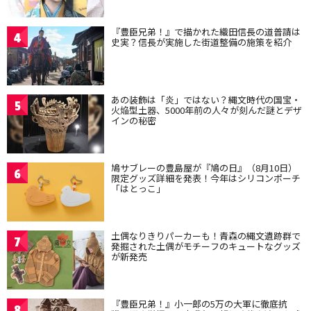
『豊臣兄弟！』で描かれた織田信長の道普請は
4
史実？信長が実施した街道整備の施策を紹介
あの装飾は「炎」ではない？縄文時代の国宝・
5
火焔型土器、5000年前の人々が刻んだ謎とデザ
インの秘密
鳩サブレーの豊島屋が『鳩の日』（8月10日）
6
限定グッズ詳細を発表！今年はシリコンポーチ
「はとっこ」
土偶なりきりパーカーも！青森の縄文遺跡群で
7
発掘された土偶がモチーフのキュートなグッズ
が新発売
『豊臣兄弟！』小一郎の5万の大軍に徹底抗
8