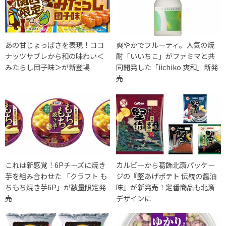
あの甘じょっぱさを表現！ココ
爽やかでフルーティ。人気の焼
ナッツサブレから和の味わい＜
酎「いいちこ」がファミマと共
みたらし団子味＞が新登場
同開発した「iichiko 爽和」新発
売
これは新感覚！6Pチーズに焼き
カルビーから葛飾北斎パッケー
芋を組み合わせた 「クラフト も
ジの『堅あげポテト 伝統の醤油
ちもち焼き芋6P」が数量限定発
味』が新発売！定番商品も北斎
売
デザインに