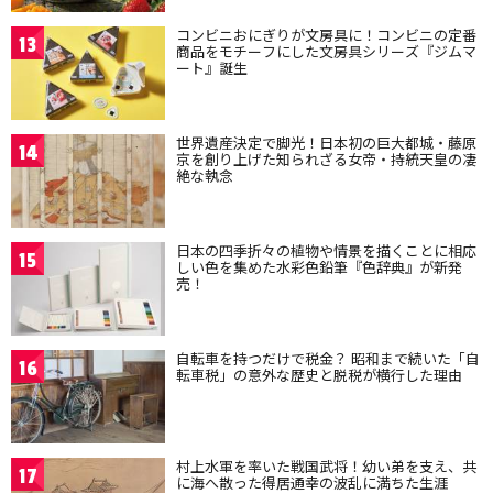
コンビニおにぎりが文房具に！コンビニの定番
13
商品をモチーフにした文房具シリーズ『ジムマ
ート』誕生
世界遺産決定で脚光！日本初の巨大都城・藤原
14
京を創り上げた知られざる女帝・持統天皇の凄
絶な執念
日本の四季折々の植物や情景を描くことに相応
15
しい色を集めた水彩色鉛筆『色辞典』が新発
売！
自転車を持つだけで税金？ 昭和まで続いた「自
16
転車税」の意外な歴史と脱税が横行した理由
村上水軍を率いた戦国武将！幼い弟を支え、共
17
に海へ散った得居通幸の波乱に満ちた生涯