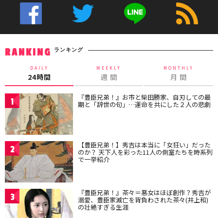
ランキング
RANKING
DAILY
WEEKLY
MONTHLY
24時間
週 間
月 間
『豊臣兄弟！』お市と柴田勝家、自刃しての最
1
期と「辞世の句」…運命を共にした２人の悲劇
【豊臣兄弟！】秀吉は本当に「女狂い」だった
2
のか？ 天下人を彩った11人の側室たちを時系列
で一挙紹介
『豊臣兄弟！』茶々＝悪女はほぼ創作？秀吉が
3
溺愛、豊臣家滅亡を背負わされた茶々(井上和)
の壮絶すぎる生涯