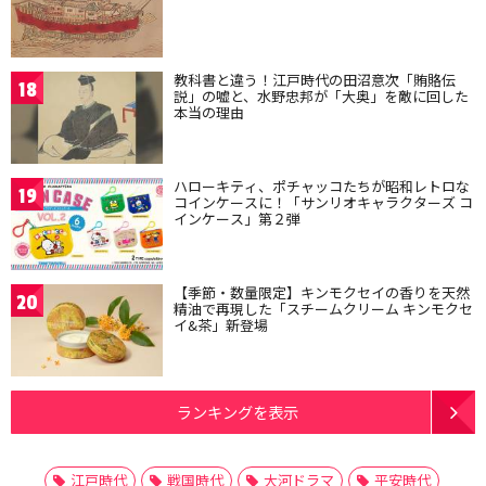
教科書と違う！江戸時代の田沼意次「賄賂伝
18
説」の嘘と、水野忠邦が「大奥」を敵に回した
本当の理由
ハローキティ、ポチャッコたちが昭和レトロな
19
コインケースに！「サンリオキャラクターズ コ
インケース」第２弾
【季節・数量限定】キンモクセイの香りを天然
20
精油で再現した「スチームクリーム キンモクセ
イ&茶」新登場
ランキングを表示
江戸時代
戦国時代
大河ドラマ
平安時代