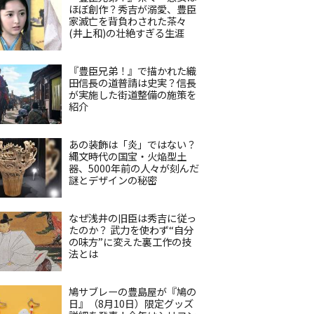
ほぼ創作？秀吉が溺愛、豊臣
家滅亡を背負わされた茶々
(井上和)の壮絶すぎる生涯
『豊臣兄弟！』で描かれた織
田信長の道普請は史実？信長
が実施した街道整備の施策を
紹介
あの装飾は「炎」ではない？
縄文時代の国宝・火焔型土
器、5000年前の人々が刻んだ
謎とデザインの秘密
なぜ浅井の旧臣は秀吉に従っ
たのか？ 武力を使わず“自分
の味方”に変えた裏工作の技
法とは
鳩サブレーの豊島屋が『鳩の
日』（8月10日）限定グッズ