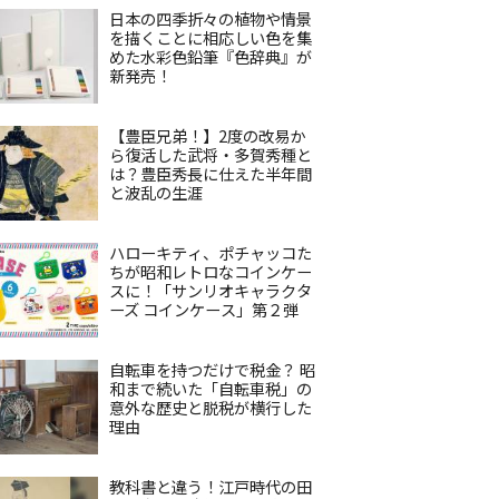
日本の四季折々の植物や情景
を描くことに相応しい色を集
めた水彩色鉛筆『色辞典』が
新発売！
【豊臣兄弟！】2度の改易か
ら復活した武将・多賀秀種と
は？豊臣秀長に仕えた半年間
と波乱の生涯
ハローキティ、ポチャッコた
ちが昭和レトロなコインケー
スに！「サンリオキャラクタ
ーズ コインケース」第２弾
自転車を持つだけで税金？ 昭
和まで続いた「自転車税」の
意外な歴史と脱税が横行した
理由
教科書と違う！江戸時代の田