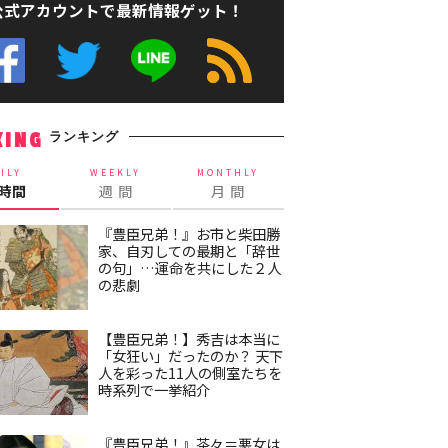
公式アカウントで最新情報ゲット！
ランキング
KING
ILY
WEEKLY
MONTHLY
4時間
週 間
月 間
『豊臣兄弟！』お市と柴田勝
家、自刃しての最期と「辞世
の句」…運命を共にした２人
の悲劇
【豊臣兄弟！】秀吉は本当に
「女狂い」だったのか？ 天下
人を彩った11人の側室たちを
時系列で一挙紹介
『豊臣兄弟！』茶々＝悪女は