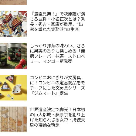
『豊臣兄弟！』で萩原護が演
じる武将・小堀正次とは？秀
長・秀吉・家康が重用、“出
家を重ねた実務派”の生涯
しっかり抹茶の味わい、さら
に果実の香りも楽しめる「無
糖フレーバー抹茶」ストロベ
リー、マンゴー新発売
コンビニおにぎりが文房具
に！コンビニの定番商品をモ
チーフにした文房具シリーズ
『ジムマート』誕生
世界遺産決定で脚光！日本初
の巨大都城・藤原京を創り上
げた知られざる女帝・持統天
皇の凄絶な執念