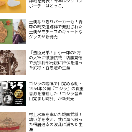
詳細を発表！今年はシリコン
ポーチ「はとっこ」
土偶なりきりパーカーも！青
森の縄文遺跡群で発掘された
土偶がモチーフのキュートな
グッズが新発売
『豊臣兄弟！』小一郎の5万
の大軍に徹底抗戦！切腹覚悟
で長宗我部元親に降伏を迫っ
た武将・谷忠澄の生涯
ゴジラの咆哮で目覚める朝…
1954年公開『ゴジラ』の貴重
音源を搭載した「ゴジラ音声
目覚まし時計」が新発売
村上水軍を率いた戦国武将！
幼い弟を支え、共に海へ散っ
た得居通幸の波乱に満ちた生
涯