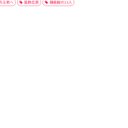
光る君へ
葛飾北斎
鎌倉殿の13人