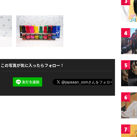
3
4
5
この写真が気に入ったらフォロー！
6
7