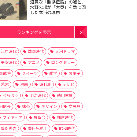
沼意次「賄賂伝説」の嘘と、
水野忠邦が「大奥」を敵に回
した本当の理由
ランキングを表示
江戸時代
戦国時代
大河ドラマ
平安時代
アニメ
ロングセラー
国武将
スイーツ
雑学
お菓子
幕末
漫画
時代劇
テレビ
べらぼう
明治時代
徳川家康
田信長
抹茶
デザイン
文房具
フィギュア
展覧会
鎌倉時代
豊臣秀吉
豊臣兄弟！
昭和時代