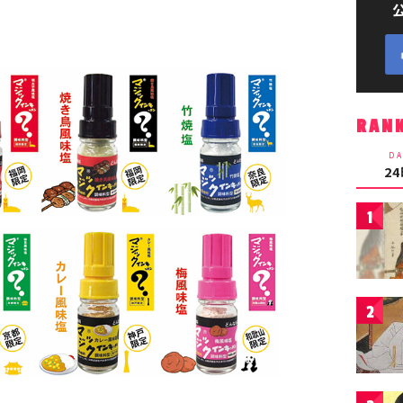
RAN
DA
2
1
2