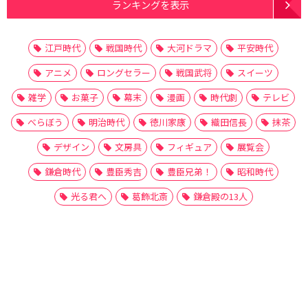
ランキングを表示
江戸時代
戦国時代
大河ドラマ
平安時代
アニメ
ロングセラー
戦国武将
スイーツ
雑学
お菓子
幕末
漫画
時代劇
テレビ
べらぼう
明治時代
徳川家康
織田信長
抹茶
デザイン
文房具
フィギュア
展覧会
鎌倉時代
豊臣秀吉
豊臣兄弟！
昭和時代
光る君へ
葛飾北斎
鎌倉殿の13人