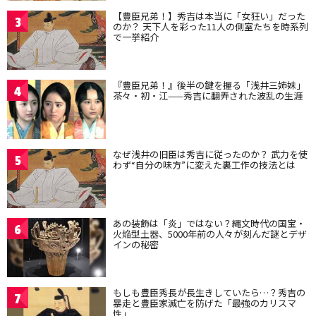
【豊臣兄弟！】秀吉は本当に「女狂い」だった
3
のか？ 天下人を彩った11人の側室たちを時系列
で一挙紹介
『豊臣兄弟！』後半の鍵を握る「浅井三姉妹」
4
茶々・初・江——秀吉に翻弄された波乱の生涯
なぜ浅井の旧臣は秀吉に従ったのか？ 武力を使
5
わず“自分の味方”に変えた裏工作の技法とは
あの装飾は「炎」ではない？縄文時代の国宝・
6
火焔型土器、5000年前の人々が刻んだ謎とデザ
インの秘密
もしも豊臣秀長が長生きしていたら…？秀吉の
7
暴走と豊臣家滅亡を防げた「最強のカリスマ
性」