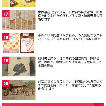
世界遺産決定で脚光！日本初の巨大都城・藤原
17
京を創り上げた知られざる女帝・持統天皇の凄
絶な執念
手ぬぐい専門店「かまわぬ」の人気柄がポスト
18
カードに『かまわぬ POSTCARD BOOK』発売
教科書と違う！江戸時代の田沼意次「賄賂伝
19
説」の嘘と、水野忠邦が「大奥」を敵に回した
本当の理由
対話がダメなら殺し合い！戦国時代の農民はガ
20
チで武器を持っていた…秀吉が発した“喧嘩停
止令”とは？