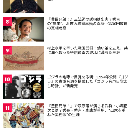
『豊臣兄弟！』三法師の誘拐は史実？秀吉
8
の“暴挙”、お市＆勝家再婚の真意…第30回放送
の真相考察
村上水軍を率いた戦国武将！幼い弟を支え、共
9
に海へ散った得居通幸の波乱に満ちた生涯
ゴジラの咆哮で目覚める朝…1954年公開『ゴジ
10
ラ』の貴重音源を搭載した「ゴジラ音声目覚ま
し時計」が新発売
『豊臣兄弟！』で萩原護が演じる武将・小堀正
11
次とは？秀長・秀吉・家康が重用、“出家を重
ねた実務派”の生涯