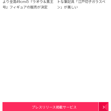
より全高49cmの『ラオウ＆黒王
トな筆記具「江戸切子ガラスペ
号』フィギュアの販売が決定
ン」が美しい
プレスリリース掲載サービス