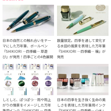
日本の自然との触れ合いをテー
数量限定。四季を通して変化す
マにした万年筆、ボールペン
る水田の風景を表現した万年筆
『SHIKIORI ―四季織― 草遊
『SHIKIORI ―四季織― 穣』が
び』が発売！四季ごとの4色展開
発売
しとしと、ぽつぽつ…雨や雨上
日本の四季を生き抜く生命の美
がりの情景をイメージした万年
しさを表現した万年筆用インク
筆用インク「SHIKIORI ― 四季
『SHIKIORI ―四季織― 山水』