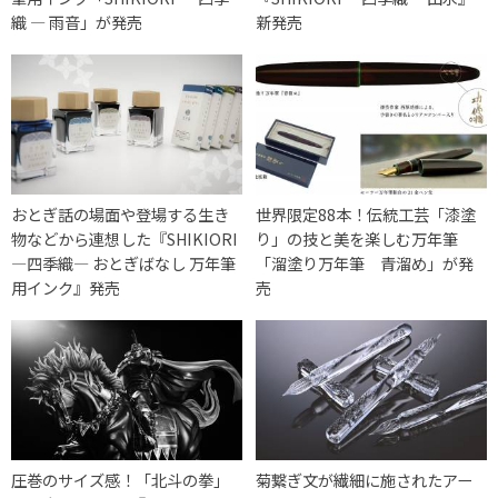
織 ― 雨音」が発売
新発売
おとぎ話の場面や登場する生き
世界限定88本！伝統工芸「漆塗
物などから連想した『SHIKIORI
り」の技と美を楽しむ万年筆
―四季織― おとぎばなし 万年筆
「溜塗り万年筆 青溜め」が発
用インク』発売
売
圧巻のサイズ感！「北斗の拳」
菊繋ぎ文が繊細に施されたアー