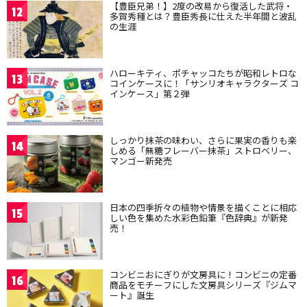
【豊臣兄弟！】2度の改易から復活した武将・
12
多賀秀種とは？豊臣秀長に仕えた半年間と波乱
の生涯
ハローキティ、ポチャッコたちが昭和レトロな
13
コインケースに！「サンリオキャラクターズ コ
インケース」第２弾
しっかり抹茶の味わい、さらに果実の香りも楽
14
しめる「無糖フレーバー抹茶」ストロベリー、
マンゴー新発売
日本の四季折々の植物や情景を描くことに相応
15
しい色を集めた水彩色鉛筆『色辞典』が新発
売！
コンビニおにぎりが文房具に！コンビニの定番
16
商品をモチーフにした文房具シリーズ『ジムマ
ート』誕生