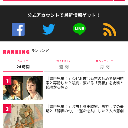
公式アカウントで最新情報ゲット！
ランキング
RANKING
DAILY
WEEKLY
MONTHLY
24時間
週 間
月 間
『豊臣兄弟！』なぜお市は秀吉の勧めで柴田勝
1
家と再婚した？悲劇に繋がる「真相」を史料と
伏線から探る
『豊臣兄弟！』お市と柴田勝家、自刃しての最
2
期と「辞世の句」…運命を共にした２人の悲劇