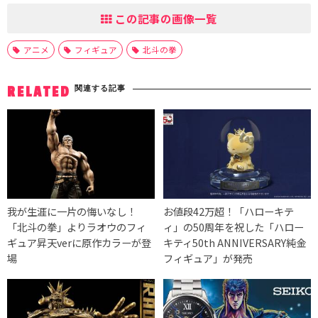
この記事の画像一覧
アニメ
フィギュア
北斗の拳
関連する記事
RELATED
我が生涯に一片の悔いなし！
お値段42万超！「ハローキテ
「北斗の拳」よりラオウのフィ
ィ」の50周年を祝した「ハロー
ギュア昇天verに原作カラーが登
キティ50th ANNIVERSARY純金
場
フィギュア」が発売