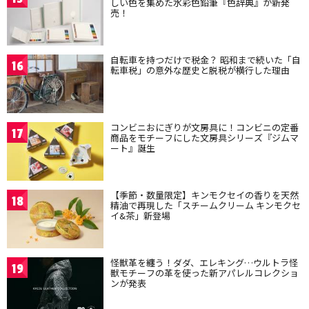
しい色を集めた水彩色鉛筆『色辞典』が新発
売！
自転車を持つだけで税金？ 昭和まで続いた「自
16
転車税」の意外な歴史と脱税が横行した理由
コンビニおにぎりが文房具に！コンビニの定番
17
商品をモチーフにした文房具シリーズ『ジムマ
ート』誕生
【季節・数量限定】キンモクセイの香りを天然
18
精油で再現した「スチームクリーム キンモクセ
イ&茶」新登場
怪獣革を纏う！ダダ、エレキング…ウルトラ怪
19
獣モチーフの革を使った新アパレルコレクショ
ンが発表