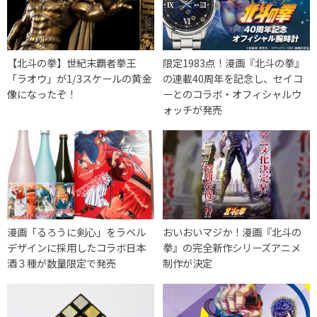
【北斗の拳】世紀末覇者拳王
限定1983点！漫画『北斗の拳』
「ラオウ」が1/3スケールの黄金
の連載40周年を記念し、セイコ
像になったぞ！
ーとのコラボ・オフィシャルウ
ォッチが発売
漫画「るろうに剣心」をラベル
おいおいマジか！漫画『北斗の
デザインに採用したコラボ日本
拳』の完全新作シリーズアニメ
酒３種が数量限定で発売
制作が決定