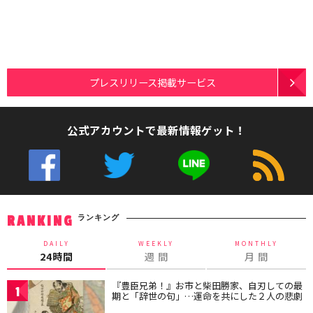
プレスリリース掲載サービス
公式アカウントで最新情報ゲット！
ランキング
RANKING
DAILY
WEEKLY
MONTHLY
24時間
週 間
月 間
『豊臣兄弟！』お市と柴田勝家、自刃しての最
1
期と「辞世の句」…運命を共にした２人の悲劇