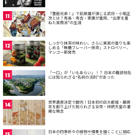
『豊臣兄弟！』で萩原護が演じる武将・小堀正
11
次とは？秀長・秀吉・家康が重用、“出家を重
ねた実務派”の生涯
しっかり抹茶の味わい、さらに果実の香りも楽
12
しめる「無糖フレーバー抹茶」ストロベリー、
マンゴー新発売
「一口」が「いもあらい」！？ 日本の難読地名
13
には知られざる“名前の法則”があった
世界遺産決定で脚光！日本初の巨大都城・藤原
14
京を創り上げた知られざる女帝・持統天皇の凄
絶な執念
日本の四季折々の植物や情景を描くことに相応
15