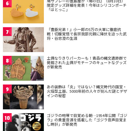
鳩サブレーの豊島屋が『鳩の日』（8月10日）
6
限定グッズ詳細を発表！今年はシリコンポーチ
「はとっこ」
『豊臣兄弟！』小一郎の5万の大軍に徹底抗
7
戦！切腹覚悟で長宗我部元親に降伏を迫った武
将・谷忠澄の生涯
土偶なりきりパーカーも！青森の縄文遺跡群で
8
発掘された土偶がモチーフのキュートなグッズ
が新発売
あの装飾は「炎」ではない？縄文時代の国宝・
9
火焔型土器、5000年前の人々が刻んだ謎とデザ
インの秘密
ゴジラの咆哮で目覚める朝…1954年公開『ゴジ
10
ラ』の貴重音源を搭載した「ゴジラ音声目覚ま
し時計」が新発売