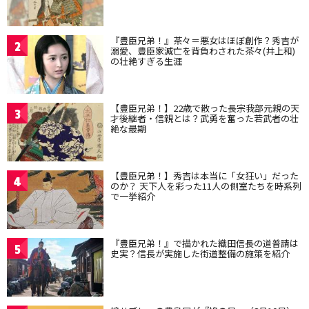
『豊臣兄弟！』茶々＝悪女はほぼ創作？秀吉が
2
溺愛、豊臣家滅亡を背負わされた茶々(井上和)
の壮絶すぎる生涯
【豊臣兄弟！】22歳で散った長宗我部元親の天
3
才後継者・信親とは？武勇を奮った若武者の壮
絶な最期
【豊臣兄弟！】秀吉は本当に「女狂い」だった
4
のか？ 天下人を彩った11人の側室たちを時系列
で一挙紹介
『豊臣兄弟！』で描かれた織田信長の道普請は
5
史実？信長が実施した街道整備の施策を紹介