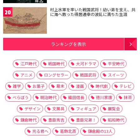
村上水軍を率いた戦国武将！幼い弟を支え、共
20
に海へ散った得居通幸の波乱に満ちた生涯
ランキングを表示
江戸時代
戦国時代
大河ドラマ
平安時代
アニメ
ロングセラー
戦国武将
スイーツ
雑学
お菓子
幕末
漫画
時代劇
テレビ
べらぼう
明治時代
織田信長
徳川家康
抹茶
デザイン
文房具
フィギュア
展覧会
鎌倉時代
豊臣秀吉
豊臣兄弟！
昭和時代
光る君へ
葛飾北斎
鎌倉殿の13人