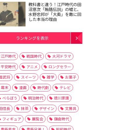
教科書と違う！江戸時代の田
沼意次「賄賂伝説」の嘘と、
水野忠邦が「大奥」を敵に回
した本当の理由
ランキングを表示
江戸時代
戦国時代
大河ドラマ
平安時代
アニメ
ロングセラー
国武将
スイーツ
雑学
お菓子
幕末
漫画
時代劇
テレビ
べらぼう
明治時代
徳川家康
田信長
抹茶
デザイン
文房具
フィギュア
展覧会
鎌倉時代
豊臣秀吉
豊臣兄弟！
昭和時代