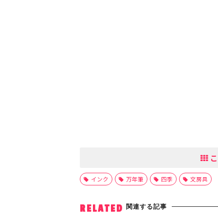
こ
インク
万年筆
四季
文房具
関連する記事
RELATED