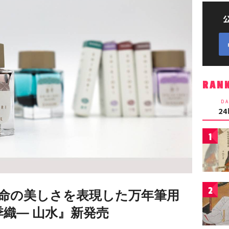
RAN
DA
2
1
2
命の美しさを表現した万年筆用
四季織― 山水』新発売