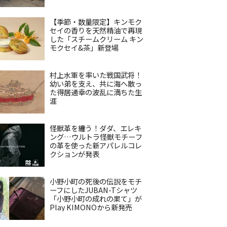
【季節・数量限定】キンモク
セイの香りを天然精油で再現
した「スチームクリーム キン
モクセイ&茶」新登場
村上水軍を率いた戦国武将！
幼い弟を支え、共に海へ散っ
た得居通幸の波乱に満ちた生
涯
怪獣革を纏う！ダダ、エレキ
ング…ウルトラ怪獣モチーフ
の革を使った新アパレルコレ
クションが発表
小野小町の死後の伝説をモチ
ーフにしたJUBAN-Tシャツ
「小野小町の成れの果て」が
Play KIMONOから新発売