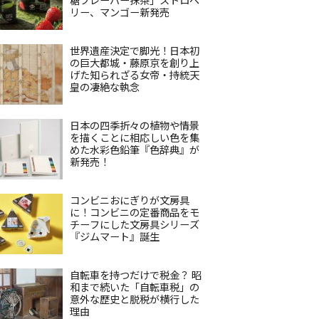
リー、マンゴー新発売
世界遺産決定で脚光！日本初
の巨大都城・藤原京を創り上
げた知られざる女帝・持統天
皇の凄絶な執念
日本の四季折々の植物や情景
を描くことに相応しい色を集
めた水彩色鉛筆『色辞典』が
新発売！
コンビニおにぎりが文房具
に！コンビニの定番商品をモ
チーフにした文房具シリーズ
『ジムマート』誕生
自転車を持つだけで税金？ 昭
和まで続いた「自転車税」の
意外な歴史と脱税が横行した
理由