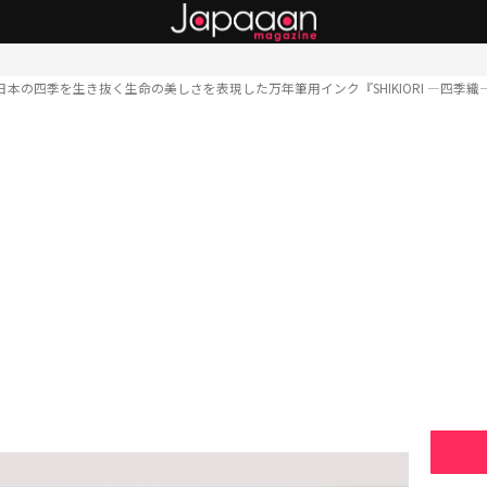
日本の四季を生き抜く生命の美しさを表現した万年筆用インク『SHIKIORI ―四季織