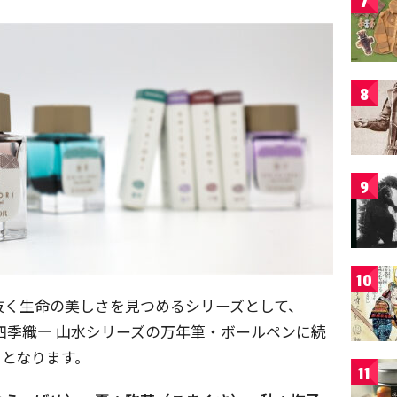
7
8
9
10
抜く生命の美しさを見つめるシリーズとして、
I ―四季織― 山水シリーズの万年筆・ボールペンに続
クとなります。
11