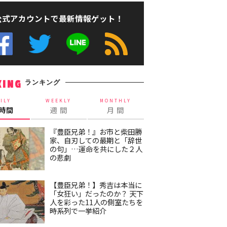
公式アカウントで最新情報ゲット！
ランキング
KING
ILY
WEEKLY
MONTHLY
4時間
週 間
月 間
『豊臣兄弟！』お市と柴田勝
家、自刃しての最期と「辞世
の句」…運命を共にした２人
の悲劇
【豊臣兄弟！】秀吉は本当に
「女狂い」だったのか？ 天下
人を彩った11人の側室たちを
時系列で一挙紹介