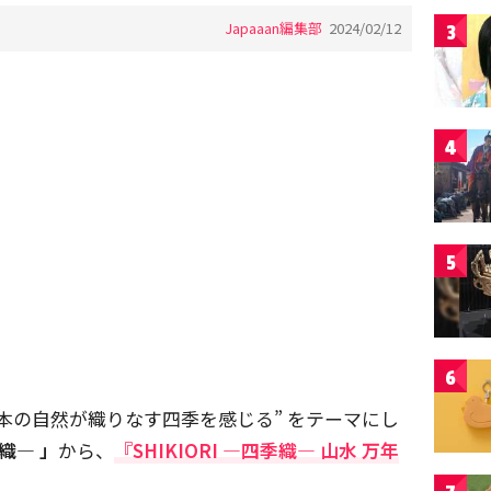
Japaaan編集部
2024/02/12
3
4
5
6
本の自然が織りなす四季を感じる” をテーマにし
季織― 」
から、
『SHIKIORI ―四季織― 山水 万年