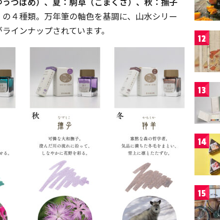
ゆうつばめ）、夏：駒草（こまくさ）、秋：撫子
）
の４種類。万年筆の軸色を基調に、山水シリー
がラインナップされています。
12
13
14
15