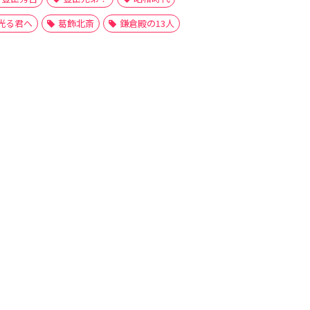
光る君へ
葛飾北斎
鎌倉殿の13人