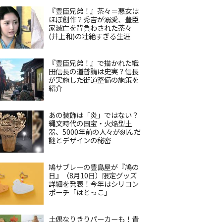
『豊臣兄弟！』茶々＝悪女は
ほぼ創作？秀吉が溺愛、豊臣
家滅亡を背負わされた茶々
(井上和)の壮絶すぎる生涯
『豊臣兄弟！』で描かれた織
田信長の道普請は史実？信長
が実施した街道整備の施策を
紹介
あの装飾は「炎」ではない？
縄文時代の国宝・火焔型土
器、5000年前の人々が刻んだ
謎とデザインの秘密
鳩サブレーの豊島屋が『鳩の
日』（8月10日）限定グッズ
詳細を発表！今年はシリコン
ポーチ「はとっこ」
土偶なりきりパーカーも！青