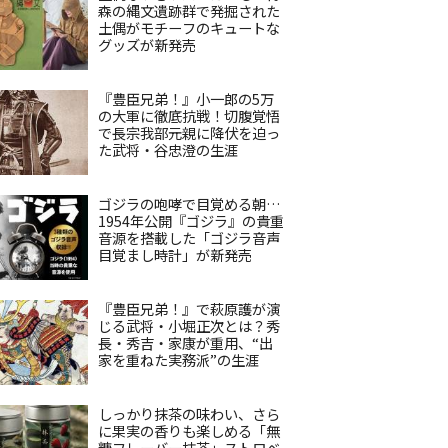
森の縄文遺跡群で発掘された
土偶がモチーフのキュートな
グッズが新発売
『豊臣兄弟！』小一郎の5万
の大軍に徹底抗戦！切腹覚悟
で長宗我部元親に降伏を迫っ
た武将・谷忠澄の生涯
ゴジラの咆哮で目覚める朝…
1954年公開『ゴジラ』の貴重
音源を搭載した「ゴジラ音声
目覚まし時計」が新発売
『豊臣兄弟！』で萩原護が演
じる武将・小堀正次とは？秀
長・秀吉・家康が重用、“出
家を重ねた実務派”の生涯
しっかり抹茶の味わい、さら
に果実の香りも楽しめる「無
糖フレーバー抹茶」ストロベ