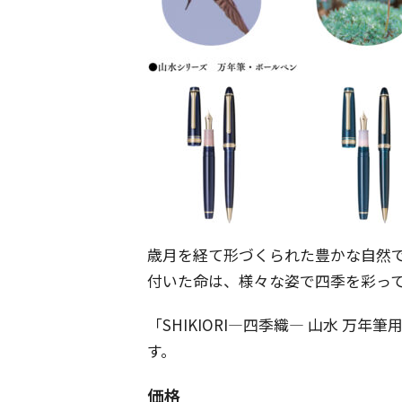
歳月を経て形づくられた豊かな自然
付いた命は、様々な姿で四季を彩っ
「SHIKIORI―四季織― 山水 万
す。
価格