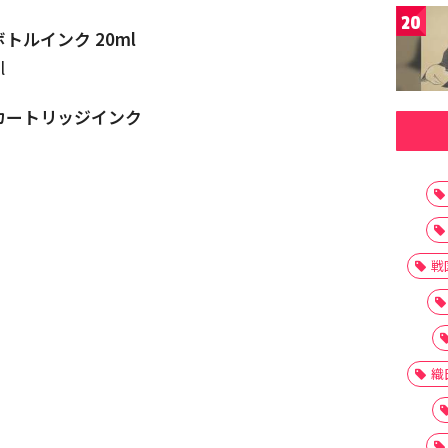
20
ボトルインク 20ml
l
用カートリッジインク
戦
織