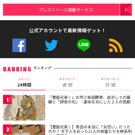
プレスリリース掲載サービス
公式アカウントで最新情報ゲット！
ランキング
RANKING
DAILY
WEEKLY
MONTHLY
24時間
週 間
月 間
『豊臣兄弟！』お市と柴田勝家、自刃しての最
1
期と「辞世の句」…運命を共にした２人の悲劇
【豊臣兄弟！】秀吉は本当に「女狂い」だった
2
のか？ 天下人を彩った11人の側室たちを時系列