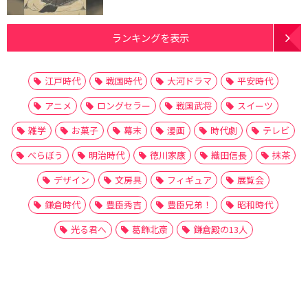
ランキングを表示
江戸時代
戦国時代
大河ドラマ
平安時代
アニメ
ロングセラー
戦国武将
スイーツ
雑学
お菓子
幕末
漫画
時代劇
テレビ
べらぼう
明治時代
徳川家康
織田信長
抹茶
デザイン
文房具
フィギュア
展覧会
鎌倉時代
豊臣秀吉
豊臣兄弟！
昭和時代
光る君へ
葛飾北斎
鎌倉殿の13人