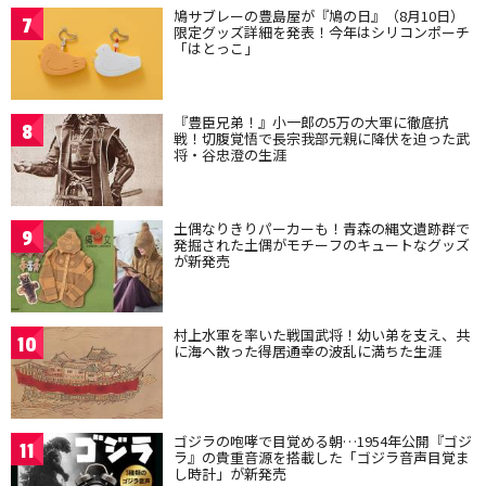
鳩サブレーの豊島屋が『鳩の日』（8月10日）
7
限定グッズ詳細を発表！今年はシリコンポーチ
「はとっこ」
『豊臣兄弟！』小一郎の5万の大軍に徹底抗
8
戦！切腹覚悟で長宗我部元親に降伏を迫った武
将・谷忠澄の生涯
土偶なりきりパーカーも！青森の縄文遺跡群で
9
発掘された土偶がモチーフのキュートなグッズ
が新発売
村上水軍を率いた戦国武将！幼い弟を支え、共
10
に海へ散った得居通幸の波乱に満ちた生涯
ゴジラの咆哮で目覚める朝…1954年公開『ゴジ
11
ラ』の貴重音源を搭載した「ゴジラ音声目覚ま
し時計」が新発売