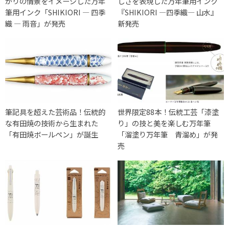
がりの情景をイメージした万年
しさを表現した万年筆用インク
筆用インク「SHIKIORI ― 四季
『SHIKIORI ―四季織― 山水』
織 ― 雨音」が発売
新発売
筆記具を超えた芸術品！伝統的
世界限定88本！伝統工芸「漆塗
な有田焼の技術から生まれた
り」の技と美を楽しむ万年筆
「有田焼ボールペン」が誕生
「溜塗り万年筆 青溜め」が発
売