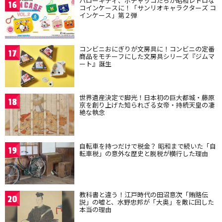
ハローキティ、ポチャッコたちが昭和レトロな
16
コインケースに！「サンリオキャラクターズ コ
インケース」第２弾
コンビニおにぎりが文房具に！コンビニの定番
17
商品をモチーフにした文房具シリーズ『ジムマ
ート』誕生
世界遺産決定で脚光！日本初の巨大都城・藤原
18
京を創り上げた知られざる女帝・持統天皇の凄
絶な執念
自転車を持つだけで税金？ 昭和まで続いた「自
19
転車税」の意外な歴史と脱税が横行した理由
教科書と違う！江戸時代の田沼意次「賄賂伝
20
説」の嘘と、水野忠邦が「大奥」を敵に回した
本当の理由