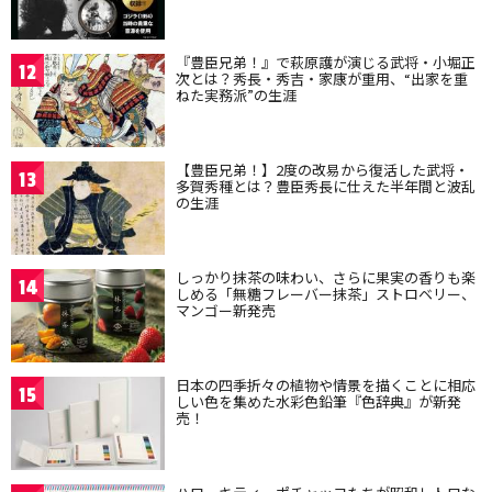
『豊臣兄弟！』で萩原護が演じる武将・小堀正
12
次とは？秀長・秀吉・家康が重用、“出家を重
ねた実務派”の生涯
【豊臣兄弟！】2度の改易から復活した武将・
13
多賀秀種とは？豊臣秀長に仕えた半年間と波乱
の生涯
しっかり抹茶の味わい、さらに果実の香りも楽
14
しめる「無糖フレーバー抹茶」ストロベリー、
マンゴー新発売
日本の四季折々の植物や情景を描くことに相応
15
しい色を集めた水彩色鉛筆『色辞典』が新発
売！