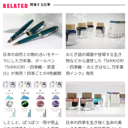
関連する記事
RELATED
日本の自然との触れ合いをテー
おとぎ話の場面や登場する生き
マにした万年筆、ボールペン
物などから連想した『SHIKIORI
『SHIKIORI ―四季織― 草遊
―四季織― おとぎばなし 万年筆
び』が発売！四季ごとの4色展開
用インク』発売
しとしと、ぽつぽつ…雨や雨上
日本の四季を生き抜く生命の美