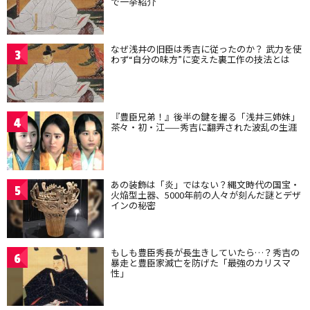
で一挙紹介
なぜ浅井の旧臣は秀吉に従ったのか？ 武力を使
3
わず“自分の味方”に変えた裏工作の技法とは
『豊臣兄弟！』後半の鍵を握る「浅井三姉妹」
4
茶々・初・江——秀吉に翻弄された波乱の生涯
あの装飾は「炎」ではない？縄文時代の国宝・
5
火焔型土器、5000年前の人々が刻んだ謎とデザ
インの秘密
もしも豊臣秀長が長生きしていたら…？秀吉の
6
暴走と豊臣家滅亡を防げた「最強のカリスマ
性」