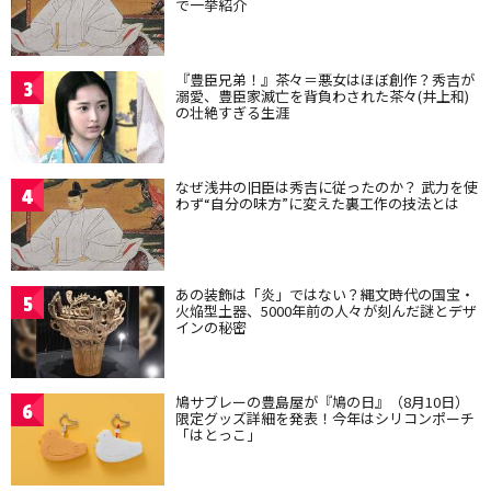
で一挙紹介
『豊臣兄弟！』茶々＝悪女はほぼ創作？秀吉が
3
溺愛、豊臣家滅亡を背負わされた茶々(井上和)
の壮絶すぎる生涯
なぜ浅井の旧臣は秀吉に従ったのか？ 武力を使
4
わず“自分の味方”に変えた裏工作の技法とは
あの装飾は「炎」ではない？縄文時代の国宝・
5
火焔型土器、5000年前の人々が刻んだ謎とデザ
インの秘密
鳩サブレーの豊島屋が『鳩の日』（8月10日）
6
限定グッズ詳細を発表！今年はシリコンポーチ
「はとっこ」