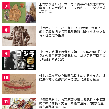
土偶なりきりパーカーも！青森の縄文遺跡群で
7
発掘された土偶がモチーフのキュートなグッズ
が新発売
『豊臣兄弟！』小一郎の5万の大軍に徹底抗
8
戦！切腹覚悟で長宗我部元親に降伏を迫った武
将・谷忠澄の生涯
ゴジラの咆哮で目覚める朝…1954年公開『ゴジ
9
ラ』の貴重音源を搭載した「ゴジラ音声目覚ま
し時計」が新発売
村上水軍を率いた戦国武将！幼い弟を支え、共
10
に海へ散った得居通幸の波乱に満ちた生涯
『豊臣兄弟！』で萩原護が演じる武将・小堀正
11
次とは？秀長・秀吉・家康が重用、“出家を重
ねた実務派”の生涯