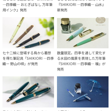
―四季織― おとぎばなし 万年筆
『SHIKIORI ―四季織― 山水』
用インク』発売
新発売
七十二候に登場する鳥から着想
数量限定。四季を通して変化す
を得た筆記具「SHIKIORI ―四季
る水田の風景を表現した万年筆
織ー 野山の唄」が発売
『SHIKIORI ―四季織― 穣』が
発売