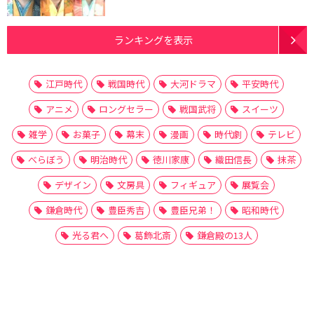
ランキングを表示
江戸時代
戦国時代
大河ドラマ
平安時代
アニメ
ロングセラー
戦国武将
スイーツ
雑学
お菓子
幕末
漫画
時代劇
テレビ
べらぼう
明治時代
徳川家康
織田信長
抹茶
デザイン
文房具
フィギュア
展覧会
鎌倉時代
豊臣秀吉
豊臣兄弟！
昭和時代
光る君へ
葛飾北斎
鎌倉殿の13人