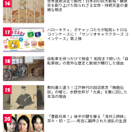
世界遺産決定で脚光！日本初の巨大都城・藤原
16
京を創り上げた知られざる女帝・持統天皇の凄
絶な執念
ハローキティ、ポチャッコたちが昭和レトロな
17
コインケースに！「サンリオキャラクターズ コ
インケース」第２弾
自転車を持つだけで税金？ 昭和まで続いた「自
18
転車税」の意外な歴史と脱税が横行した理由
教科書と違う！江戸時代の田沼意次「賄賂伝
19
説」の嘘と、水野忠邦が「大奥」を敵に回した
本当の理由
『豊臣兄弟！』後半の鍵を握る「浅井三姉妹」
20
茶々・初・江——秀吉に翻弄された波乱の生涯