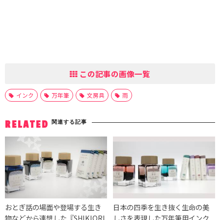
この記事の画像一覧
インク
万年筆
文房具
雨
関連する記事
RELATED
おとぎ話の場面や登場する生き
日本の四季を生き抜く生命の美
物などから連想した『SHIKIORI
しさを表現した万年筆用インク