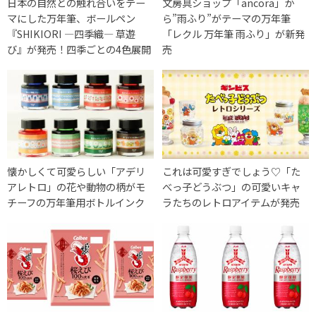
日本の自然との触れ合いをテー
文房具ショップ「ancora」か
マにした万年筆、ボールペン
ら”雨ふり”がテーマの万年筆
『SHIKIORI ―四季織― 草遊
「レクル 万年筆 雨ふり」が新発
び』が発売！四季ごとの4色展開
売
懐かしくて可愛らしい「アデリ
これは可愛すぎでしょう♡「た
アレトロ」の花や動物の柄がモ
べっ子どうぶつ」の可愛いキャ
チーフの万年筆用ボトルインク
ラたちのレトロアイテムが発売