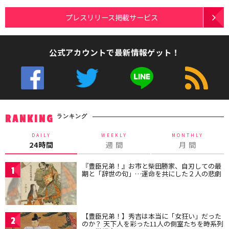
プレスリリース掲載サービス
公式アカウントで最新情報ゲット！
ランキング
RANKING
DAILY
WEEKLY
MONTHLY
24時間
週 間
月 間
『豊臣兄弟！』お市と柴田勝家、自刃しての最
1
期と「辞世の句」…運命を共にした２人の悲劇
【豊臣兄弟！】秀吉は本当に「女狂い」だった
2
のか？ 天下人を彩った11人の側室たちを時系列