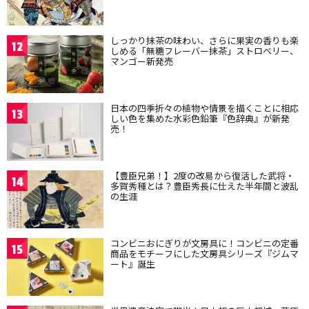
しっかり抹茶の味わい、さらに果実の香りも楽
12
しめる「無糖フレーバー抹茶」ストロベリー、
マンゴー新発売
日本の四季折々の植物や情景を描くことに相応
13
しい色を集めた水彩色鉛筆『色辞典』が新発
売！
【豊臣兄弟！】2度の改易から復活した武将・
14
多賀秀種とは？豊臣秀長に仕えた半年間と波乱
の生涯
コンビニおにぎりが文房具に！コンビニの定番
15
商品をモチーフにした文房具シリーズ『ジムマ
ート』誕生