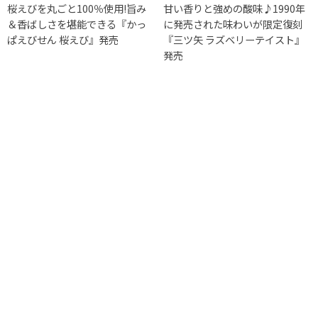
桜えびを丸ごと100％使用!旨み
甘い香りと強めの酸味♪1990年
＆香ばしさを堪能できる『かっ
に発売された味わいが限定復刻
ぱえびせん 桜えび』発売
『三ツ矢 ラズベリーテイスト』
発売