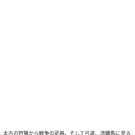
太古の狩猟から戦争の武器、そして弓道、流鏑馬に至る