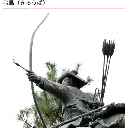
弓馬（きゅうば）