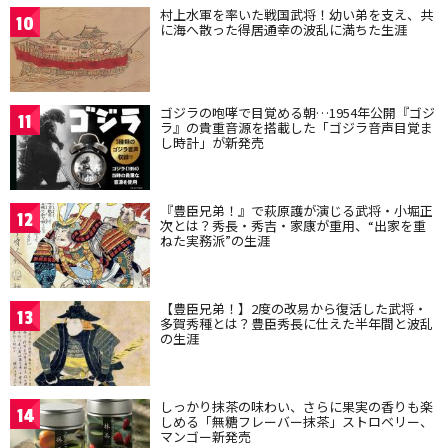
村上水軍を率いた戦国武将！幼い弟を支え、共
10
に海へ散った得居通幸の波乱に満ちた生涯
ゴジラの咆哮で目覚める朝…1954年公開『ゴジ
11
ラ』の貴重音源を搭載した「ゴジラ音声目覚ま
し時計」が新発売
『豊臣兄弟！』で萩原護が演じる武将・小堀正
12
次とは？秀長・秀吉・家康が重用、“出家を重
ねた実務派”の生涯
【豊臣兄弟！】2度の改易から復活した武将・
13
多賀秀種とは？豊臣秀長に仕えた半年間と波乱
の生涯
しっかり抹茶の味わい、さらに果実の香りも楽
14
しめる「無糖フレーバー抹茶」ストロベリー、
マンゴー新発売