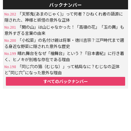
バックナンバー
「天邪鬼(あまのじゃく)」って何者？ひねくれ者の語源に
No.202
隠された、神様と妖怪の意外な正体
「関の山」は山じゃなかった！「高嶺の花」「玉の輿」も
No.201
意外すぎる言葉の由来
「小松菜」の名付け親は将軍・徳川吉宗？江戸時代まで遡
No.200
る身近な野菜に隠された意外な歴史
晴れ舞台をなぜ「檜舞台」という？『日本書紀』に行き着
No.199
く、ヒノキが別格な存在である理由
「同じ穴の狢（むじな）」って結局なに？むじなの正体
No.198
と“同じ穴”になった意外な理由
すべてのバックナンバー