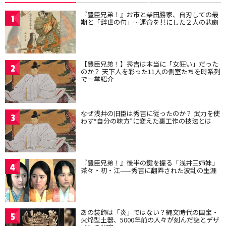
『豊臣兄弟！』お市と柴田勝家、自刃しての最
1
期と「辞世の句」…運命を共にした２人の悲劇
【豊臣兄弟！】秀吉は本当に「女狂い」だった
2
のか？ 天下人を彩った11人の側室たちを時系列
で一挙紹介
なぜ浅井の旧臣は秀吉に従ったのか？ 武力を使
3
わず“自分の味方”に変えた裏工作の技法とは
『豊臣兄弟！』後半の鍵を握る「浅井三姉妹」
4
茶々・初・江——秀吉に翻弄された波乱の生涯
あの装飾は「炎」ではない？縄文時代の国宝・
5
火焔型土器、5000年前の人々が刻んだ謎とデザ