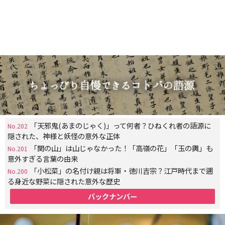
「天邪鬼(あまのじゃく)」って何者？ひねくれ者の語源に
No.202
隠された、神様と妖怪の意外な正体
「関の山」は山じゃなかった！「高嶺の花」「玉の輿」も
No.201
意外すぎる言葉の由来
「小松菜」の名付け親は将軍・徳川吉宗？江戸時代まで遡
No.200
る身近な野菜に隠された意外な歴史
バックナンバー