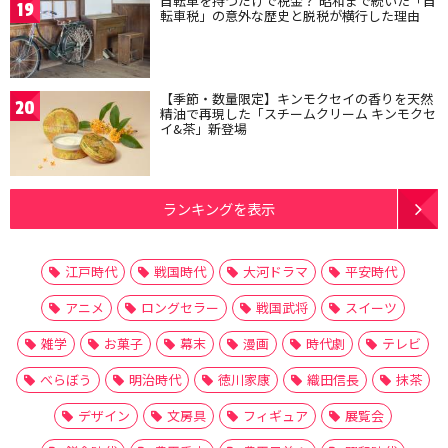
自転車を持つだけで税金？ 昭和まで続いた「自
19
転車税」の意外な歴史と脱税が横行した理由
【季節・数量限定】キンモクセイの香りを天然
20
精油で再現した「スチームクリーム キンモクセ
イ&茶」新登場
ランキングを表示
江戸時代
戦国時代
大河ドラマ
平安時代
アニメ
ロングセラー
戦国武将
スイーツ
雑学
お菓子
幕末
漫画
時代劇
テレビ
べらぼう
明治時代
徳川家康
織田信長
抹茶
デザイン
文房具
フィギュア
展覧会