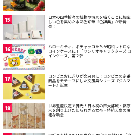
日本の四季折々の植物や情景を描くことに相応
15
しい色を集めた水彩色鉛筆『色辞典』が新発
売！
ハローキティ、ポチャッコたちが昭和レトロな
16
コインケースに！「サンリオキャラクターズ コ
インケース」第２弾
コンビニおにぎりが文房具に！コンビニの定番
17
商品をモチーフにした文房具シリーズ『ジムマ
ート』誕生
世界遺産決定で脚光！日本初の巨大都城・藤原
18
京を創り上げた知られざる女帝・持統天皇の凄
絶な執念