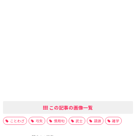
この記事の画像一覧
ことわざ
弓矢
慣用句
武士
語源
雑学