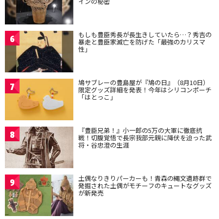
インの秘密
もしも豊臣秀長が長生きしていたら…？秀吉の
6
暴走と豊臣家滅亡を防げた「最強のカリスマ
性」
鳩サブレーの豊島屋が『鳩の日』（8月10日）
7
限定グッズ詳細を発表！今年はシリコンポーチ
「はとっこ」
『豊臣兄弟！』小一郎の5万の大軍に徹底抗
8
戦！切腹覚悟で長宗我部元親に降伏を迫った武
将・谷忠澄の生涯
土偶なりきりパーカーも！青森の縄文遺跡群で
9
発掘された土偶がモチーフのキュートなグッズ
が新発売