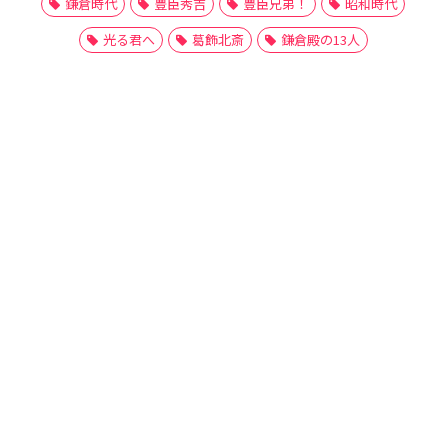
鎌倉時代
豊臣秀吉
豊臣兄弟！
昭和時代
光る君へ
葛飾北斎
鎌倉殿の13人