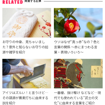
関連する記事
RELATED
お守りの中身、見ちゃいまし
ウソはなぜ“真っ赤”なの？色と
た？意外と知らないお守りの起
言葉の関係 ～赤にまつわる言
源や雑学を紹介
葉・表現いろいろ～
アイツはズルい！と言うけど…
一番槍、抜け駆け などなど…現
その語源が蕎麦打ちに由来する
代でも使われている”武士の文
説を紹介
化”に由来する言葉をご紹介