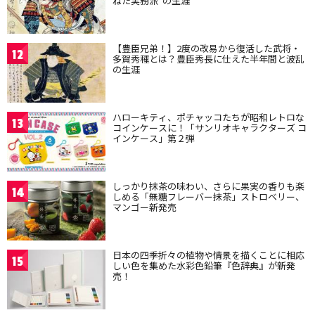
ねた実務派”の生涯
【豊臣兄弟！】2度の改易から復活した武将・
12
多賀秀種とは？豊臣秀長に仕えた半年間と波乱
の生涯
ハローキティ、ポチャッコたちが昭和レトロな
13
コインケースに！「サンリオキャラクターズ コ
インケース」第２弾
しっかり抹茶の味わい、さらに果実の香りも楽
14
しめる「無糖フレーバー抹茶」ストロベリー、
マンゴー新発売
日本の四季折々の植物や情景を描くことに相応
15
しい色を集めた水彩色鉛筆『色辞典』が新発
売！