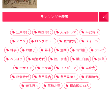
ランキングを表示
江戸時代
戦国時代
大河ドラマ
平安時代
アニメ
ロングセラー
戦国武将
スイーツ
雑学
お菓子
幕末
漫画
時代劇
テレビ
べらぼう
明治時代
徳川家康
織田信長
抹茶
デザイン
文房具
フィギュア
展覧会
鎌倉時代
豊臣秀吉
豊臣兄弟！
昭和時代
光る君へ
葛飾北斎
鎌倉殿の13人