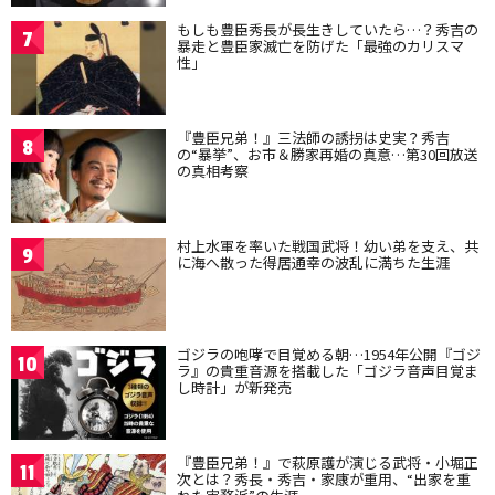
もしも豊臣秀長が長生きしていたら…？秀吉の
7
暴走と豊臣家滅亡を防げた「最強のカリスマ
性」
『豊臣兄弟！』三法師の誘拐は史実？秀吉
8
の“暴挙”、お市＆勝家再婚の真意…第30回放送
の真相考察
村上水軍を率いた戦国武将！幼い弟を支え、共
9
に海へ散った得居通幸の波乱に満ちた生涯
ゴジラの咆哮で目覚める朝…1954年公開『ゴジ
10
ラ』の貴重音源を搭載した「ゴジラ音声目覚ま
し時計」が新発売
『豊臣兄弟！』で萩原護が演じる武将・小堀正
11
次とは？秀長・秀吉・家康が重用、“出家を重