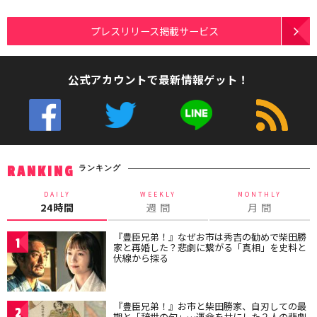
プレスリリース掲載サービス
公式アカウントで最新情報ゲット！
ランキング
RANKING
DAILY
WEEKLY
MONTHLY
24時間
週 間
月 間
『豊臣兄弟！』なぜお市は秀吉の勧めで柴田勝
1
家と再婚した？悲劇に繋がる「真相」を史料と
伏線から探る
『豊臣兄弟！』お市と柴田勝家、自刃しての最
2
期と「辞世の句」…運命を共にした２人の悲劇