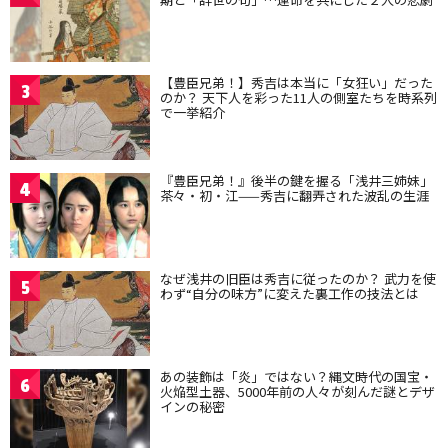
【豊臣兄弟！】秀吉は本当に「女狂い」だった
3
のか？ 天下人を彩った11人の側室たちを時系列
で一挙紹介
『豊臣兄弟！』後半の鍵を握る「浅井三姉妹」
4
茶々・初・江——秀吉に翻弄された波乱の生涯
なぜ浅井の旧臣は秀吉に従ったのか？ 武力を使
5
わず“自分の味方”に変えた裏工作の技法とは
あの装飾は「炎」ではない？縄文時代の国宝・
6
火焔型土器、5000年前の人々が刻んだ謎とデザ
インの秘密