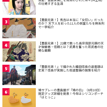
の壮絶すぎる生涯
【豊臣兄弟！】秀吉は本当に「女狂い」だった
3
のか？ 天下人を彩った11人の側室たちを時系列
で一挙紹介
【豊臣兄弟！】22歳で散った長宗我部元親の天
4
才後継者・信親とは？武勇を奮った若武者の壮
絶な最期
『豊臣兄弟！』で描かれた織田信長の道普請は
5
史実？信長が実施した街道整備の施策を紹介
鳩サブレーの豊島屋が『鳩の日』（8月10日）
6
限定グッズ詳細を発表！今年はシリコンポーチ
「はとっこ」