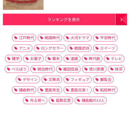
ランキングを表示
江戸時代
戦国時代
大河ドラマ
平安時代
アニメ
ロングセラー
戦国武将
スイーツ
雑学
お菓子
幕末
漫画
時代劇
テレビ
べらぼう
明治時代
織田信長
徳川家康
抹茶
デザイン
文房具
フィギュア
展覧会
鎌倉時代
豊臣秀吉
豊臣兄弟！
昭和時代
光る君へ
葛飾北斎
鎌倉殿の13人