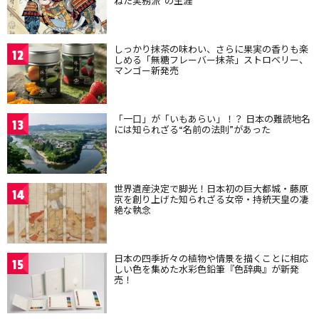
ねた実務派”の生涯
しっかり抹茶の味わい、さらに果実の香りも楽
12
しめる「無糖フレーバー抹茶」ストロベリー、
マンゴー新発売
「一口」が「いもあらい」！？ 日本の難読地名
13
には知られざる“名前の法則”があった
世界遺産決定で脚光！日本初の巨大都城・藤原
14
京を創り上げた知られざる女帝・持統天皇の凄
絶な執念
日本の四季折々の植物や情景を描くことに相応
15
しい色を集めた水彩色鉛筆『色辞典』が新発
売！