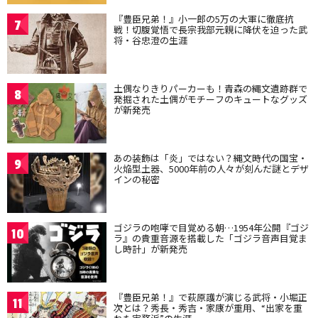
『豊臣兄弟！』小一郎の5万の大軍に徹底抗
7
戦！切腹覚悟で長宗我部元親に降伏を迫った武
将・谷忠澄の生涯
土偶なりきりパーカーも！青森の縄文遺跡群で
8
発掘された土偶がモチーフのキュートなグッズ
が新発売
あの装飾は「炎」ではない？縄文時代の国宝・
9
火焔型土器、5000年前の人々が刻んだ謎とデザ
インの秘密
ゴジラの咆哮で目覚める朝…1954年公開『ゴジ
10
ラ』の貴重音源を搭載した「ゴジラ音声目覚ま
し時計」が新発売
『豊臣兄弟！』で萩原護が演じる武将・小堀正
11
次とは？秀長・秀吉・家康が重用、“出家を重