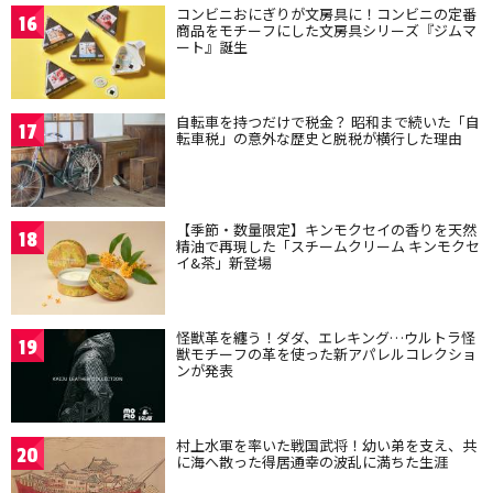
コンビニおにぎりが文房具に！コンビニの定番
16
商品をモチーフにした文房具シリーズ『ジムマ
ート』誕生
自転車を持つだけで税金？ 昭和まで続いた「自
17
転車税」の意外な歴史と脱税が横行した理由
【季節・数量限定】キンモクセイの香りを天然
18
精油で再現した「スチームクリーム キンモクセ
イ&茶」新登場
怪獣革を纏う！ダダ、エレキング…ウルトラ怪
19
獣モチーフの革を使った新アパレルコレクショ
ンが発表
村上水軍を率いた戦国武将！幼い弟を支え、共
20
に海へ散った得居通幸の波乱に満ちた生涯