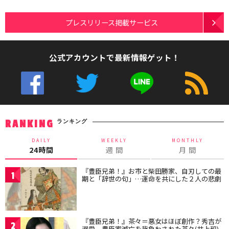
プレスリリース掲載サービス
公式アカウントで最新情報ゲット！
ランキング
RANKING
DAILY
WEEKLY
MONTHLY
24時間
週 間
月 間
『豊臣兄弟！』お市と柴田勝家、自刃しての最
1
期と「辞世の句」…運命を共にした２人の悲劇
『豊臣兄弟！』茶々＝悪女はほぼ創作？秀吉が
2
溺愛、豊臣家滅亡を背負わされた茶々(井上和)