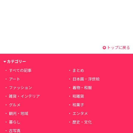
トップに戻る
カテゴリー
すべての記事
まとめ
アート
日本画・浮世絵
ファッション
着物・和服
雑貨・インテリア
和雑貨
グルメ
和菓子
観光・地域
エンタメ
暮らし
歴史・文化
古写真