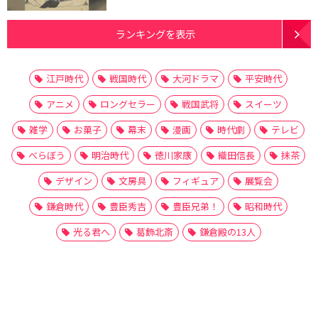
ランキングを表示
江戸時代
戦国時代
大河ドラマ
平安時代
アニメ
ロングセラー
戦国武将
スイーツ
雑学
お菓子
幕末
漫画
時代劇
テレビ
べらぼう
明治時代
徳川家康
織田信長
抹茶
デザイン
文房具
フィギュア
展覧会
鎌倉時代
豊臣秀吉
豊臣兄弟！
昭和時代
光る君へ
葛飾北斎
鎌倉殿の13人