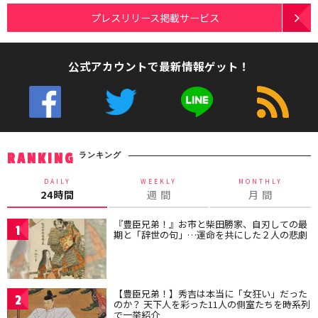
プレスリリース掲載サービス
公式アカウントで最新情報ゲット！
ランキング
RANKING
DAILY
WEEKLY
MONTHLY
24時間
週 間
月 間
『豊臣兄弟！』お市と柴田勝家、自刃しての最
1
期と「辞世の句」…運命を共にした２人の悲劇
【豊臣兄弟！】秀吉は本当に「女狂い」だった
2
のか？ 天下人を彩った11人の側室たちを時系列
で一挙紹介