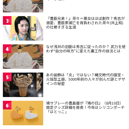
『豊臣兄弟！』茶々＝悪女はほぼ創作？秀吉が
3
溺愛、豊臣家滅亡を背負わされた茶々(井上和)
の壮絶すぎる生涯
なぜ浅井の旧臣は秀吉に従ったのか？ 武力を使
4
わず“自分の味方”に変えた裏工作の技法とは
あの装飾は「炎」ではない？縄文時代の国宝・
5
火焔型土器、5000年前の人々が刻んだ謎とデザ
インの秘密
鳩サブレーの豊島屋が『鳩の日』（8月10日）
6
限定グッズ詳細を発表！今年はシリコンポーチ
「はとっこ」