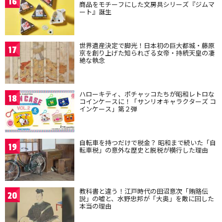
16
商品をモチーフにした文房具シリーズ『ジムマ
ート』誕生
世界遺産決定で脚光！日本初の巨大都城・藤原
17
京を創り上げた知られざる女帝・持統天皇の凄
絶な執念
ハローキティ、ポチャッコたちが昭和レトロな
18
コインケースに！「サンリオキャラクターズ コ
インケース」第２弾
自転車を持つだけで税金？ 昭和まで続いた「自
19
転車税」の意外な歴史と脱税が横行した理由
教科書と違う！江戸時代の田沼意次「賄賂伝
20
説」の嘘と、水野忠邦が「大奥」を敵に回した
本当の理由