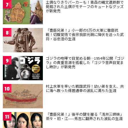
土偶なりきりパーカーも！青森の縄文遺跡群で
7
発掘された土偶がモチーフのキュートなグッズ
が新発売
『豊臣兄弟！』小一郎の5万の大軍に徹底抗
8
戦！切腹覚悟で長宗我部元親に降伏を迫った武
将・谷忠澄の生涯
ゴジラの咆哮で目覚める朝…1954年公開『ゴジ
9
ラ』の貴重音源を搭載した「ゴジラ音声目覚ま
し時計」が新発売
村上水軍を率いた戦国武将！幼い弟を支え、共
10
に海へ散った得居通幸の波乱に満ちた生涯
『豊臣兄弟！』後半の鍵を握る「浅井三姉妹」
11
茶々・初・江——秀吉に翻弄された波乱の生涯