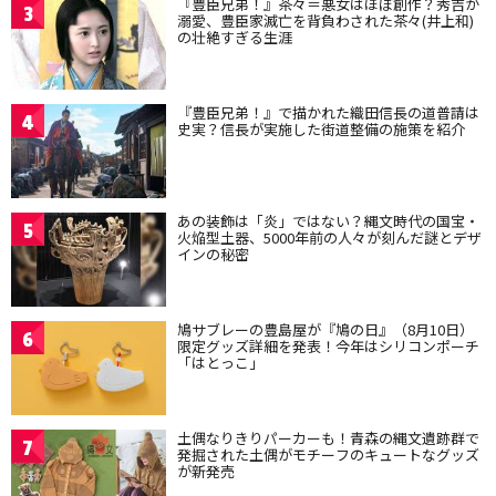
『豊臣兄弟！』茶々＝悪女はほぼ創作？秀吉が
3
溺愛、豊臣家滅亡を背負わされた茶々(井上和)
の壮絶すぎる生涯
『豊臣兄弟！』で描かれた織田信長の道普請は
4
史実？信長が実施した街道整備の施策を紹介
あの装飾は「炎」ではない？縄文時代の国宝・
5
火焔型土器、5000年前の人々が刻んだ謎とデザ
インの秘密
鳩サブレーの豊島屋が『鳩の日』（8月10日）
6
限定グッズ詳細を発表！今年はシリコンポーチ
「はとっこ」
土偶なりきりパーカーも！青森の縄文遺跡群で
7
発掘された土偶がモチーフのキュートなグッズ
が新発売