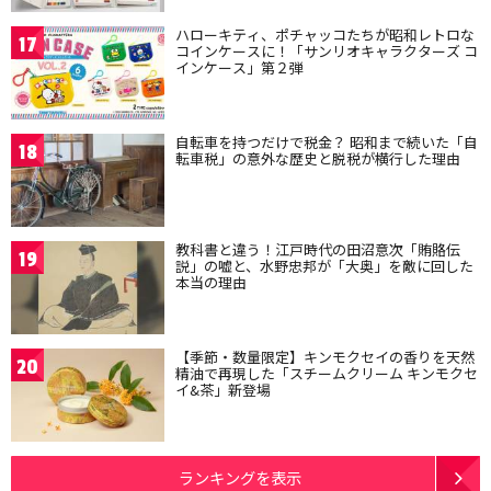
ハローキティ、ポチャッコたちが昭和レトロな
17
コインケースに！「サンリオキャラクターズ コ
インケース」第２弾
自転車を持つだけで税金？ 昭和まで続いた「自
18
転車税」の意外な歴史と脱税が横行した理由
教科書と違う！江戸時代の田沼意次「賄賂伝
19
説」の嘘と、水野忠邦が「大奥」を敵に回した
本当の理由
【季節・数量限定】キンモクセイの香りを天然
20
精油で再現した「スチームクリーム キンモクセ
イ&茶」新登場
ランキングを表示