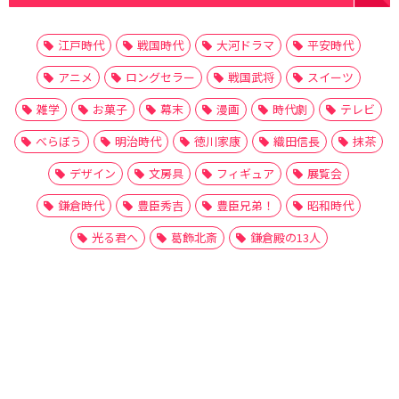
江戸時代
戦国時代
大河ドラマ
平安時代
アニメ
ロングセラー
戦国武将
スイーツ
雑学
お菓子
幕末
漫画
時代劇
テレビ
べらぼう
明治時代
徳川家康
織田信長
抹茶
デザイン
文房具
フィギュア
展覧会
鎌倉時代
豊臣秀吉
豊臣兄弟！
昭和時代
光る君へ
葛飾北斎
鎌倉殿の13人