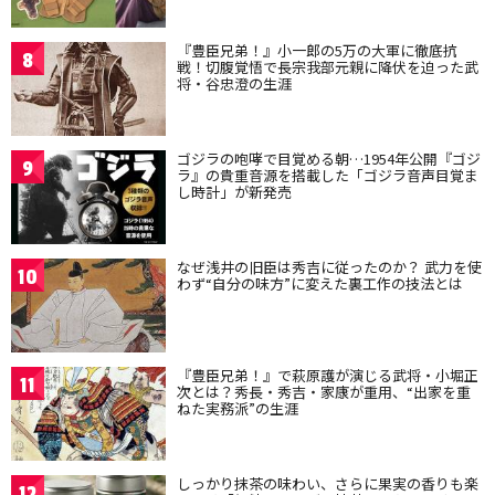
『豊臣兄弟！』小一郎の5万の大軍に徹底抗
8
戦！切腹覚悟で長宗我部元親に降伏を迫った武
将・谷忠澄の生涯
ゴジラの咆哮で目覚める朝…1954年公開『ゴジ
9
ラ』の貴重音源を搭載した「ゴジラ音声目覚ま
し時計」が新発売
なぜ浅井の旧臣は秀吉に従ったのか？ 武力を使
10
わず“自分の味方”に変えた裏工作の技法とは
『豊臣兄弟！』で萩原護が演じる武将・小堀正
11
次とは？秀長・秀吉・家康が重用、“出家を重
ねた実務派”の生涯
しっかり抹茶の味わい、さらに果実の香りも楽
12