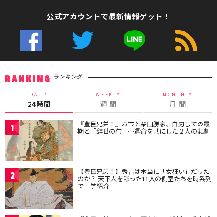
公式アカウントで最新情報ゲット！
ランキング
RANKING
DAILY
WEEKLY
MONTHLY
24時間
週 間
月 間
『豊臣兄弟！』お市と柴田勝家、自刃しての最
1
期と「辞世の句」…運命を共にした２人の悲劇
【豊臣兄弟！】秀吉は本当に「女狂い」だった
2
のか？ 天下人を彩った11人の側室たちを時系列
で一挙紹介