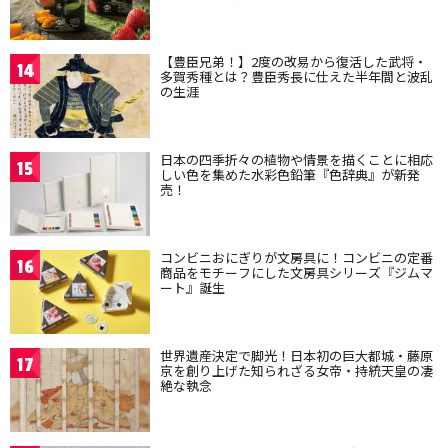
【豊臣兄弟！】2度の改易から復活した武将・
14
多賀秀種とは？豊臣秀長に仕えた半年間と波乱
の生涯
日本の四季折々の植物や情景を描くことに相応
15
しい色を集めた水彩色鉛筆『色辞典』が新発
売！
コンビニおにぎりが文房具に！コンビニの定番
16
商品をモチーフにした文房具シリーズ『ジムマ
ート』誕生
世界遺産決定で脚光！日本初の巨大都城・藤原
17
京を創り上げた知られざる女帝・持統天皇の凄
絶な執念