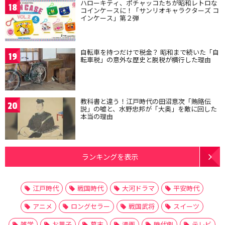
ハローキティ、ポチャッコたちが昭和レトロな
18
コインケースに！「サンリオキャラクターズ コ
インケース」第２弾
自転車を持つだけで税金？ 昭和まで続いた「自
19
転車税」の意外な歴史と脱税が横行した理由
教科書と違う！江戸時代の田沼意次「賄賂伝
20
説」の嘘と、水野忠邦が「大奥」を敵に回した
本当の理由
ランキングを表示
江戸時代
戦国時代
大河ドラマ
平安時代
アニメ
ロングセラー
戦国武将
スイーツ
雑学
お菓子
幕末
漫画
時代劇
テレビ