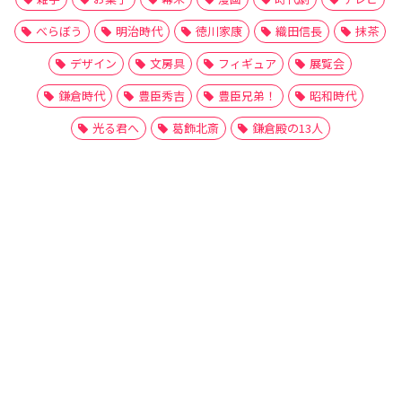
べらぼう
明治時代
徳川家康
織田信長
抹茶
デザイン
文房具
フィギュア
展覧会
鎌倉時代
豊臣秀吉
豊臣兄弟！
昭和時代
光る君へ
葛飾北斎
鎌倉殿の13人