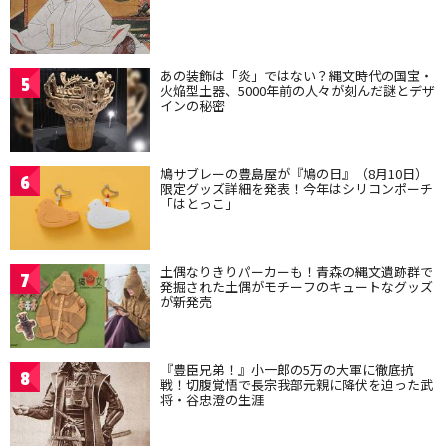
あの装飾は「炎」ではない？縄文時代の国宝・
5
火焔型土器、5000年前の人々が刻んだ謎とデザ
インの秘密
鳩サブレーの豊島屋が『鳩の日』（8月10日）
6
限定グッズ詳細を発表！今年はシリコンポーチ
「はとっこ」
土偶なりきりパーカーも！青森の縄文遺跡群で
7
発掘された土偶がモチーフのキュートなグッズ
が新発売
『豊臣兄弟！』小一郎の5万の大軍に徹底抗
8
戦！切腹覚悟で長宗我部元親に降伏を迫った武
将・谷忠澄の生涯