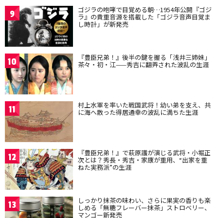
ゴジラの咆哮で目覚める朝…1954年公開『ゴジ
9
ラ』の貴重音源を搭載した「ゴジラ音声目覚ま
し時計」が新発売
『豊臣兄弟！』後半の鍵を握る「浅井三姉妹」
10
茶々・初・江——秀吉に翻弄された波乱の生涯
村上水軍を率いた戦国武将！幼い弟を支え、共
11
に海へ散った得居通幸の波乱に満ちた生涯
『豊臣兄弟！』で萩原護が演じる武将・小堀正
12
次とは？秀長・秀吉・家康が重用、“出家を重
ねた実務派”の生涯
しっかり抹茶の味わい、さらに果実の香りも楽
13
しめる「無糖フレーバー抹茶」ストロベリー、
マンゴー新発売