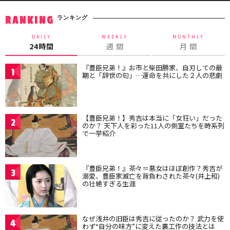
ランキング
RANKING
DAILY
WEEKLY
MONTHLY
24時間
週 間
月 間
『豊臣兄弟！』お市と柴田勝家、自刃しての最
1
期と「辞世の句」…運命を共にした２人の悲劇
【豊臣兄弟！】秀吉は本当に「女狂い」だった
2
のか？ 天下人を彩った11人の側室たちを時系列
で一挙紹介
『豊臣兄弟！』茶々＝悪女はほぼ創作？秀吉が
3
溺愛、豊臣家滅亡を背負わされた茶々(井上和)
の壮絶すぎる生涯
なぜ浅井の旧臣は秀吉に従ったのか？ 武力を使
4
わず“自分の味方”に変えた裏工作の技法とは