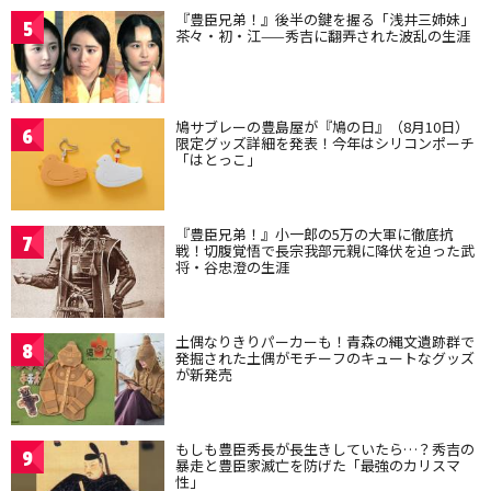
『豊臣兄弟！』後半の鍵を握る「浅井三姉妹」
5
茶々・初・江——秀吉に翻弄された波乱の生涯
鳩サブレーの豊島屋が『鳩の日』（8月10日）
6
限定グッズ詳細を発表！今年はシリコンポーチ
「はとっこ」
『豊臣兄弟！』小一郎の5万の大軍に徹底抗
7
戦！切腹覚悟で長宗我部元親に降伏を迫った武
将・谷忠澄の生涯
土偶なりきりパーカーも！青森の縄文遺跡群で
8
発掘された土偶がモチーフのキュートなグッズ
が新発売
もしも豊臣秀長が長生きしていたら…？秀吉の
9
暴走と豊臣家滅亡を防げた「最強のカリスマ
性」