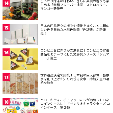
しっかり抹茶の味わい、さらに果実の香りも楽
14
しめる「無糖フレーバー抹茶」ストロベリー、
マンゴー新発売
日本の四季折々の植物や情景を描くことに相応
15
しい色を集めた水彩色鉛筆『色辞典』が新発
売！
コンビニおにぎりが文房具に！コンビニの定番
16
商品をモチーフにした文房具シリーズ『ジムマ
ート』誕生
世界遺産決定で脚光！日本初の巨大都城・藤原
17
京を創り上げた知られざる女帝・持統天皇の凄
絶な執念
ハローキティ、ポチャッコたちが昭和レトロな
18
コインケースに！「サンリオキャラクターズ コ
インケース」第２弾