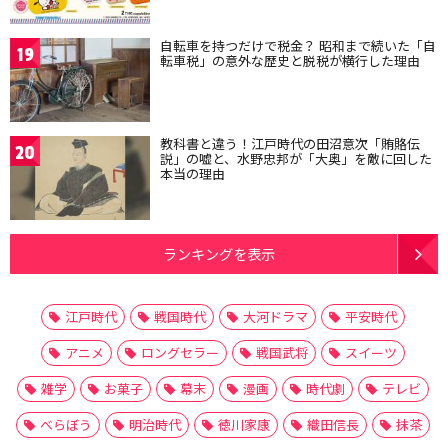
自転車を持つだけで税金？ 昭和まで続いた「自
19
転車税」の意外な歴史と脱税が横行した理由
教科書と違う！江戸時代の田沼意次「賄賂伝
20
説」の嘘と、水野忠邦が「大奥」を敵に回した
本当の理由
ランキングを表示
江戸時代
戦国時代
大河ドラマ
平安時代
アニメ
ロングセラー
戦国武将
スイーツ
雑学
お菓子
幕末
漫画
時代劇
テレビ
べらぼう
明治時代
徳川家康
織田信長
抹茶