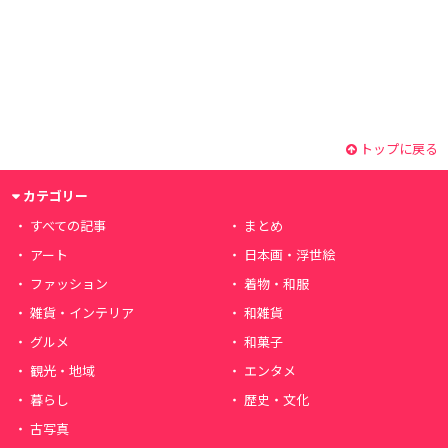
トップに戻る
カテゴリー
すべての記事
まとめ
アート
日本画・浮世絵
ファッション
着物・和服
雑貨・インテリア
和雑貨
グルメ
和菓子
観光・地域
エンタメ
暮らし
歴史・文化
古写真