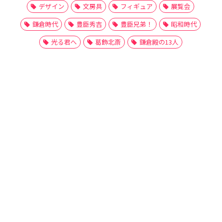
デザイン
文房具
フィギュア
展覧会
鎌倉時代
豊臣秀吉
豊臣兄弟！
昭和時代
光る君へ
葛飾北斎
鎌倉殿の13人