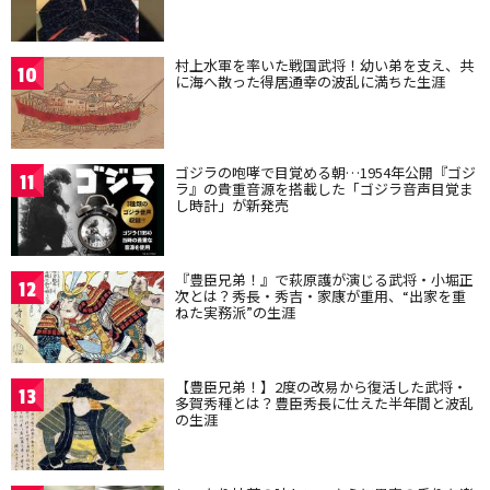
村上水軍を率いた戦国武将！幼い弟を支え、共
10
に海へ散った得居通幸の波乱に満ちた生涯
ゴジラの咆哮で目覚める朝…1954年公開『ゴジ
11
ラ』の貴重音源を搭載した「ゴジラ音声目覚ま
し時計」が新発売
『豊臣兄弟！』で萩原護が演じる武将・小堀正
12
次とは？秀長・秀吉・家康が重用、“出家を重
ねた実務派”の生涯
【豊臣兄弟！】2度の改易から復活した武将・
13
多賀秀種とは？豊臣秀長に仕えた半年間と波乱
の生涯