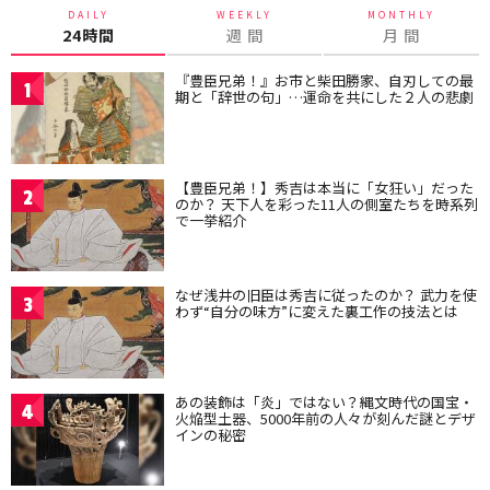
DAILY
WEEKLY
MONTHLY
24時間
週 間
月 間
『豊臣兄弟！』お市と柴田勝家、自刃しての最
1
期と「辞世の句」…運命を共にした２人の悲劇
【豊臣兄弟！】秀吉は本当に「女狂い」だった
2
のか？ 天下人を彩った11人の側室たちを時系列
で一挙紹介
なぜ浅井の旧臣は秀吉に従ったのか？ 武力を使
3
わず“自分の味方”に変えた裏工作の技法とは
あの装飾は「炎」ではない？縄文時代の国宝・
4
火焔型土器、5000年前の人々が刻んだ謎とデザ
インの秘密