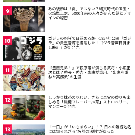
あの装飾は「炎」ではない？縄文時代の国宝・
9
火焔型土器、5000年前の人々が刻んだ謎とデザ
インの秘密
ゴジラの咆哮で目覚める朝…1954年公開『ゴジ
10
ラ』の貴重音源を搭載した「ゴジラ音声目覚ま
し時計」が新発売
『豊臣兄弟！』で萩原護が演じる武将・小堀正
11
次とは？秀長・秀吉・家康が重用、“出家を重
ねた実務派”の生涯
しっかり抹茶の味わい、さらに果実の香りも楽
12
しめる「無糖フレーバー抹茶」ストロベリー、
マンゴー新発売
「一口」が「いもあらい」！？ 日本の難読地名
13
には知られざる“名前の法則”があった