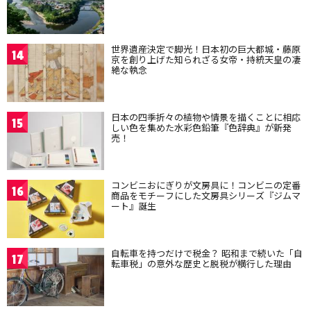
世界遺産決定で脚光！日本初の巨大都城・藤原
14
京を創り上げた知られざる女帝・持統天皇の凄
絶な執念
日本の四季折々の植物や情景を描くことに相応
15
しい色を集めた水彩色鉛筆『色辞典』が新発
売！
コンビニおにぎりが文房具に！コンビニの定番
16
商品をモチーフにした文房具シリーズ『ジムマ
ート』誕生
自転車を持つだけで税金？ 昭和まで続いた「自
17
転車税」の意外な歴史と脱税が横行した理由