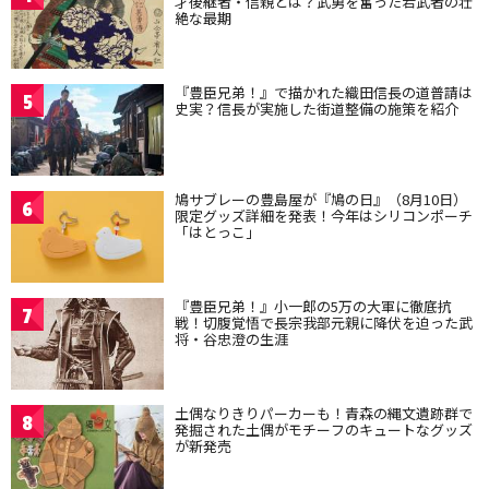
才後継者・信親とは？武勇を奮った若武者の壮
絶な最期
『豊臣兄弟！』で描かれた織田信長の道普請は
5
史実？信長が実施した街道整備の施策を紹介
鳩サブレーの豊島屋が『鳩の日』（8月10日）
6
限定グッズ詳細を発表！今年はシリコンポーチ
「はとっこ」
『豊臣兄弟！』小一郎の5万の大軍に徹底抗
7
戦！切腹覚悟で長宗我部元親に降伏を迫った武
将・谷忠澄の生涯
土偶なりきりパーカーも！青森の縄文遺跡群で
8
発掘された土偶がモチーフのキュートなグッズ
が新発売