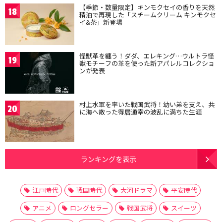
【季節・数量限定】キンモクセイの香りを天然
18
精油で再現した「スチームクリーム キンモクセ
イ&茶」新登場
怪獣革を纏う！ダダ、エレキング…ウルトラ怪
19
獣モチーフの革を使った新アパレルコレクショ
ンが発表
村上水軍を率いた戦国武将！幼い弟を支え、共
20
に海へ散った得居通幸の波乱に満ちた生涯
ランキングを表示
江戸時代
戦国時代
大河ドラマ
平安時代
アニメ
ロングセラー
戦国武将
スイーツ