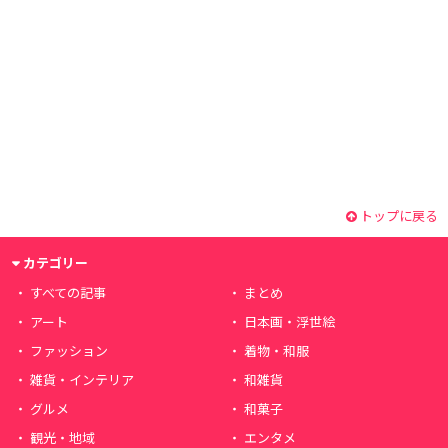
トップに戻る
カテゴリー
すべての記事
まとめ
アート
日本画・浮世絵
ファッション
着物・和服
雑貨・インテリア
和雑貨
グルメ
和菓子
観光・地域
エンタメ