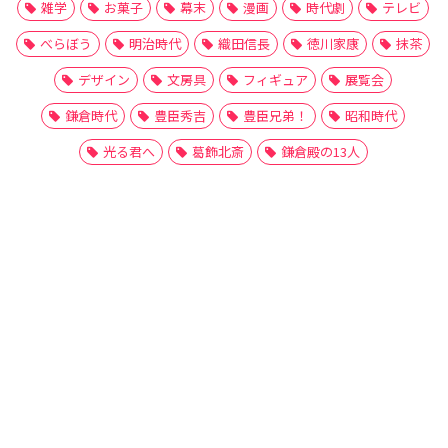
雑学
お菓子
幕末
漫画
時代劇
テレビ
べらぼう
明治時代
織田信長
徳川家康
抹茶
デザイン
文房具
フィギュア
展覧会
鎌倉時代
豊臣秀吉
豊臣兄弟！
昭和時代
光る君へ
葛飾北斎
鎌倉殿の13人