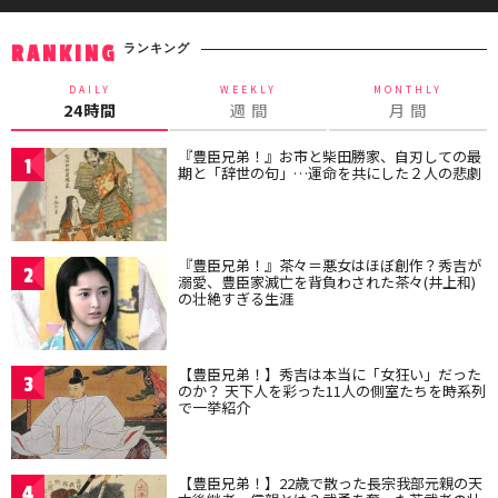
ランキング
RANKING
DAILY
WEEKLY
MONTHLY
24時間
週 間
月 間
『豊臣兄弟！』お市と柴田勝家、自刃しての最
1
期と「辞世の句」…運命を共にした２人の悲劇
『豊臣兄弟！』茶々＝悪女はほぼ創作？秀吉が
2
溺愛、豊臣家滅亡を背負わされた茶々(井上和)
の壮絶すぎる生涯
【豊臣兄弟！】秀吉は本当に「女狂い」だった
3
のか？ 天下人を彩った11人の側室たちを時系列
で一挙紹介
【豊臣兄弟！】22歳で散った長宗我部元親の天
4