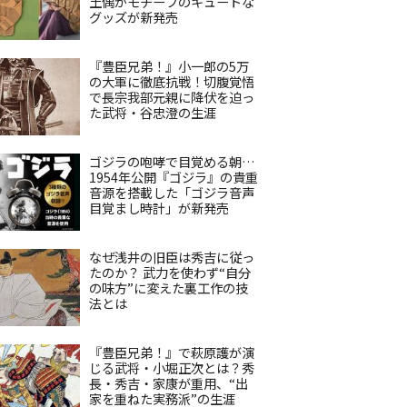
土偶がモチーフのキュートな
グッズが新発売
『豊臣兄弟！』小一郎の5万
の大軍に徹底抗戦！切腹覚悟
で長宗我部元親に降伏を迫っ
た武将・谷忠澄の生涯
ゴジラの咆哮で目覚める朝…
1954年公開『ゴジラ』の貴重
音源を搭載した「ゴジラ音声
目覚まし時計」が新発売
なぜ浅井の旧臣は秀吉に従っ
たのか？ 武力を使わず“自分
の味方”に変えた裏工作の技
法とは
『豊臣兄弟！』で萩原護が演
じる武将・小堀正次とは？秀
長・秀吉・家康が重用、“出
家を重ねた実務派”の生涯