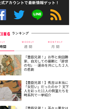
公式アカウントで最新情報ゲット！
ランキング
KING
ILY
WEEKLY
MONTHLY
4時間
週 間
月 間
『豊臣兄弟！』お市と柴田勝
家、自刃しての最期と「辞世
の句」…運命を共にした２人
の悲劇
【豊臣兄弟！】秀吉は本当に
「女狂い」だったのか？ 天下
人を彩った11人の側室たちを
時系列で一挙紹介
『豊臣兄弟！』茶々＝悪女は