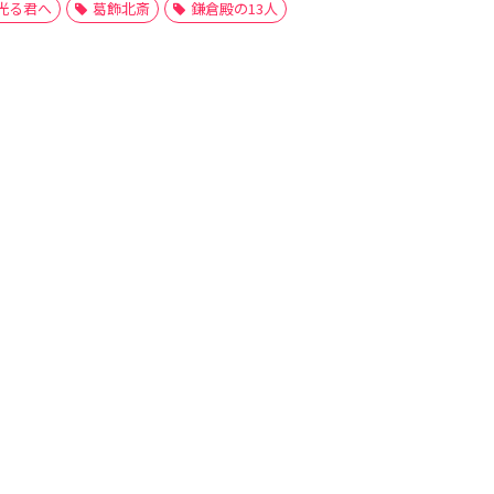
光る君へ
葛飾北斎
鎌倉殿の13人