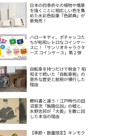
日本の四季折々の植物や情景
を描くことに相応しい色を集
めた水彩色鉛筆『色辞典』が
新発売！
ハローキティ、ポチャッコた
ちが昭和レトロなコインケー
スに！「サンリオキャラクタ
ーズ コインケース」第２弾
自転車を持つだけで税金？ 昭
和まで続いた「自転車税」の
意外な歴史と脱税が横行した
理由
教科書と違う！江戸時代の田
沼意次「賄賂伝説」の嘘と、
水野忠邦が「大奥」を敵に回
した本当の理由
【季節・数量限定】キンモク