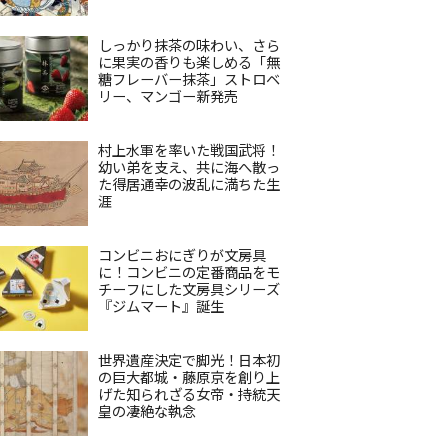
しっかり抹茶の味わい、さら
に果実の香りも楽しめる「無
糖フレーバー抹茶」ストロベ
リー、マンゴー新発売
村上水軍を率いた戦国武将！
幼い弟を支え、共に海へ散っ
た得居通幸の波乱に満ちた生
涯
コンビニおにぎりが文房具
に！コンビニの定番商品をモ
チーフにした文房具シリーズ
『ジムマート』誕生
世界遺産決定で脚光！日本初
の巨大都城・藤原京を創り上
げた知られざる女帝・持統天
皇の凄絶な執念