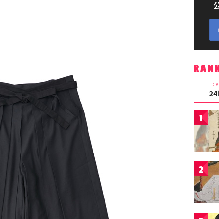
RAN
DA
2
1
2