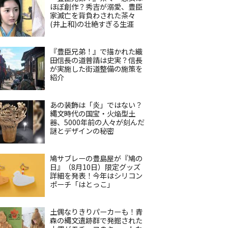
ほぼ創作？秀吉が溺愛、豊臣
家滅亡を背負わされた茶々
(井上和)の壮絶すぎる生涯
『豊臣兄弟！』で描かれた織
田信長の道普請は史実？信長
が実施した街道整備の施策を
紹介
あの装飾は「炎」ではない？
縄文時代の国宝・火焔型土
器、5000年前の人々が刻んだ
謎とデザインの秘密
鳩サブレーの豊島屋が『鳩の
日』（8月10日）限定グッズ
詳細を発表！今年はシリコン
ポーチ「はとっこ」
土偶なりきりパーカーも！青
森の縄文遺跡群で発掘された