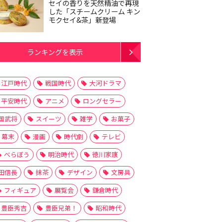
セイの香りを天然精油で再現
した「スチームクリーム キン
モクセイ&茶」新登場
ランキングを表示
江戸時代
戦国時代
大河ドラマ
平安時代
アニメ
ロングセラー
国武将
スイーツ
雑学
お菓子
幕末
漫画
時代劇
テレビ
べらぼう
明治時代
徳川家康
田信長
抹茶
デザイン
文房具
フィギュア
展覧会
鎌倉時代
豊臣秀吉
豊臣兄弟！
昭和時代