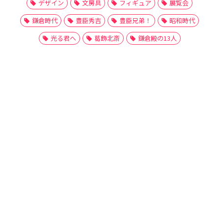
デザイン
文房具
フィギュア
展覧会
鎌倉時代
豊臣秀吉
豊臣兄弟！
昭和時代
光る君へ
葛飾北斎
鎌倉殿の13人