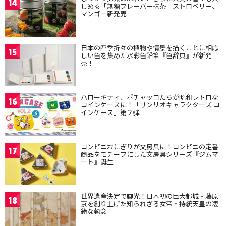
14
しめる「無糖フレーバー抹茶」ストロベリー、
マンゴー新発売
日本の四季折々の植物や情景を描くことに相応
15
しい色を集めた水彩色鉛筆『色辞典』が新発
売！
ハローキティ、ポチャッコたちが昭和レトロな
16
コインケースに！「サンリオキャラクターズ コ
インケース」第２弾
コンビニおにぎりが文房具に！コンビニの定番
17
商品をモチーフにした文房具シリーズ『ジムマ
ート』誕生
世界遺産決定で脚光！日本初の巨大都城・藤原
18
京を創り上げた知られざる女帝・持統天皇の凄
絶な執念