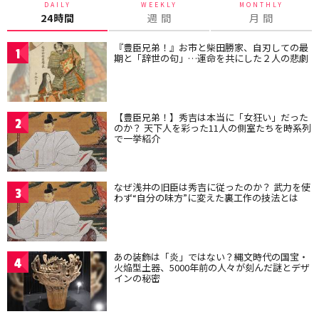
DAILY
WEEKLY
MONTHLY
24時間
週 間
月 間
『豊臣兄弟！』お市と柴田勝家、自刃しての最
1
期と「辞世の句」…運命を共にした２人の悲劇
【豊臣兄弟！】秀吉は本当に「女狂い」だった
2
のか？ 天下人を彩った11人の側室たちを時系列
で一挙紹介
なぜ浅井の旧臣は秀吉に従ったのか？ 武力を使
3
わず“自分の味方”に変えた裏工作の技法とは
あの装飾は「炎」ではない？縄文時代の国宝・
4
火焔型土器、5000年前の人々が刻んだ謎とデザ
インの秘密