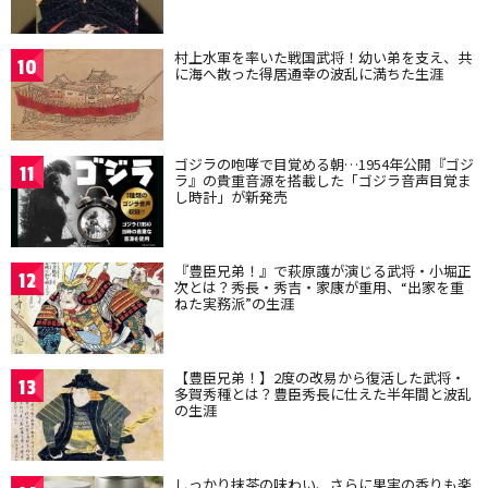
村上水軍を率いた戦国武将！幼い弟を支え、共
10
に海へ散った得居通幸の波乱に満ちた生涯
ゴジラの咆哮で目覚める朝…1954年公開『ゴジ
11
ラ』の貴重音源を搭載した「ゴジラ音声目覚ま
し時計」が新発売
『豊臣兄弟！』で萩原護が演じる武将・小堀正
12
次とは？秀長・秀吉・家康が重用、“出家を重
ねた実務派”の生涯
【豊臣兄弟！】2度の改易から復活した武将・
13
多賀秀種とは？豊臣秀長に仕えた半年間と波乱
の生涯
しっかり抹茶の味わい、さらに果実の香りも楽