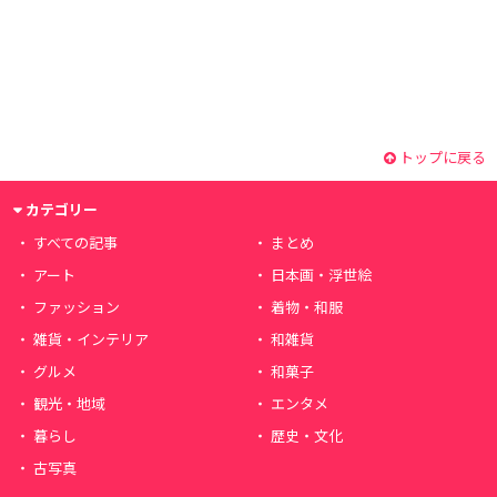
トップに戻る
カテゴリー
すべての記事
まとめ
アート
日本画・浮世絵
ファッション
着物・和服
雑貨・インテリア
和雑貨
グルメ
和菓子
観光・地域
エンタメ
暮らし
歴史・文化
古写真