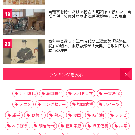
自転車を持つだけで税金？ 昭和まで続いた「自
19
転車税」の意外な歴史と脱税が横行した理由
教科書と違う！江戸時代の田沼意次「賄賂伝
20
説」の嘘と、水野忠邦が「大奥」を敵に回した
本当の理由
ランキングを表示
江戸時代
戦国時代
大河ドラマ
平安時代
アニメ
ロングセラー
戦国武将
スイーツ
雑学
お菓子
幕末
漫画
時代劇
テレビ
べらぼう
明治時代
徳川家康
織田信長
抹茶