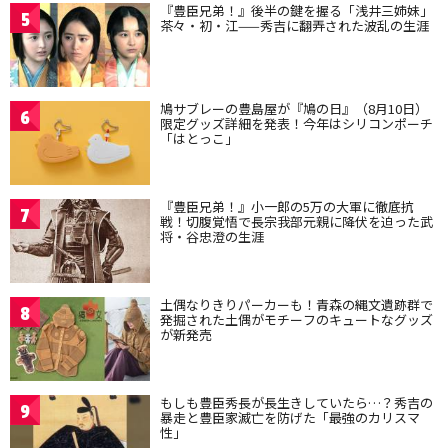
『豊臣兄弟！』後半の鍵を握る「浅井三姉妹」
5
茶々・初・江——秀吉に翻弄された波乱の生涯
鳩サブレーの豊島屋が『鳩の日』（8月10日）
6
限定グッズ詳細を発表！今年はシリコンポーチ
「はとっこ」
『豊臣兄弟！』小一郎の5万の大軍に徹底抗
7
戦！切腹覚悟で長宗我部元親に降伏を迫った武
将・谷忠澄の生涯
土偶なりきりパーカーも！青森の縄文遺跡群で
8
発掘された土偶がモチーフのキュートなグッズ
が新発売
もしも豊臣秀長が長生きしていたら…？秀吉の
9
暴走と豊臣家滅亡を防げた「最強のカリスマ
性」