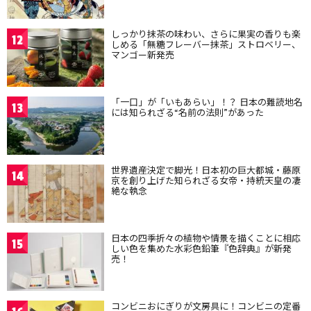
しっかり抹茶の味わい、さらに果実の香りも楽
12
しめる「無糖フレーバー抹茶」ストロベリー、
マンゴー新発売
「一口」が「いもあらい」！？ 日本の難読地名
13
には知られざる“名前の法則”があった
世界遺産決定で脚光！日本初の巨大都城・藤原
14
京を創り上げた知られざる女帝・持統天皇の凄
絶な執念
日本の四季折々の植物や情景を描くことに相応
15
しい色を集めた水彩色鉛筆『色辞典』が新発
売！
コンビニおにぎりが文房具に！コンビニの定番