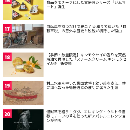
16
商品をモチーフにした文房具シリーズ『ジムマ
ート』誕生
自転車を持つだけで税金？ 昭和まで続いた「自
17
転車税」の意外な歴史と脱税が横行した理由
【季節・数量限定】キンモクセイの香りを天然
18
精油で再現した「スチームクリーム キンモクセ
イ&茶」新登場
村上水軍を率いた戦国武将！幼い弟を支え、共
19
に海へ散った得居通幸の波乱に満ちた生涯
怪獣革を纏う！ダダ、エレキング…ウルトラ怪
20
獣モチーフの革を使った新アパレルコレクショ
ンが発表