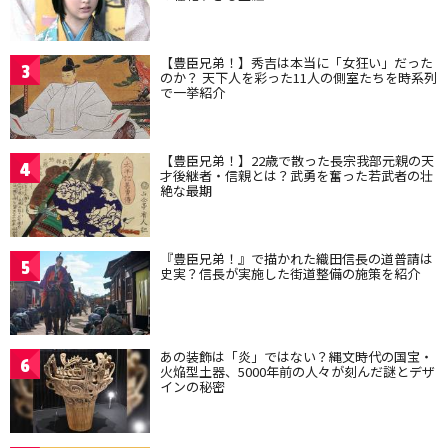
【豊臣兄弟！】秀吉は本当に「女狂い」だった
3
のか？ 天下人を彩った11人の側室たちを時系列
で一挙紹介
【豊臣兄弟！】22歳で散った長宗我部元親の天
4
才後継者・信親とは？武勇を奮った若武者の壮
絶な最期
『豊臣兄弟！』で描かれた織田信長の道普請は
5
史実？信長が実施した街道整備の施策を紹介
あの装飾は「炎」ではない？縄文時代の国宝・
6
火焔型土器、5000年前の人々が刻んだ謎とデザ
インの秘密