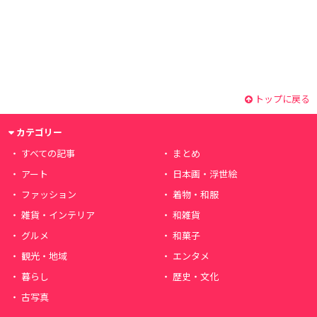
トップに戻る
カテゴリー
すべての記事
まとめ
アート
日本画・浮世絵
ファッション
着物・和服
雑貨・インテリア
和雑貨
グルメ
和菓子
観光・地域
エンタメ
暮らし
歴史・文化
古写真