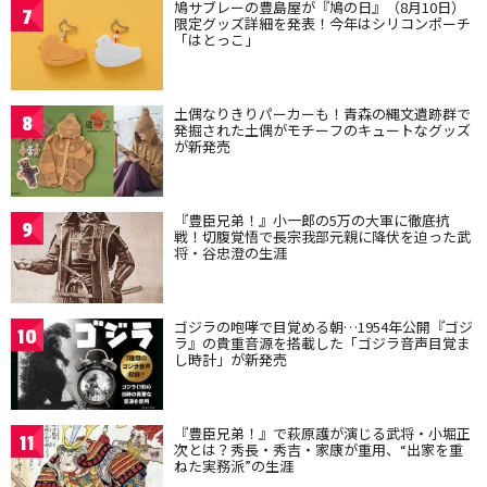
鳩サブレーの豊島屋が『鳩の日』（8月10日）
7
限定グッズ詳細を発表！今年はシリコンポーチ
「はとっこ」
土偶なりきりパーカーも！青森の縄文遺跡群で
8
発掘された土偶がモチーフのキュートなグッズ
が新発売
『豊臣兄弟！』小一郎の5万の大軍に徹底抗
9
戦！切腹覚悟で長宗我部元親に降伏を迫った武
将・谷忠澄の生涯
ゴジラの咆哮で目覚める朝…1954年公開『ゴジ
10
ラ』の貴重音源を搭載した「ゴジラ音声目覚ま
し時計」が新発売
『豊臣兄弟！』で萩原護が演じる武将・小堀正
11
次とは？秀長・秀吉・家康が重用、“出家を重
ねた実務派”の生涯