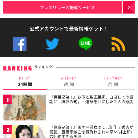
プレスリリース掲載サービス
公式アカウントで最新情報ゲット！
ランキング
RANKING
DAILY
WEEKLY
MONTHLY
24時間
週 間
月 間
『豊臣兄弟！』お市と柴田勝家、自刃しての最
1
期と「辞世の句」…運命を共にした２人の悲劇
『豊臣兄弟！』茶々＝悪女はほぼ創作？秀吉が
2
溺愛、豊臣家滅亡を背負わされた茶々(井上和)
の壮絶すぎる生涯