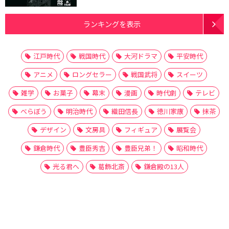
ランキングを表示
江戸時代
戦国時代
大河ドラマ
平安時代
アニメ
ロングセラー
戦国武将
スイーツ
雑学
お菓子
幕末
漫画
時代劇
テレビ
べらぼう
明治時代
織田信長
徳川家康
抹茶
デザイン
文房具
フィギュア
展覧会
鎌倉時代
豊臣秀吉
豊臣兄弟！
昭和時代
光る君へ
葛飾北斎
鎌倉殿の13人