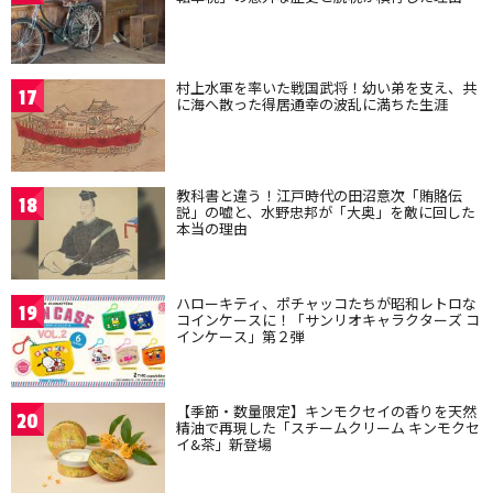
村上水軍を率いた戦国武将！幼い弟を支え、共
17
に海へ散った得居通幸の波乱に満ちた生涯
教科書と違う！江戸時代の田沼意次「賄賂伝
18
説」の嘘と、水野忠邦が「大奥」を敵に回した
本当の理由
ハローキティ、ポチャッコたちが昭和レトロな
19
コインケースに！「サンリオキャラクターズ コ
インケース」第２弾
【季節・数量限定】キンモクセイの香りを天然
20
精油で再現した「スチームクリーム キンモクセ
イ&茶」新登場