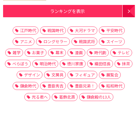
ランキングを表示
江戸時代
戦国時代
大河ドラマ
平安時代
アニメ
ロングセラー
戦国武将
スイーツ
雑学
お菓子
幕末
漫画
時代劇
テレビ
べらぼう
明治時代
徳川家康
織田信長
抹茶
デザイン
文房具
フィギュア
展覧会
鎌倉時代
豊臣秀吉
豊臣兄弟！
昭和時代
光る君へ
葛飾北斎
鎌倉殿の13人