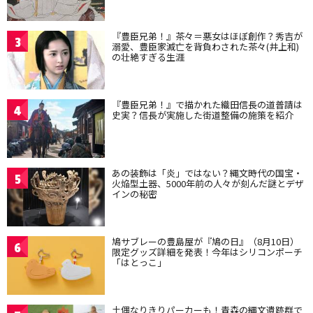
『豊臣兄弟！』茶々＝悪女はほぼ創作？秀吉が
3
溺愛、豊臣家滅亡を背負わされた茶々(井上和)
の壮絶すぎる生涯
『豊臣兄弟！』で描かれた織田信長の道普請は
4
史実？信長が実施した街道整備の施策を紹介
あの装飾は「炎」ではない？縄文時代の国宝・
5
火焔型土器、5000年前の人々が刻んだ謎とデザ
インの秘密
鳩サブレーの豊島屋が『鳩の日』（8月10日）
6
限定グッズ詳細を発表！今年はシリコンポーチ
「はとっこ」
土偶なりきりパーカーも！青森の縄文遺跡群で