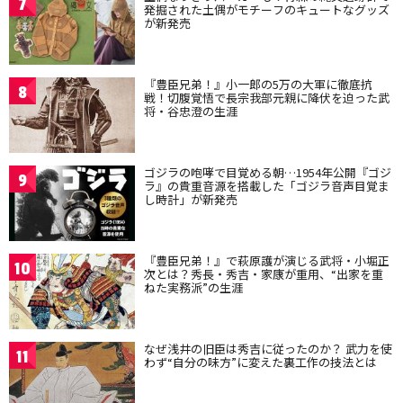
7
発掘された土偶がモチーフのキュートなグッズ
が新発売
『豊臣兄弟！』小一郎の5万の大軍に徹底抗
8
戦！切腹覚悟で長宗我部元親に降伏を迫った武
将・谷忠澄の生涯
ゴジラの咆哮で目覚める朝…1954年公開『ゴジ
9
ラ』の貴重音源を搭載した「ゴジラ音声目覚ま
し時計」が新発売
『豊臣兄弟！』で萩原護が演じる武将・小堀正
10
次とは？秀長・秀吉・家康が重用、“出家を重
ねた実務派”の生涯
なぜ浅井の旧臣は秀吉に従ったのか？ 武力を使
11
わず“自分の味方”に変えた裏工作の技法とは