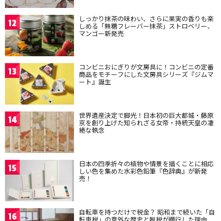
しっかり抹茶の味わい、さらに果実の香りも楽
12
しめる「無糖フレーバー抹茶」ストロベリー、
マンゴー新発売
コンビニおにぎりが文房具に！コンビニの定番
13
商品をモチーフにした文房具シリーズ『ジムマ
ート』誕生
世界遺産決定で脚光！日本初の巨大都城・藤原
14
京を創り上げた知られざる女帝・持統天皇の凄
絶な執念
日本の四季折々の植物や情景を描くことに相応
15
しい色を集めた水彩色鉛筆『色辞典』が新発
売！
自転車を持つだけで税金？ 昭和まで続いた「自
16
転車税」の意外な歴史と脱税が横行した理由