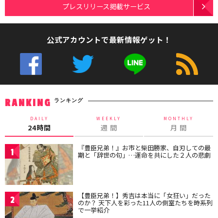
プレスリリース掲載サービス
公式アカウントで最新情報ゲット！
ランキング
RANKING
DAILY
WEEKLY
MONTHLY
24時間
週 間
月 間
『豊臣兄弟！』お市と柴田勝家、自刃しての最
1
期と「辞世の句」…運命を共にした２人の悲劇
【豊臣兄弟！】秀吉は本当に「女狂い」だった
2
のか？ 天下人を彩った11人の側室たちを時系列
で一挙紹介