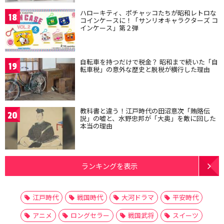
ハローキティ、ポチャッコたちが昭和レトロな
18
コインケースに！「サンリオキャラクターズ コ
インケース」第２弾
自転車を持つだけで税金？ 昭和まで続いた「自
19
転車税」の意外な歴史と脱税が横行した理由
教科書と違う！江戸時代の田沼意次「賄賂伝
20
説」の嘘と、水野忠邦が「大奥」を敵に回した
本当の理由
ランキングを表示
江戸時代
戦国時代
大河ドラマ
平安時代
アニメ
ロングセラー
戦国武将
スイーツ