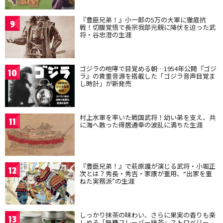
『豊臣兄弟！』小一郎の5万の大軍に徹底抗
9
戦！切腹覚悟で長宗我部元親に降伏を迫った武
将・谷忠澄の生涯
ゴジラの咆哮で目覚める朝…1954年公開『ゴジ
10
ラ』の貴重音源を搭載した「ゴジラ音声目覚ま
し時計」が新発売
村上水軍を率いた戦国武将！幼い弟を支え、共
11
に海へ散った得居通幸の波乱に満ちた生涯
『豊臣兄弟！』で萩原護が演じる武将・小堀正
12
次とは？秀長・秀吉・家康が重用、“出家を重
ねた実務派”の生涯
しっかり抹茶の味わい、さらに果実の香りも楽
13
しめる「無糖フレーバー抹茶」ストロベリー、