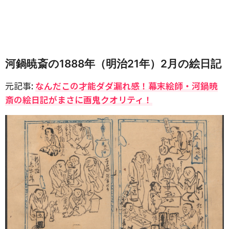
河鍋暁斎の1888年（明治21年）2月の絵日記
元記事:
なんだこの才能ダダ漏れ感！幕末絵師・河鍋暁
斎の絵日記がまさに画鬼クオリティ！