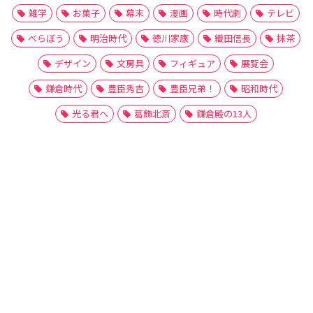
雑学
お菓子
幕末
漫画
時代劇
テレビ
べらぼう
明治時代
徳川家康
織田信長
抹茶
デザイン
文房具
フィギュア
展覧会
鎌倉時代
豊臣秀吉
豊臣兄弟！
昭和時代
光る君へ
葛飾北斎
鎌倉殿の13人