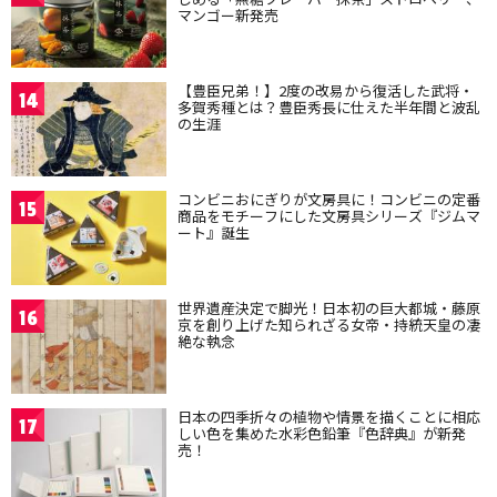
マンゴー新発売
【豊臣兄弟！】2度の改易から復活した武将・
14
多賀秀種とは？豊臣秀長に仕えた半年間と波乱
の生涯
コンビニおにぎりが文房具に！コンビニの定番
15
商品をモチーフにした文房具シリーズ『ジムマ
ート』誕生
世界遺産決定で脚光！日本初の巨大都城・藤原
16
京を創り上げた知られざる女帝・持統天皇の凄
絶な執念
日本の四季折々の植物や情景を描くことに相応
17
しい色を集めた水彩色鉛筆『色辞典』が新発
売！