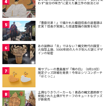
4
わず“自分の味方”に変えた裏工作の技法とは
『豊臣兄弟！』で描かれた織田信長の道普請は
5
史実？信長が実施した街道整備の施策を紹介
あの装飾は「炎」ではない？縄文時代の国宝・
6
火焔型土器、5000年前の人々が刻んだ謎とデザ
インの秘密
鳩サブレーの豊島屋が『鳩の日』（8月10日）
7
限定グッズ詳細を発表！今年はシリコンポーチ
「はとっこ」
土偶なりきりパーカーも！青森の縄文遺跡群で
8
発掘された土偶がモチーフのキュートなグッズ
が新発売