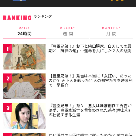
ランキング
RANKING
DAILY
WEEKLY
MONTHLY
24時間
週 間
月 間
『豊臣兄弟！』お市と柴田勝家、自刃しての最
1
期と「辞世の句」…運命を共にした２人の悲劇
【豊臣兄弟！】秀吉は本当に「女狂い」だった
2
のか？ 天下人を彩った11人の側室たちを時系列
で一挙紹介
『豊臣兄弟！』茶々＝悪女はほぼ創作？秀吉が
3
溺愛、豊臣家滅亡を背負わされた茶々(井上和)
の壮絶すぎる生涯
なぜ浅井の旧臣は秀吉に従ったのか？ 武力を使