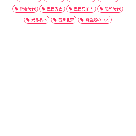
鎌倉時代
豊臣秀吉
豊臣兄弟！
昭和時代
光る君へ
葛飾北斎
鎌倉殿の13人