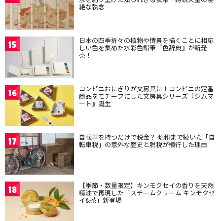
絶な執念
日本の四季折々の植物や情景を描くことに相応
15
しい色を集めた水彩色鉛筆『色辞典』が新発
売！
コンビニおにぎりが文房具に！コンビニの定番
16
商品をモチーフにした文房具シリーズ『ジムマ
ート』誕生
自転車を持つだけで税金？ 昭和まで続いた「自
17
転車税」の意外な歴史と脱税が横行した理由
【季節・数量限定】キンモクセイの香りを天然
18
精油で再現した「スチームクリーム キンモクセ
イ&茶」新登場