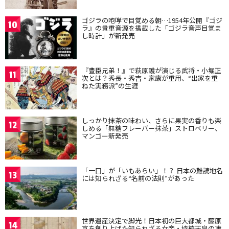
ゴジラの咆哮で目覚める朝…1954年公開『ゴジ
10
ラ』の貴重音源を搭載した「ゴジラ音声目覚ま
し時計」が新発売
『豊臣兄弟！』で萩原護が演じる武将・小堀正
11
次とは？秀長・秀吉・家康が重用、“出家を重
ねた実務派”の生涯
しっかり抹茶の味わい、さらに果実の香りも楽
12
しめる「無糖フレーバー抹茶」ストロベリー、
マンゴー新発売
「一口」が「いもあらい」！？ 日本の難読地名
13
には知られざる“名前の法則”があった
世界遺産決定で脚光！日本初の巨大都城・藤原
14
京を創り上げた知られざる女帝・持統天皇の凄