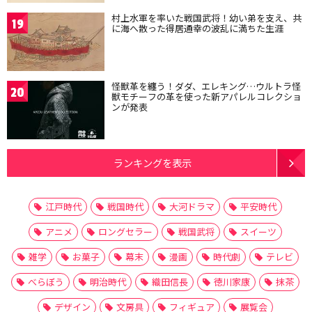
村上水軍を率いた戦国武将！幼い弟を支え、共
19
に海へ散った得居通幸の波乱に満ちた生涯
怪獣革を纏う！ダダ、エレキング…ウルトラ怪
20
獣モチーフの革を使った新アパレルコレクショ
ンが発表
ランキングを表示
江戸時代
戦国時代
大河ドラマ
平安時代
アニメ
ロングセラー
戦国武将
スイーツ
雑学
お菓子
幕末
漫画
時代劇
テレビ
べらぼう
明治時代
織田信長
徳川家康
抹茶
デザイン
文房具
フィギュア
展覧会