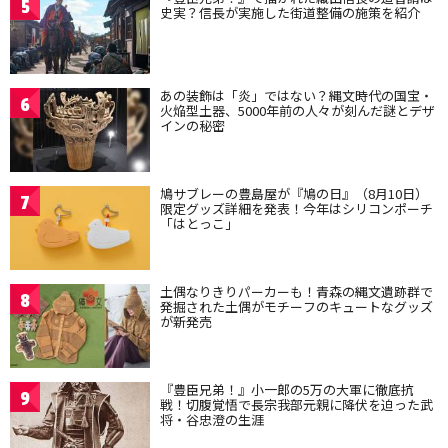
5
史実？信長が実施した街道整備の施策を紹介
あの装飾は「炎」ではない？縄文時代の国宝・
6
火焔型土器、5000年前の人々が刻んだ謎とデザ
インの秘密
鳩サブレーの豊島屋が『鳩の日』（8月10日）
7
限定グッズ詳細を発表！今年はシリコンポーチ
「はとっこ」
土偶なりきりパーカーも！青森の縄文遺跡群で
8
発掘された土偶がモチーフのキュートなグッズ
が新発売
『豊臣兄弟！』小一郎の5万の大軍に徹底抗
9
戦！切腹覚悟で長宗我部元親に降伏を迫った武
将・谷忠澄の生涯