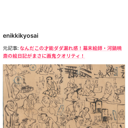
enikkikyosai
元記事:
なんだこの才能ダダ漏れ感！幕末絵師・河鍋暁
斎の絵日記がまさに画鬼クオリティ！