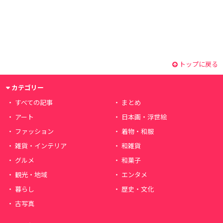
トップに戻る
カテゴリー
すべての記事
まとめ
アート
日本画・浮世絵
ファッション
着物・和服
雑貨・インテリア
和雑貨
グルメ
和菓子
観光・地域
エンタメ
暮らし
歴史・文化
古写真