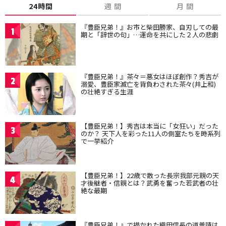
24時間
週 間
月 間
『豊臣兄弟！』お市と柴田勝家、自刃しての最
1
期と「辞世の句」…運命を共にした２人の悲劇
『豊臣兄弟！』茶々＝悪女はほぼ創作？秀吉が
2
溺愛、豊臣家滅亡を背負わされた茶々(井上和)
の壮絶すぎる生涯
【豊臣兄弟！】秀吉は本当に「女狂い」だった
3
のか？ 天下人を彩った11人の側室たちを時系列
で一挙紹介
【豊臣兄弟！】22歳で散った長宗我部元親の天
4
才後継者・信親とは？武勇を奮った若武者の壮
絶な最期
『豊臣兄弟！』で描かれた織田信長の道普請は