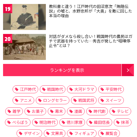
教科書と違う！江戸時代の田沼意次「賄賂伝
19
説」の嘘と、水野忠邦が「大奥」を敵に回した
本当の理由
対話がダメなら殺し合い！戦国時代の農民はガ
20
チで武器を持っていた…秀吉が発した“喧嘩停
止令”とは？
ランキングを表示
江戸時代
戦国時代
大河ドラマ
平安時代
アニメ
ロングセラー
戦国武将
スイーツ
雑学
お菓子
幕末
漫画
時代劇
テレビ
べらぼう
明治時代
徳川家康
織田信長
抹茶
デザイン
文房具
フィギュア
展覧会