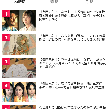
24時間
週 間
月 間
『豊臣兄弟！』なぜお市は秀吉の勧めで柴田勝
1
家と再婚した？悲劇に繋がる「真相」を史料と
伏線から探る
『豊臣兄弟！』お市と柴田勝家、自刃しての最
2
期と「辞世の句」…運命を共にした２人の悲劇
【豊臣兄弟！】秀吉は本当に「女狂い」だった
3
のか？ 天下人を彩った11人の側室たちを時系列
で一挙紹介
『豊臣兄弟！』後半の鍵を握る「浅井三姉妹」
4
茶々・初・江——秀吉に翻弄された波乱の生涯
なぜ浅井の旧臣は秀吉に従ったのか？ 武力を使