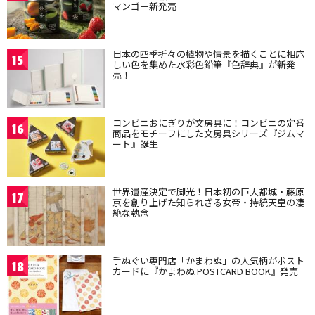
マンゴー新発売
日本の四季折々の植物や情景を描くことに相応
15
しい色を集めた水彩色鉛筆『色辞典』が新発
売！
コンビニおにぎりが文房具に！コンビニの定番
16
商品をモチーフにした文房具シリーズ『ジムマ
ート』誕生
世界遺産決定で脚光！日本初の巨大都城・藤原
17
京を創り上げた知られざる女帝・持統天皇の凄
絶な執念
手ぬぐい専門店「かまわぬ」の人気柄がポスト
18
カードに『かまわぬ POSTCARD BOOK』発売