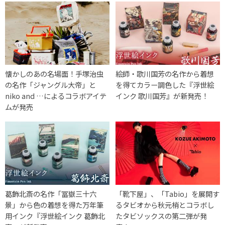
懐かしのあの名場面！手塚治虫
絵師・歌川国芳の名作から着想
の名作「ジャングル大帝」と
を得てカラー調色した『浮世絵
niko and …によるコラボアイテ
インク 歌川国芳』が新発売！
ムが発売
葛飾北斎の名作「冨嶽三十六
「靴下屋」、「Tabio」を展開す
景」から色の着想を得た万年筆
るタビオから秋元梢とコラボし
用インク『浮世絵インク 葛飾北
たタビソックスの第二弾が発