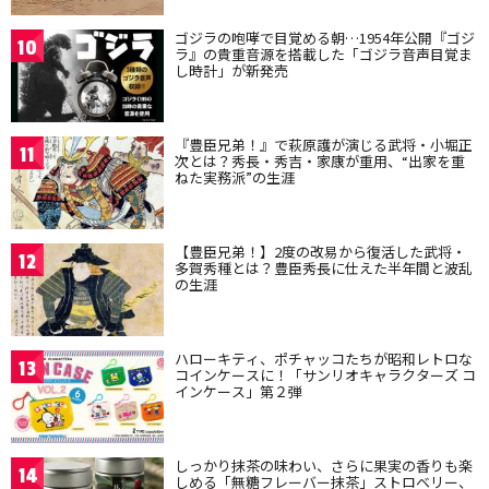
ゴジラの咆哮で目覚める朝…1954年公開『ゴジ
10
ラ』の貴重音源を搭載した「ゴジラ音声目覚ま
し時計」が新発売
『豊臣兄弟！』で萩原護が演じる武将・小堀正
11
次とは？秀長・秀吉・家康が重用、“出家を重
ねた実務派”の生涯
【豊臣兄弟！】2度の改易から復活した武将・
12
多賀秀種とは？豊臣秀長に仕えた半年間と波乱
の生涯
ハローキティ、ポチャッコたちが昭和レトロな
13
コインケースに！「サンリオキャラクターズ コ
インケース」第２弾
しっかり抹茶の味わい、さらに果実の香りも楽
14
しめる「無糖フレーバー抹茶」ストロベリー、