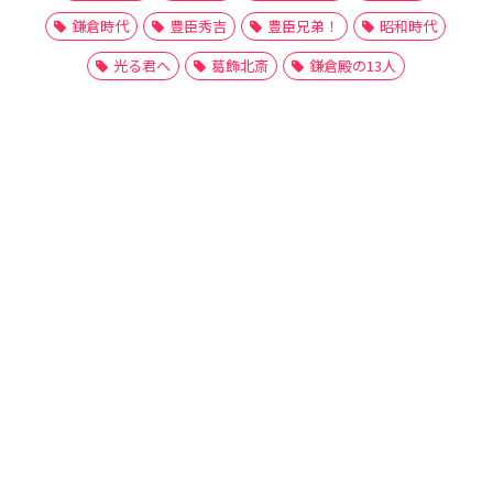
鎌倉時代
豊臣秀吉
豊臣兄弟！
昭和時代
光る君へ
葛飾北斎
鎌倉殿の13人