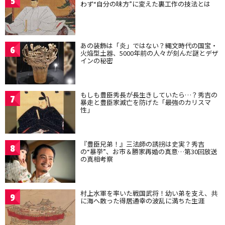
5
わず“自分の味方”に変えた裏工作の技法とは
あの装飾は「炎」ではない？縄文時代の国宝・
6
火焔型土器、5000年前の人々が刻んだ謎とデザ
インの秘密
もしも豊臣秀長が長生きしていたら…？秀吉の
7
暴走と豊臣家滅亡を防げた「最強のカリスマ
性」
『豊臣兄弟！』三法師の誘拐は史実？秀吉
8
の“暴挙”、お市＆勝家再婚の真意…第30回放送
の真相考察
村上水軍を率いた戦国武将！幼い弟を支え、共
9
に海へ散った得居通幸の波乱に満ちた生涯