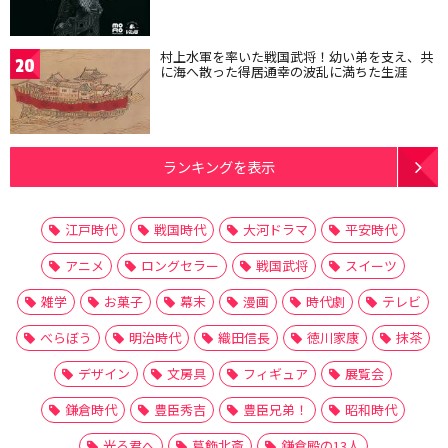
村上水軍を率いた戦国武将！幼い弟を支え、共
20
に海へ散った得居通幸の波乱に満ちた生涯
ランキングを表示
江戸時代
戦国時代
大河ドラマ
平安時代
アニメ
ロングセラー
戦国武将
スイーツ
雑学
お菓子
幕末
漫画
時代劇
テレビ
べらぼう
明治時代
織田信長
徳川家康
抹茶
デザイン
文房具
フィギュア
展覧会
鎌倉時代
豊臣秀吉
豊臣兄弟！
昭和時代
光る君へ
葛飾北斎
鎌倉殿の13人