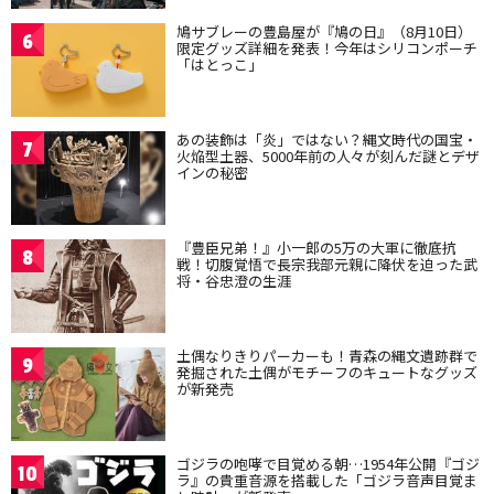
鳩サブレーの豊島屋が『鳩の日』（8月10日）
6
限定グッズ詳細を発表！今年はシリコンポーチ
「はとっこ」
あの装飾は「炎」ではない？縄文時代の国宝・
7
火焔型土器、5000年前の人々が刻んだ謎とデザ
インの秘密
『豊臣兄弟！』小一郎の5万の大軍に徹底抗
8
戦！切腹覚悟で長宗我部元親に降伏を迫った武
将・谷忠澄の生涯
土偶なりきりパーカーも！青森の縄文遺跡群で
9
発掘された土偶がモチーフのキュートなグッズ
が新発売
ゴジラの咆哮で目覚める朝…1954年公開『ゴジ
10
ラ』の貴重音源を搭載した「ゴジラ音声目覚ま