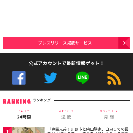
プレスリリース掲載サービス
公式アカウントで最新情報ゲット！
ランキング
RANKING
DAILY
WEEKLY
MONTHLY
24時間
週 間
月 間
『豊臣兄弟！』お市と柴田勝家、自刃しての最
1