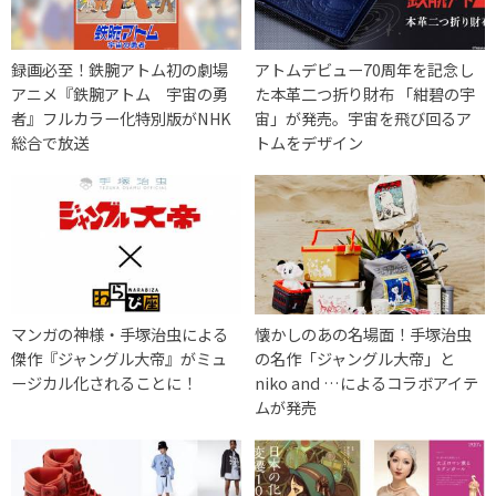
録画必至！鉄腕アトム初の劇場
アトムデビュー70周年を記念し
アニメ『鉄腕アトム 宇宙の勇
た本革二つ折り財布 「紺碧の宇
者』フルカラー化特別版がNHK
宙」が発売。宇宙を飛び回るア
総合で放送
トムをデザイン
マンガの神様・手塚治虫による
懐かしのあの名場面！手塚治虫
傑作『ジャングル大帝』がミュ
の名作「ジャングル大帝」と
ージカル化されることに！
niko and …によるコラボアイテ
ムが発売