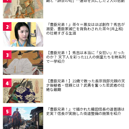
期と「辞世の句」…運命を共にした２人の悲劇
『豊臣兄弟！』茶々＝悪女はほぼ創作？秀吉が
2
溺愛、豊臣家滅亡を背負わされた茶々(井上和)
の壮絶すぎる生涯
【豊臣兄弟！】秀吉は本当に「女狂い」だった
3
のか？ 天下人を彩った11人の側室たちを時系列
で一挙紹介
【豊臣兄弟！】22歳で散った長宗我部元親の天
4
才後継者・信親とは？武勇を奮った若武者の壮
絶な最期
『豊臣兄弟！』で描かれた織田信長の道普請は
5
史実？信長が実施した街道整備の施策を紹介