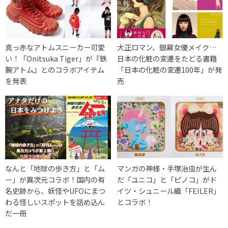
真っ赤なアトムスニーカー可愛
大正ロマン、銀幕女優メイク…
い！「Onitsuka Tiger」が『鉄
日本の化粧の変遷をたどる書籍
腕アトム』とのコラボアイテム
「日本の化粧の変遷100年」が発
を発表
売
なんと「地球の歩き方」と「ム
マンガの神様・手塚治虫が生ん
ー」が異次元コラボ！国内の有
だ「ユニコ」と「ピノコ」がド
名史跡から、妖怪やUFOにまつ
イツ・シュニール織「FEILER」
わる怪しいスポットを詰め込ん
とコラボ！
だ一冊