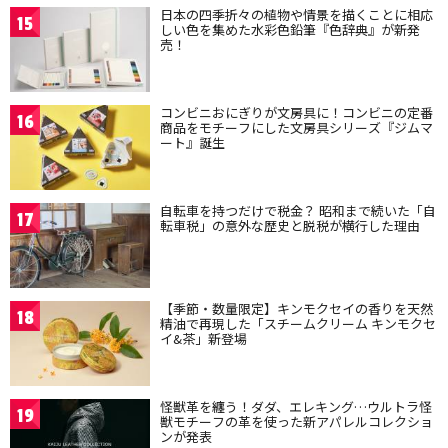
日本の四季折々の植物や情景を描くことに相応
15
しい色を集めた水彩色鉛筆『色辞典』が新発
売！
コンビニおにぎりが文房具に！コンビニの定番
16
商品をモチーフにした文房具シリーズ『ジムマ
ート』誕生
自転車を持つだけで税金？ 昭和まで続いた「自
17
転車税」の意外な歴史と脱税が横行した理由
【季節・数量限定】キンモクセイの香りを天然
18
精油で再現した「スチームクリーム キンモクセ
イ&茶」新登場
怪獣革を纏う！ダダ、エレキング…ウルトラ怪
19
獣モチーフの革を使った新アパレルコレクショ
ンが発表