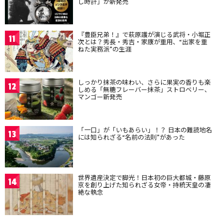
し時計」が新発売
『豊臣兄弟！』で萩原護が演じる武将・小堀正
11
次とは？秀長・秀吉・家康が重用、“出家を重
ねた実務派”の生涯
しっかり抹茶の味わい、さらに果実の香りも楽
12
しめる「無糖フレーバー抹茶」ストロベリー、
マンゴー新発売
「一口」が「いもあらい」！？ 日本の難読地名
13
には知られざる“名前の法則”があった
世界遺産決定で脚光！日本初の巨大都城・藤原
14
京を創り上げた知られざる女帝・持統天皇の凄
絶な執念