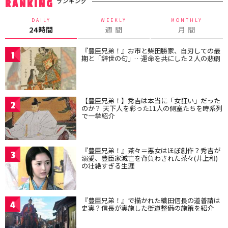
ランキング
RANKING
DAILY
WEEKLY
MONTHLY
24時間
週 間
月 間
『豊臣兄弟！』お市と柴田勝家、自刃しての最
1
期と「辞世の句」…運命を共にした２人の悲劇
【豊臣兄弟！】秀吉は本当に「女狂い」だった
2
のか？ 天下人を彩った11人の側室たちを時系列
で一挙紹介
『豊臣兄弟！』茶々＝悪女はほぼ創作？秀吉が
3
溺愛、豊臣家滅亡を背負わされた茶々(井上和)
の壮絶すぎる生涯
『豊臣兄弟！』で描かれた織田信長の道普請は
4
史実？信長が実施した街道整備の施策を紹介