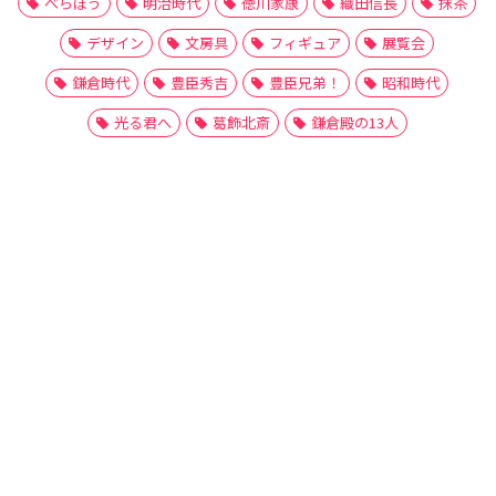
べらぼう
明治時代
徳川家康
織田信長
抹茶
デザイン
文房具
フィギュア
展覧会
鎌倉時代
豊臣秀吉
豊臣兄弟！
昭和時代
光る君へ
葛飾北斎
鎌倉殿の13人