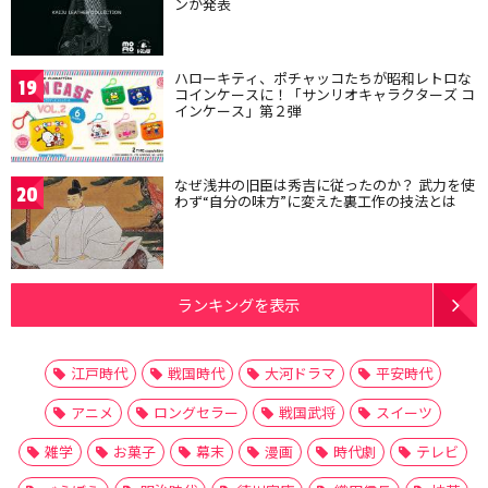
ンが発表
ハローキティ、ポチャッコたちが昭和レトロな
19
コインケースに！「サンリオキャラクターズ コ
インケース」第２弾
なぜ浅井の旧臣は秀吉に従ったのか？ 武力を使
20
わず“自分の味方”に変えた裏工作の技法とは
ランキングを表示
江戸時代
戦国時代
大河ドラマ
平安時代
アニメ
ロングセラー
戦国武将
スイーツ
雑学
お菓子
幕末
漫画
時代劇
テレビ