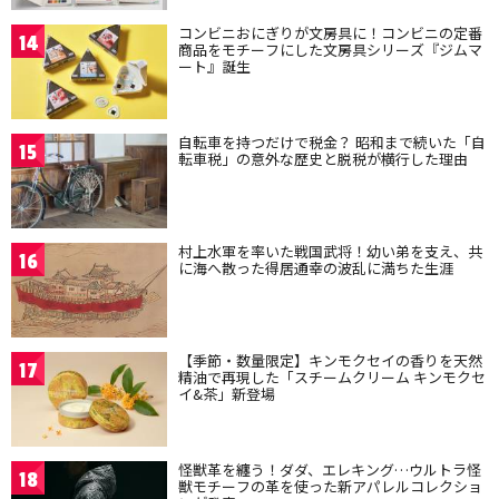
コンビニおにぎりが文房具に！コンビニの定番
14
商品をモチーフにした文房具シリーズ『ジムマ
ート』誕生
自転車を持つだけで税金？ 昭和まで続いた「自
15
転車税」の意外な歴史と脱税が横行した理由
村上水軍を率いた戦国武将！幼い弟を支え、共
16
に海へ散った得居通幸の波乱に満ちた生涯
【季節・数量限定】キンモクセイの香りを天然
17
精油で再現した「スチームクリーム キンモクセ
イ&茶」新登場
怪獣革を纏う！ダダ、エレキング…ウルトラ怪
18
獣モチーフの革を使った新アパレルコレクショ