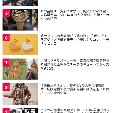
あの装飾は「炎」ではない？縄文時代の国宝・
5
火焔型土器、5000年前の人々が刻んだ謎とデザ
インの秘密
鳩サブレーの豊島屋が『鳩の日』（8月10日）
6
限定グッズ詳細を発表！今年はシリコンポーチ
「はとっこ」
土偶なりきりパーカーも！青森の縄文遺跡群で
7
発掘された土偶がモチーフのキュートなグッズ
が新発売
『豊臣兄弟！』小一郎の5万の大軍に徹底抗
8
戦！切腹覚悟で長宗我部元親に降伏を迫った武
将・谷忠澄の生涯
ゴジラの咆哮で目覚める朝…1954年公開『ゴジ
9