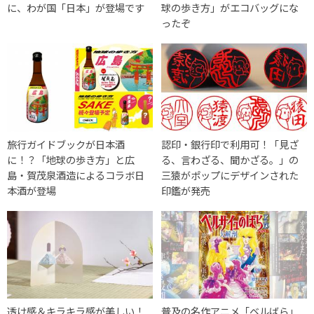
に、わが国「日本」が登場です
球の歩き方」がエコバッグにな
ったぞ
旅行ガイドブックが日本酒
認印・銀行印で利用可！「見ざ
に！？「地球の歩き方」と広
る、言わざる、聞かざる。」の
島・賀茂泉酒造によるコラボ日
三猿がポップにデザインされた
本酒が登場
印鑑が発売
透け感＆キラキラ感が美しい！
普及の名作アニメ「ベルばら」