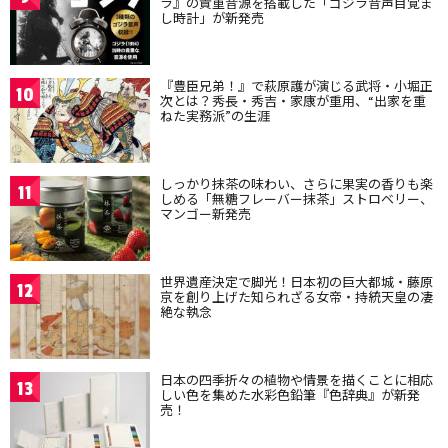
ラ』の貴重音源を搭載した「ゴジラ音声目覚ま
し時計」が新発売
『豊臣兄弟！』で萩原護が演じる武将・小堀正
10
次とは？秀長・秀吉・家康が重用、“出家を重
ねた実務派”の生涯
しっかり抹茶の味わい、さらに果実の香りも楽
11
しめる「無糖フレーバー抹茶」ストロベリー、
マンゴー新発売
世界遺産決定で脚光！日本初の巨大都城・藤原
12
京を創り上げた知られざる女帝・持統天皇の凄
絶な執念
日本の四季折々の植物や情景を描くことに相応
13
しい色を集めた水彩色鉛筆『色辞典』が新発
売！