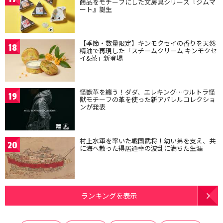
商品をモチーフにした文房具シリーズ『ジムマ
ート』誕生
【季節・数量限定】キンモクセイの香りを天然
18
精油で再現した「スチームクリーム キンモクセ
イ&茶」新登場
怪獣革を纏う！ダダ、エレキング…ウルトラ怪
19
獣モチーフの革を使った新アパレルコレクショ
ンが発表
村上水軍を率いた戦国武将！幼い弟を支え、共
20
に海へ散った得居通幸の波乱に満ちた生涯
ランキングを表示