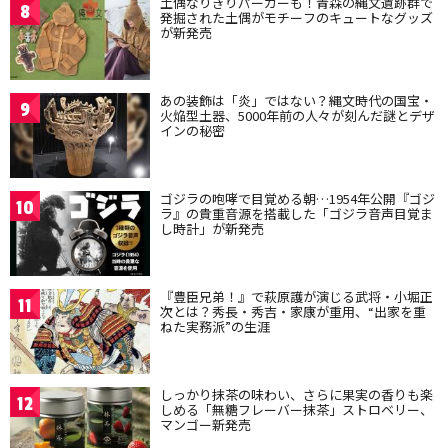
土偶なりきりパーカーも！青森の縄文遺跡群で
8
発掘された土偶がモチーフのキュートなグッズ
が新発売
あの装飾は「炎」ではない？縄文時代の国宝・
9
火焔型土器、5000年前の人々が刻んだ謎とデザ
インの秘密
ゴジラの咆哮で目覚める朝…1954年公開『ゴジ
10
ラ』の貴重音源を搭載した「ゴジラ音声目覚ま
し時計」が新発売
『豊臣兄弟！』で萩原護が演じる武将・小堀正
11
次とは？秀長・秀吉・家康が重用、“出家を重
ねた実務派”の生涯
しっかり抹茶の味わい、さらに果実の香りも楽
12
しめる「無糖フレーバー抹茶」ストロベリー、
マンゴー新発売