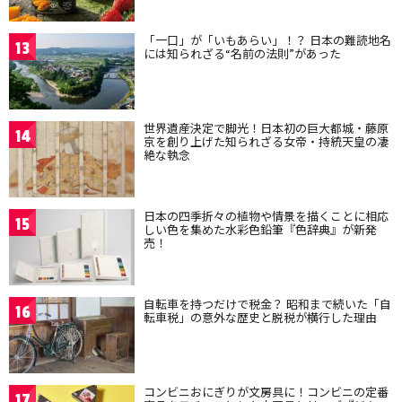
「一口」が「いもあらい」！？ 日本の難読地名
13
には知られざる“名前の法則”があった
世界遺産決定で脚光！日本初の巨大都城・藤原
14
京を創り上げた知られざる女帝・持統天皇の凄
絶な執念
日本の四季折々の植物や情景を描くことに相応
15
しい色を集めた水彩色鉛筆『色辞典』が新発
売！
自転車を持つだけで税金？ 昭和まで続いた「自
16
転車税」の意外な歴史と脱税が横行した理由
コンビニおにぎりが文房具に！コンビニの定番
17