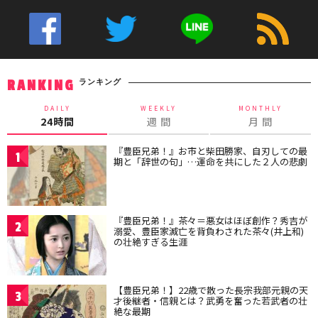
ランキング
RANKING
DAILY
WEEKLY
MONTHLY
24時間
週 間
月 間
『豊臣兄弟！』お市と柴田勝家、自刃しての最
1
期と「辞世の句」…運命を共にした２人の悲劇
『豊臣兄弟！』茶々＝悪女はほぼ創作？秀吉が
2
溺愛、豊臣家滅亡を背負わされた茶々(井上和)
の壮絶すぎる生涯
【豊臣兄弟！】22歳で散った長宗我部元親の天
3
才後継者・信親とは？武勇を奮った若武者の壮
絶な最期