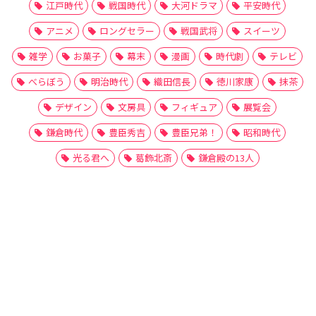
江戸時代
戦国時代
大河ドラマ
平安時代
アニメ
ロングセラー
戦国武将
スイーツ
雑学
お菓子
幕末
漫画
時代劇
テレビ
べらぼう
明治時代
織田信長
徳川家康
抹茶
デザイン
文房具
フィギュア
展覧会
鎌倉時代
豊臣秀吉
豊臣兄弟！
昭和時代
光る君へ
葛飾北斎
鎌倉殿の13人