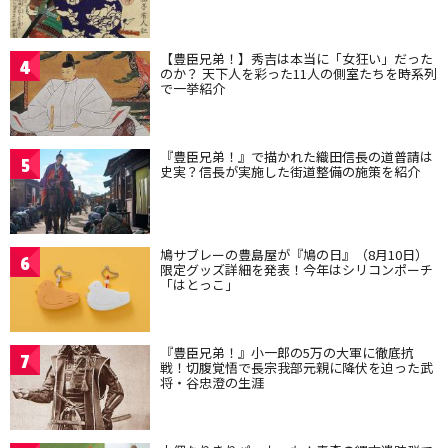
【豊臣兄弟！】秀吉は本当に「女狂い」だった
4
のか？ 天下人を彩った11人の側室たちを時系列
で一挙紹介
『豊臣兄弟！』で描かれた織田信長の道普請は
5
史実？信長が実施した街道整備の施策を紹介
鳩サブレーの豊島屋が『鳩の日』（8月10日）
6
限定グッズ詳細を発表！今年はシリコンポーチ
「はとっこ」
『豊臣兄弟！』小一郎の5万の大軍に徹底抗
7
戦！切腹覚悟で長宗我部元親に降伏を迫った武
将・谷忠澄の生涯