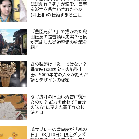
ほぼ創作？秀吉が溺愛、豊臣
家滅亡を背負わされた茶々
(井上和)の壮絶すぎる生涯
『豊臣兄弟！』で描かれた織
田信長の道普請は史実？信長
が実施した街道整備の施策を
紹介
あの装飾は「炎」ではない？
縄文時代の国宝・火焔型土
器、5000年前の人々が刻んだ
謎とデザインの秘密
なぜ浅井の旧臣は秀吉に従っ
たのか？ 武力を使わず“自分
の味方”に変えた裏工作の技
法とは
鳩サブレーの豊島屋が『鳩の
日』（8月10日）限定グッズ