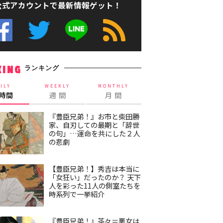
公式アカウントで最新情報ゲット！
ランキング
KING
ILY
WEEKLY
MONTHLY
4時間
週 間
月 間
『豊臣兄弟！』お市と柴田勝
家、自刃しての最期と「辞世
の句」…運命を共にした２人
の悲劇
【豊臣兄弟！】秀吉は本当に
「女狂い」だったのか？ 天下
人を彩った11人の側室たちを
時系列で一挙紹介
『豊臣兄弟！』茶々＝悪女は