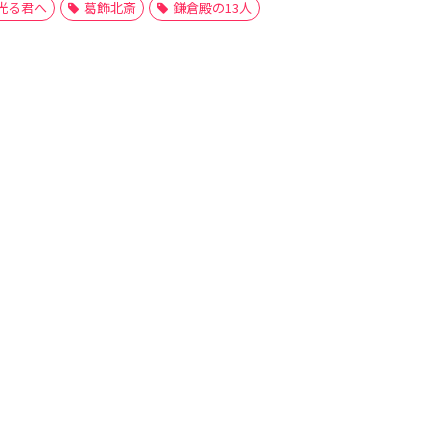
光る君へ
葛飾北斎
鎌倉殿の13人