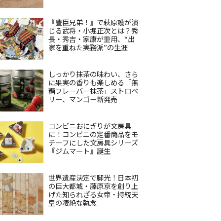
『豊臣兄弟！』で萩原護が演
じる武将・小堀正次とは？秀
長・秀吉・家康が重用、“出
家を重ねた実務派”の生涯
しっかり抹茶の味わい、さら
に果実の香りも楽しめる「無
糖フレーバー抹茶」ストロベ
リー、マンゴー新発売
コンビニおにぎりが文房具
に！コンビニの定番商品をモ
チーフにした文房具シリーズ
『ジムマート』誕生
世界遺産決定で脚光！日本初
の巨大都城・藤原京を創り上
げた知られざる女帝・持統天
皇の凄絶な執念