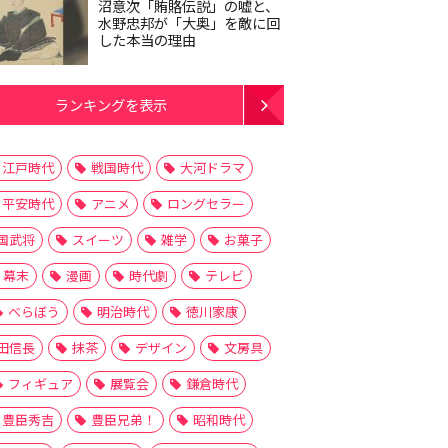
沼意次「賄賂伝説」の嘘と、
水野忠邦が「大奥」を敵に回
した本当の理由
ランキングを表示
江戸時代
戦国時代
大河ドラマ
平安時代
アニメ
ロングセラー
国武将
スイーツ
雑学
お菓子
幕末
漫画
時代劇
テレビ
べらぼう
明治時代
徳川家康
田信長
抹茶
デザイン
文房具
フィギュア
展覧会
鎌倉時代
豊臣秀吉
豊臣兄弟！
昭和時代