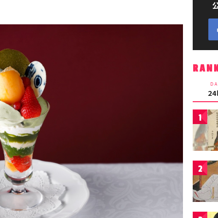
RAN
DA
2
1
2