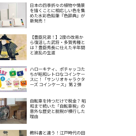
日本の四季折々の植物や情景
を描くことに相応しい色を集
めた水彩色鉛筆『色辞典』が
新発売！
【豊臣兄弟！】2度の改易か
ら復活した武将・多賀秀種と
は？豊臣秀長に仕えた半年間
と波乱の生涯
ハローキティ、ポチャッコた
ちが昭和レトロなコインケー
スに！「サンリオキャラクタ
ーズ コインケース」第２弾
自転車を持つだけで税金？ 昭
和まで続いた「自転車税」の
意外な歴史と脱税が横行した
理由
教科書と違う！江戸時代の田