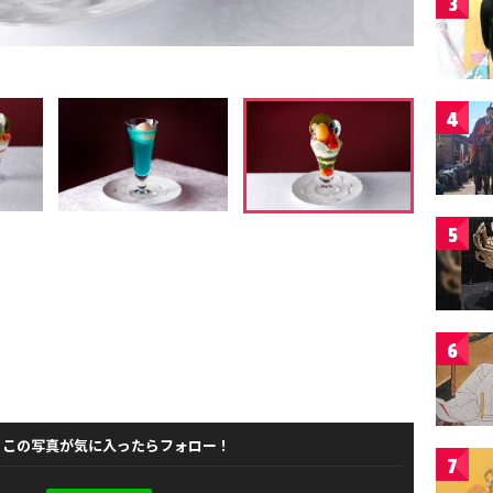
3
4
5
6
この写真が気に入ったらフォロー！
7