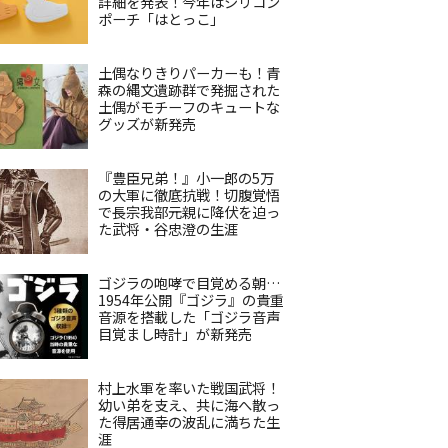
詳細を発表！今年はシリコン
ポーチ「はとっこ」
土偶なりきりパーカーも！青
森の縄文遺跡群で発掘された
土偶がモチーフのキュートな
グッズが新発売
『豊臣兄弟！』小一郎の5万
の大軍に徹底抗戦！切腹覚悟
で長宗我部元親に降伏を迫っ
た武将・谷忠澄の生涯
ゴジラの咆哮で目覚める朝…
1954年公開『ゴジラ』の貴重
音源を搭載した「ゴジラ音声
目覚まし時計」が新発売
村上水軍を率いた戦国武将！
幼い弟を支え、共に海へ散っ
た得居通幸の波乱に満ちた生
涯