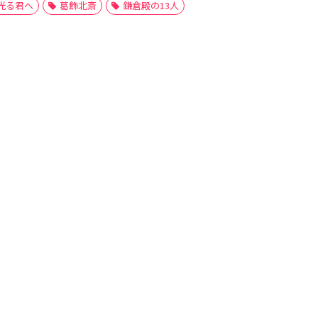
光る君へ
葛飾北斎
鎌倉殿の13人