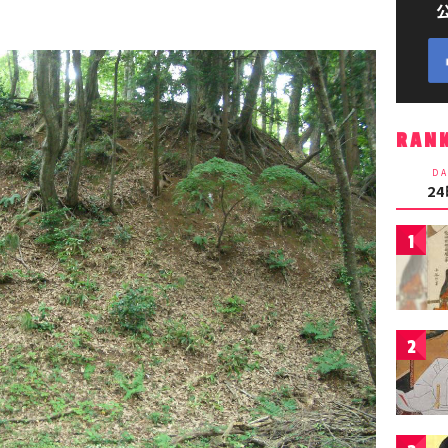
RAN
DA
2
1
2