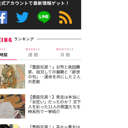
公式アカウントで最新情報ゲット！
ランキング
KING
ILY
WEEKLY
MONTHLY
4時間
週 間
月 間
『豊臣兄弟！』お市と柴田勝
家、自刃しての最期と「辞世
の句」…運命を共にした２人
の悲劇
【豊臣兄弟！】秀吉は本当に
「女狂い」だったのか？ 天下
人を彩った11人の側室たちを
時系列で一挙紹介
『豊臣兄弟！』茶々＝悪女は