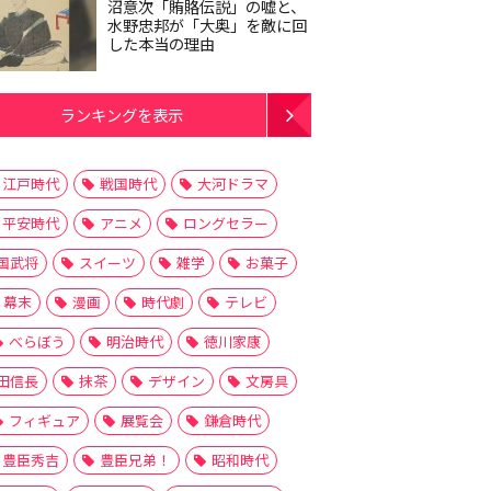
沼意次「賄賂伝説」の嘘と、
水野忠邦が「大奥」を敵に回
した本当の理由
ランキングを表示
江戸時代
戦国時代
大河ドラマ
平安時代
アニメ
ロングセラー
国武将
スイーツ
雑学
お菓子
幕末
漫画
時代劇
テレビ
べらぼう
明治時代
徳川家康
田信長
抹茶
デザイン
文房具
フィギュア
展覧会
鎌倉時代
豊臣秀吉
豊臣兄弟！
昭和時代