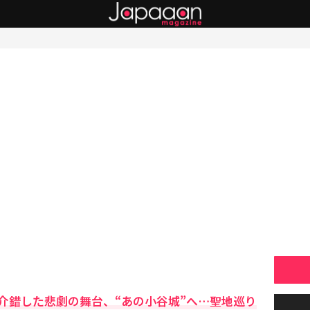
介錯した悲劇の舞台、“あの小谷城”へ…聖地巡り