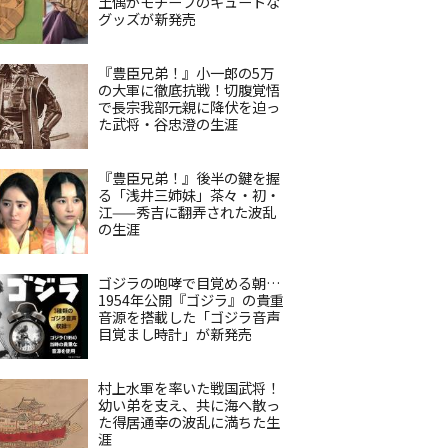
土偶がモチーフのキュートな
グッズが新発売
『豊臣兄弟！』小一郎の5万
の大軍に徹底抗戦！切腹覚悟
で長宗我部元親に降伏を迫っ
た武将・谷忠澄の生涯
『豊臣兄弟！』後半の鍵を握
る「浅井三姉妹」茶々・初・
江——秀吉に翻弄された波乱
の生涯
ゴジラの咆哮で目覚める朝…
1954年公開『ゴジラ』の貴重
音源を搭載した「ゴジラ音声
目覚まし時計」が新発売
村上水軍を率いた戦国武将！
幼い弟を支え、共に海へ散っ
た得居通幸の波乱に満ちた生
涯