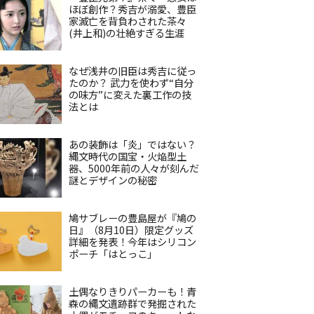
ほぼ創作？秀吉が溺愛、豊臣
家滅亡を背負わされた茶々
(井上和)の壮絶すぎる生涯
なぜ浅井の旧臣は秀吉に従っ
たのか？ 武力を使わず“自分
の味方”に変えた裏工作の技
法とは
あの装飾は「炎」ではない？
縄文時代の国宝・火焔型土
器、5000年前の人々が刻んだ
謎とデザインの秘密
鳩サブレーの豊島屋が『鳩の
日』（8月10日）限定グッズ
詳細を発表！今年はシリコン
ポーチ「はとっこ」
土偶なりきりパーカーも！青
森の縄文遺跡群で発掘された