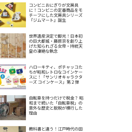
コンビニおにぎりが文房具
に！コンビニの定番商品をモ
チーフにした文房具シリーズ
『ジムマート』誕生
世界遺産決定で脚光！日本初
の巨大都城・藤原京を創り上
げた知られざる女帝・持統天
皇の凄絶な執念
ハローキティ、ポチャッコた
ちが昭和レトロなコインケー
スに！「サンリオキャラクタ
ーズ コインケース」第２弾
自転車を持つだけで税金？ 昭
和まで続いた「自転車税」の
意外な歴史と脱税が横行した
理由
教科書と違う！江戸時代の田