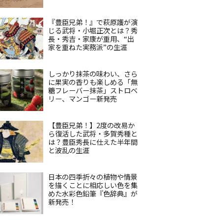
『豊臣兄弟！』で萩原護が演
じる武将・小堀正次とは？秀
長・秀吉・家康が重用、“出
家を重ねた実務派”の生涯
しっかり抹茶の味わい、さら
に果実の香りも楽しめる「無
糖フレーバー抹茶」ストロベ
リー、マンゴー新発売
【豊臣兄弟！】2度の改易か
ら復活した武将・多賀秀種と
は？豊臣秀長に仕えた半年間
と波乱の生涯
日本の四季折々の植物や情景
を描くことに相応しい色を集
めた水彩色鉛筆『色辞典』が
新発売！