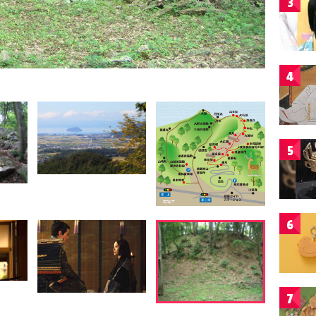
3
4
5
6
7