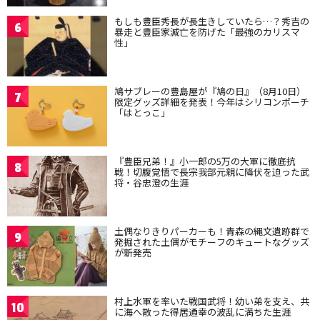
もしも豊臣秀長が長生きしていたら…？秀吉の
6
暴走と豊臣家滅亡を防げた「最強のカリスマ
性」
鳩サブレーの豊島屋が『鳩の日』（8月10日）
7
限定グッズ詳細を発表！今年はシリコンポーチ
「はとっこ」
『豊臣兄弟！』小一郎の5万の大軍に徹底抗
8
戦！切腹覚悟で長宗我部元親に降伏を迫った武
将・谷忠澄の生涯
土偶なりきりパーカーも！青森の縄文遺跡群で
9
発掘された土偶がモチーフのキュートなグッズ
が新発売
村上水軍を率いた戦国武将！幼い弟を支え、共
10
に海へ散った得居通幸の波乱に満ちた生涯