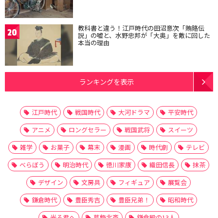
教科書と違う！江戸時代の田沼意次「賄賂伝
20
説」の嘘と、水野忠邦が「大奥」を敵に回した
本当の理由
ランキングを表示
江戸時代
戦国時代
大河ドラマ
平安時代
アニメ
ロングセラー
戦国武将
スイーツ
雑学
お菓子
幕末
漫画
時代劇
テレビ
べらぼう
明治時代
徳川家康
織田信長
抹茶
デザイン
文房具
フィギュア
展覧会
鎌倉時代
豊臣秀吉
豊臣兄弟！
昭和時代
光る君へ
葛飾北斎
鎌倉殿の13人