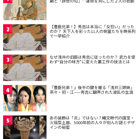
期と「辞世の句」…運命を共にした２人の悲劇
【豊臣兄弟！】秀吉は本当に「女狂い」だった
2
のか？ 天下人を彩った11人の側室たちを時系列
で一挙紹介
なぜ浅井の旧臣は秀吉に従ったのか？ 武力を使
3
わず“自分の味方”に変えた裏工作の技法とは
『豊臣兄弟！』後半の鍵を握る「浅井三姉妹」
4
茶々・初・江——秀吉に翻弄された波乱の生涯
あの装飾は「炎」ではない？縄文時代の国宝・
5
火焔型土器、5000年前の人々が刻んだ謎とデザ
インの秘密