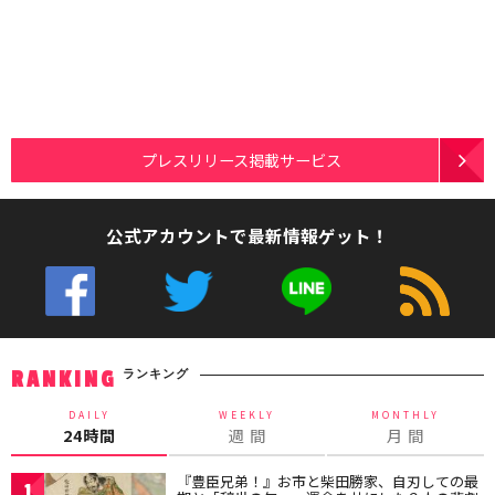
プレスリリース掲載サービス
公式アカウントで最新情報ゲット！
ランキング
RANKING
DAILY
WEEKLY
MONTHLY
24時間
週 間
月 間
『豊臣兄弟！』お市と柴田勝家、自刃しての最
1