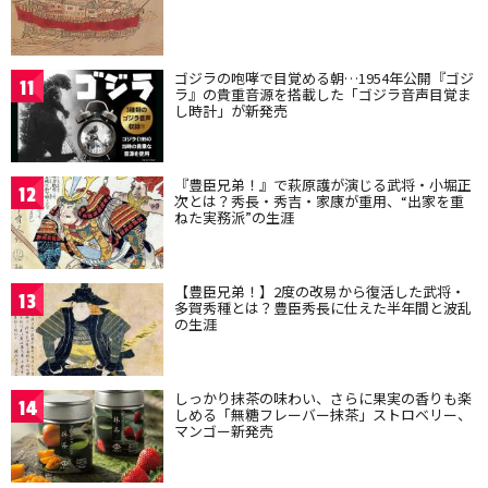
ゴジラの咆哮で目覚める朝…1954年公開『ゴジ
11
ラ』の貴重音源を搭載した「ゴジラ音声目覚ま
し時計」が新発売
『豊臣兄弟！』で萩原護が演じる武将・小堀正
12
次とは？秀長・秀吉・家康が重用、“出家を重
ねた実務派”の生涯
【豊臣兄弟！】2度の改易から復活した武将・
13
多賀秀種とは？豊臣秀長に仕えた半年間と波乱
の生涯
しっかり抹茶の味わい、さらに果実の香りも楽
14
しめる「無糖フレーバー抹茶」ストロベリー、
マンゴー新発売