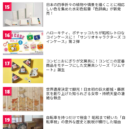
日本の四季折々の植物や情景を描くことに相応
15
しい色を集めた水彩色鉛筆『色辞典』が新発
売！
ハローキティ、ポチャッコたちが昭和レトロな
16
コインケースに！「サンリオキャラクターズ コ
インケース」第２弾
コンビニおにぎりが文房具に！コンビニの定番
17
商品をモチーフにした文房具シリーズ『ジムマ
ート』誕生
世界遺産決定で脚光！日本初の巨大都城・藤原
18
京を創り上げた知られざる女帝・持統天皇の凄
絶な執念
自転車を持つだけで税金？ 昭和まで続いた「自
19
転車税」の意外な歴史と脱税が横行した理由