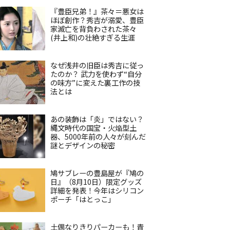
『豊臣兄弟！』茶々＝悪女は
ほぼ創作？秀吉が溺愛、豊臣
家滅亡を背負わされた茶々
(井上和)の壮絶すぎる生涯
なぜ浅井の旧臣は秀吉に従っ
たのか？ 武力を使わず“自分
の味方”に変えた裏工作の技
法とは
あの装飾は「炎」ではない？
縄文時代の国宝・火焔型土
器、5000年前の人々が刻んだ
謎とデザインの秘密
鳩サブレーの豊島屋が『鳩の
日』（8月10日）限定グッズ
詳細を発表！今年はシリコン
ポーチ「はとっこ」
土偶なりきりパーカーも！青