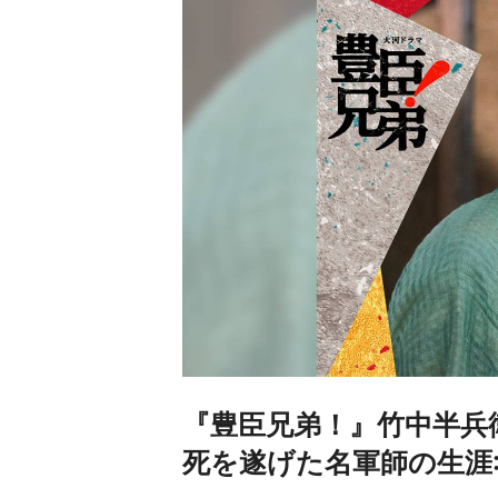
『豊臣兄弟！』竹中半兵衛
死を遂げた名軍師の生涯