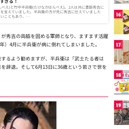
すぎる！
んべえ)と竹中半兵衛(たけなかはんべえ)。2人は共に豊臣秀吉に
吉を支えていました。半兵衛の方が先に秀吉に仕えていました
16
近いこともあり、…
」が秀吉の両脇を固める軍師となり、ますます活躍
9年）4月に半兵衛が病に倒れてしまいました。
17
養するよう勧めますが、半兵衛は「武士たる者は
を辞退。そして6月13日に36歳という若さで世を
18
19