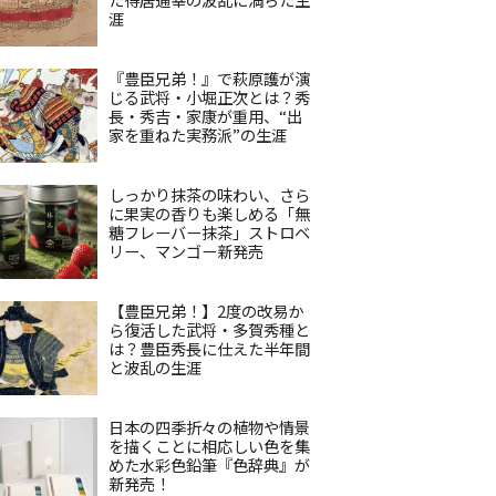
涯
『豊臣兄弟！』で萩原護が演
じる武将・小堀正次とは？秀
長・秀吉・家康が重用、“出
家を重ねた実務派”の生涯
しっかり抹茶の味わい、さら
に果実の香りも楽しめる「無
糖フレーバー抹茶」ストロベ
リー、マンゴー新発売
【豊臣兄弟！】2度の改易か
ら復活した武将・多賀秀種と
は？豊臣秀長に仕えた半年間
と波乱の生涯
日本の四季折々の植物や情景
を描くことに相応しい色を集
めた水彩色鉛筆『色辞典』が
新発売！