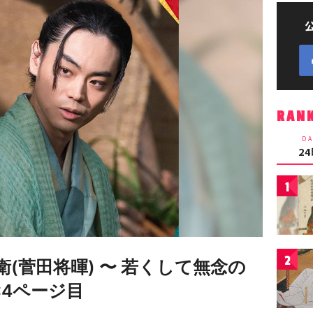
RAN
DA
2
1
2
(菅田将暉) 〜 若くして無念の
:4ページ目