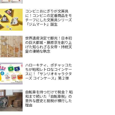
コンビニおにぎりが文房具
に！コンビニの定番商品をモ
チーフにした文房具シリーズ
『ジムマート』誕生
世界遺産決定で脚光！日本初
の巨大都城・藤原京を創り上
げた知られざる女帝・持統天
皇の凄絶な執念
ハローキティ、ポチャッコた
ちが昭和レトロなコインケー
スに！「サンリオキャラクタ
ーズ コインケース」第２弾
自転車を持つだけで税金？ 昭
和まで続いた「自転車税」の
意外な歴史と脱税が横行した
理由