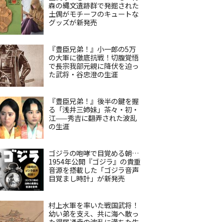
森の縄文遺跡群で発掘された
土偶がモチーフのキュートな
グッズが新発売
『豊臣兄弟！』小一郎の5万
の大軍に徹底抗戦！切腹覚悟
で長宗我部元親に降伏を迫っ
た武将・谷忠澄の生涯
『豊臣兄弟！』後半の鍵を握
る「浅井三姉妹」茶々・初・
江——秀吉に翻弄された波乱
の生涯
ゴジラの咆哮で目覚める朝…
1954年公開『ゴジラ』の貴重
音源を搭載した「ゴジラ音声
目覚まし時計」が新発売
村上水軍を率いた戦国武将！
幼い弟を支え、共に海へ散っ
た得居通幸の波乱に満ちた生