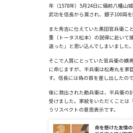
年（1578年）5月24日に備前八幡
武功を信長から賞され、銀子100両
また秀吉に仕えていた黒田官兵衛こ
重（トータス松本）の説得に赴いて
返った」と思い込んでしまいました
そこで人質にとっていた官兵衛の嫡
に命じますが、半兵衛は松寿丸を家臣
す。信長には偽の首を差し出したの
後に救出された勘兵衛は、半兵衛の
受けました。家紋をいただくことは
うリスペクトの意思表示です。
命を懸けた友情の