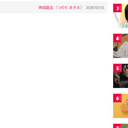
角田晶生（つのだ あきお）
2026/03/01
3
4
5
6