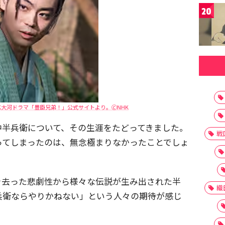
20
大河ドラマ「豊臣兄弟！」公式サイトより。🄫NHK
中半兵衛について、その生涯をたどってきました。
戦
ってしまったのは、無念極まりなかったことでしょ
を去った悲劇性から様々な伝説が生み出された半
織
兵衛ならやりかねない」という人々の期待が感じ