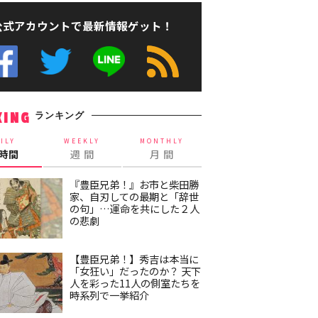
公式アカウントで最新情報ゲット！
ランキング
KING
ILY
WEEKLY
MONTHLY
4時間
週 間
月 間
『豊臣兄弟！』お市と柴田勝
家、自刃しての最期と「辞世
の句」…運命を共にした２人
の悲劇
【豊臣兄弟！】秀吉は本当に
「女狂い」だったのか？ 天下
人を彩った11人の側室たちを
時系列で一挙紹介