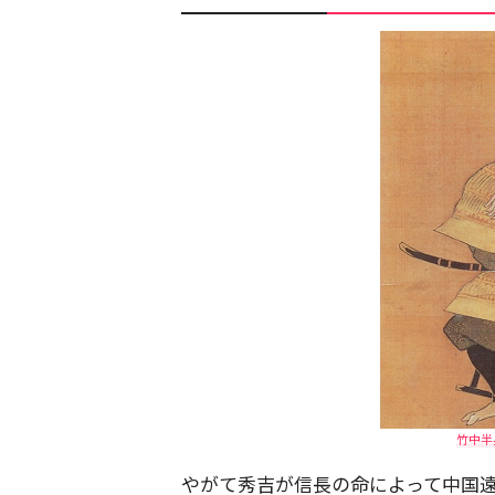
竹中半兵
やがて秀吉が信長の命によって中国遠