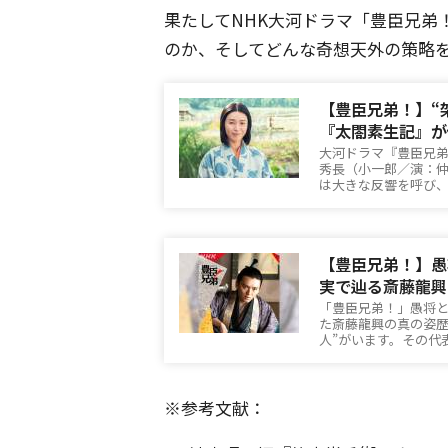
果たしてNHK大河ドラマ「豊臣兄弟
のか、そしてどんな奇想天外の策略
【豊臣兄弟！】“
『太閤素生記』が
大河ドラマ『豊臣兄
秀長（小一郎／演：
は大きな反響を呼び
【豊臣兄弟！】愚
実で辿る斎藤龍興
「豊臣兄弟！」愚将
た斎藤龍興の真の姿歴
人”がいます。その代
※参考文献：