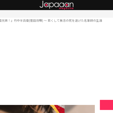
臣兄弟！』竹中半兵衛(菅田将暉) 〜 若くして無念の死を遂げた名軍師の生涯