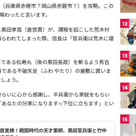
山城（兵庫県赤穂市？岡山県赤磐市？）を攻略。この
を賜わったと言います。
12
と黒田孝高（倉悠貴）が、謀叛を起こした荒木村
捕らわれてしまった際、信長は「官兵衛は荒木に寝
。
13
男である松寿丸（後の黒田長政）を斬るよう秀吉
である不破矢足（ふわ やたり）の屋敷に匿いま
でしょう。
14
計らいに心から感謝し、半兵衛から家紋をもらい
「あなたの分家になります≒下位に立ちます」とい
15
首実検！戦国時代の天才軍師、黒田官兵衛と竹中