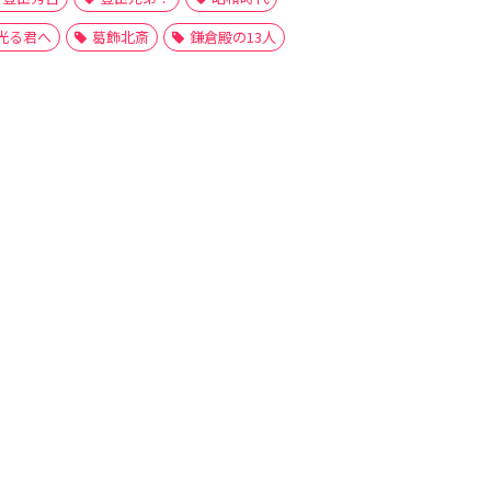
光る君へ
葛飾北斎
鎌倉殿の13人