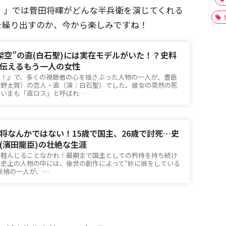
！」では菅田将暉がどんな半兵衛を演じてくれる
を繰り出すのか、今から楽しみですね！
架空”の直(白石聖)には実在モデルがいた！？史料
伝えるもう一人の女性
弟！』で、多くの視聴者の心を揺さぶった人物の一人が、豊臣
仲野太賀）の恋人・直（演：白石聖）でした。彼女の突然の死
、いまも「直ロス」と呼ばれ…
将なんかではない！15歳で国主、26歳で討死…史
(濱田龍臣)の壮絶な生涯
と軽んじることなかれ！最期まで国主としての矜持を持ち続け
史上の人物の中には、後世の創作によって“妙に損をしている
表格の一人が、…