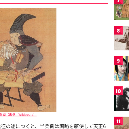
7
8
9
10
衛（画像：Wikipedia）
11
征の途につくと、半兵衛は調略を駆使して天正6