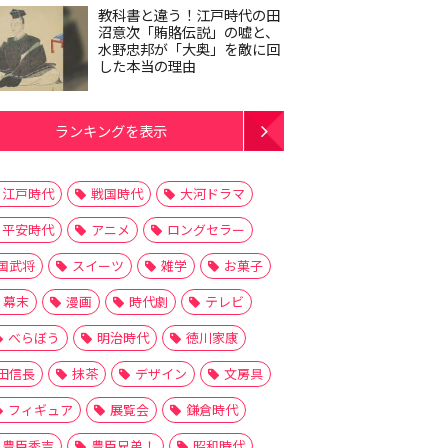
教科書と違う！江戸時代の田
沼意次「賄賂伝説」の嘘と、
水野忠邦が「大奥」を敵に回
した本当の理由
ランキングを表示
江戸時代
戦国時代
大河ドラマ
平安時代
アニメ
ロングセラー
国武将
スイーツ
雑学
お菓子
幕末
漫画
時代劇
テレビ
べらぼう
明治時代
徳川家康
田信長
抹茶
デザイン
文房具
フィギュア
展覧会
鎌倉時代
豊臣秀吉
豊臣兄弟！
昭和時代