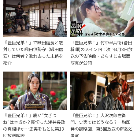
『豊臣兄弟！』で織田信長と敵
「豊臣兄弟！」竹中半兵衛(菅田
対していた織田伊勢守（織田信
将暉)のメイン回！次回3月8日放
安）は何者？敗れ去った末路を
送の予告映像・あらすじ＆場面
紹介
写真が公開
『豊臣兄弟！』慶が“女ぎつ
『豊臣兄弟！』大沢次郎左衛
ね”は本当か？裏切った浅井長政
門、史実ではどうなる？一触即
の真相ほか…史実をもとに第13
発の調略回、第5回放送の解説と
回放送解説
考察