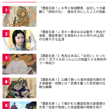
『豊臣兄弟！』お市と柴田勝家、自刃しての最
1
期と「辞世の句」…運命を共にした２人の悲劇
『豊臣兄弟！』茶々＝悪女はほぼ創作？秀吉が
2
溺愛、豊臣家滅亡を背負わされた茶々(井上和)
の壮絶すぎる生涯
【豊臣兄弟！】秀吉は本当に「女狂い」だった
3
のか？ 天下人を彩った11人の側室たちを時系列
で一挙紹介
【豊臣兄弟！】22歳で散った長宗我部元親の天
4
才後継者・信親とは？武勇を奮った若武者の壮
絶な最期
『豊臣兄弟！』で描かれた織田信長の道普請は
5
史実？信長が実施した街道整備の施策を紹介