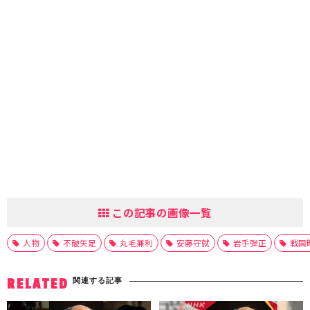
この記事の画像一覧
人物
不破矢足
丸毛兼利
安藤守就
岩手弾正
戦国
関連する記事
RELATED