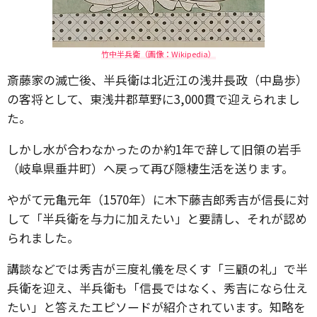
竹中半兵衛（画像：Wikipedia）
斎藤家の滅亡後、半兵衛は北近江の浅井長政（中島歩）
の客将として、東浅井郡草野に3,000貫で迎えられまし
た。
しかし水が合わなかったのか約1年で辞して旧領の岩手
（岐阜県垂井町）へ戻って再び隠棲生活を送ります。
やがて元亀元年（1570年）に木下藤吉郎秀吉が信長に対
して「半兵衛を与力に加えたい」と要請し、それが認め
られました。
講談などでは秀吉が三度礼儀を尽くす「三顧の礼」で半
兵衛を迎え、半兵衛も「信長ではなく、秀吉になら仕え
たい」と答えたエピソードが紹介されています。知略を