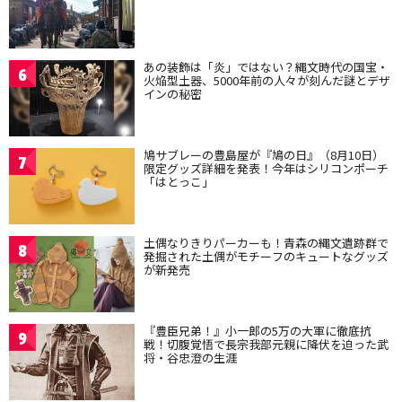
あの装飾は「炎」ではない？縄文時代の国宝・
6
火焔型土器、5000年前の人々が刻んだ謎とデザ
インの秘密
鳩サブレーの豊島屋が『鳩の日』（8月10日）
7
限定グッズ詳細を発表！今年はシリコンポーチ
「はとっこ」
土偶なりきりパーカーも！青森の縄文遺跡群で
8
発掘された土偶がモチーフのキュートなグッズ
が新発売
『豊臣兄弟！』小一郎の5万の大軍に徹底抗
9
戦！切腹覚悟で長宗我部元親に降伏を迫った武
将・谷忠澄の生涯