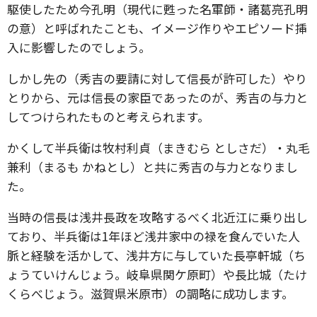
駆使したため今孔明（現代に甦った名軍師・諸葛亮孔明
の意）と呼ばれたことも、イメージ作りやエピソード挿
入に影響したのでしょう。
しかし先の（秀吉の要請に対して信長が許可した）やり
とりから、元は信長の家臣であったのが、秀吉の与力と
してつけられたものと考えられます。
かくして半兵衛は牧村利貞（まきむら としさだ）・丸毛
兼利（まるも かねとし）と共に秀吉の与力となりまし
た。
当時の信長は浅井長政を攻略するべく北近江に乗り出し
ており、半兵衛は1年ほど浅井家中の禄を食んでいた人
脈と経験を活かして、浅井方に与していた長亭軒城（ち
ょうていけんじょう。岐阜県関ケ原町）や長比城（たけ
くらべじょう。滋賀県米原市）の調略に成功します。