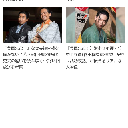
『豊臣兄弟！』なぜ長篠合戦を
【豊臣兄弟！】謎多き軍師・竹
描かない？若き家臣団の登場と
中半兵衛(菅田将暉)の素顔！史料
史実の違いを読み解く…第18回
『武功夜話』が伝えるリアルな
放送を考察
人物像