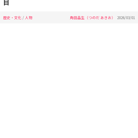
目
歴史・文化
/
人物
角田晶生（つのだ あきお）
2026/03/01