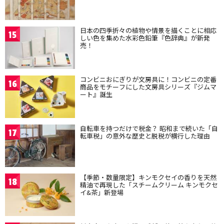
日本の四季折々の植物や情景を描くことに相応
15
しい色を集めた水彩色鉛筆『色辞典』が新発
売！
コンビニおにぎりが文房具に！コンビニの定番
16
商品をモチーフにした文房具シリーズ『ジムマ
ート』誕生
自転車を持つだけで税金？ 昭和まで続いた「自
17
転車税」の意外な歴史と脱税が横行した理由
【季節・数量限定】キンモクセイの香りを天然
18
精油で再現した「スチームクリーム キンモクセ
イ&茶」新登場