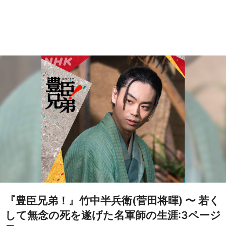
『豊臣兄弟！』竹中半兵衛(菅田将暉) 〜 若く
して無念の死を遂げた名軍師の生涯:3ページ