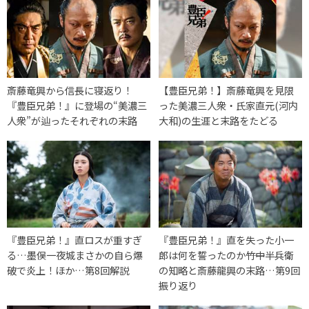
斎藤竜興から信長に寝返り！
【豊臣兄弟！】斎藤竜興を見限
『豊臣兄弟！』に登場の“美濃三
った美濃三人衆・氏家直元(河内
人衆”が辿ったそれぞれの末路
大和)の生涯と末路をたどる
『豊臣兄弟！』直ロスが重すぎ
『豊臣兄弟！』直を失った小一
る…墨俣一夜城まさかの自ら爆
郎は何を誓ったのか――竹中半兵衛
破で炎上！ほか…第8回解説
の知略と斎藤龍興の末路…第9回
振り返り