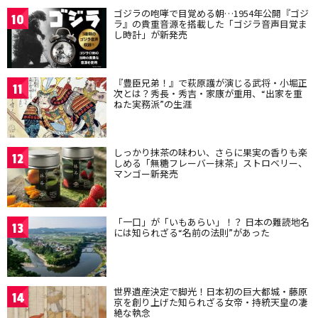
ゴジラの咆哮で目覚める朝…1954年公開『ゴジ
10
ラ』の貴重音源を搭載した「ゴジラ音声目覚ま
し時計」が新発売
『豊臣兄弟！』で萩原護が演じる武将・小堀正
11
次とは？秀長・秀吉・家康が重用、“出家を重
ねた実務派”の生涯
しっかり抹茶の味わい、さらに果実の香りも楽
12
しめる「無糖フレーバー抹茶」ストロベリー、
マンゴー新発売
「一口」が「いもあらい」！？ 日本の難読地名
13
には知られざる“名前の法則”があった
世界遺産決定で脚光！日本初の巨大都城・藤原
14
京を創り上げた知られざる女帝・持統天皇の凄
絶な執念