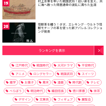
村上水軍を率いた戦国武将！幼い弟を支え、共
19
に海へ散った得居通幸の波乱に満ちた生涯
怪獣革を纏う！ダダ、エレキング…ウルトラ怪
20
獣モチーフの革を使った新アパレルコレクショ
ンが発表
ランキングを表示
江戸時代
戦国時代
大河ドラマ
平安時代
アニメ
ロングセラー
戦国武将
スイーツ
雑学
お菓子
幕末
漫画
時代劇
テレビ
べらぼう
明治時代
織田信長
徳川家康
抹茶
デザイン
文房具
フィギュア
展覧会