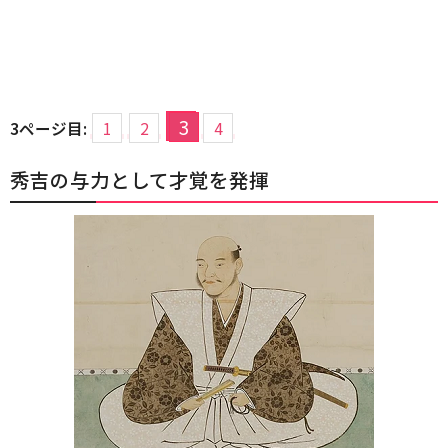
3
3ページ目:
1
2
4
秀吉の与力として才覚を発揮