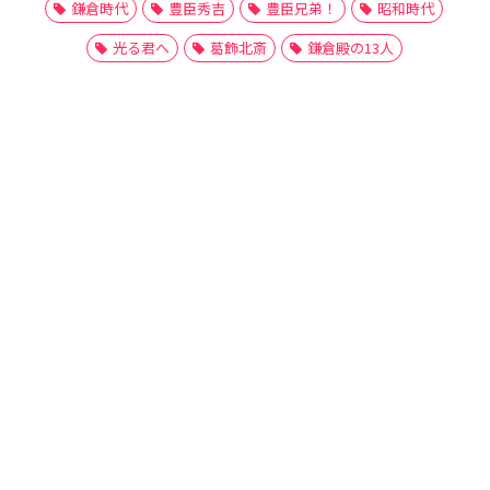
鎌倉時代
豊臣秀吉
豊臣兄弟！
昭和時代
光る君へ
葛飾北斎
鎌倉殿の13人