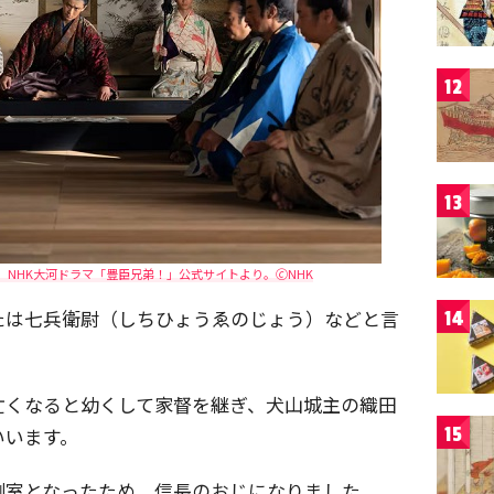
12
13
NHK大河ドラマ「豊臣兄弟！」公式サイトより。🄫NHK
たは七兵衛尉（しちひょうゑのじょう）などと言
14
亡くなると幼くして家督を継ぎ、犬山城主の織田
15
いいます。
側室となったため、信長のおじになりました。