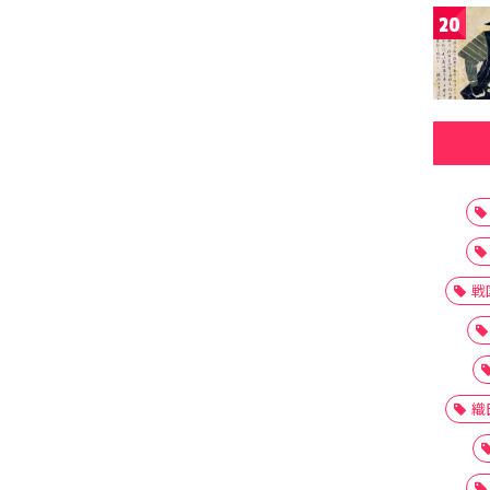
20
戦
織