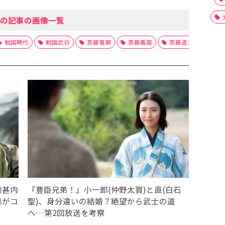
の記事の画像一覧
戦国時代
戦国武将
斎藤竜興
斎藤義龍
斎藤道三
稲田
川甚内
『豊臣兄弟！』小一郎(仲野太賀)と直(白石
果がコ
聖)、身分違いの結婚？絶望から武士の道
へ…第2回放送を考察