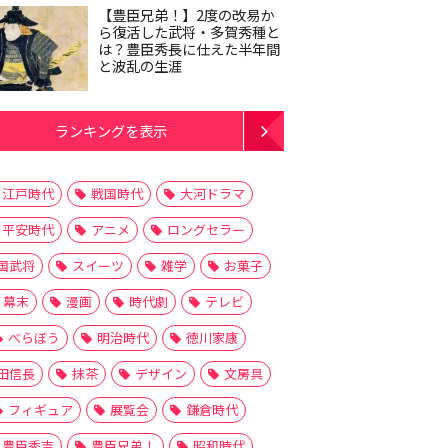
【豊臣兄弟！】2度の改易か
ら復活した武将・多賀秀種と
は？豊臣秀長に仕えた半年間
と波乱の生涯
ランキングを表示
江戸時代
戦国時代
大河ドラマ
平安時代
アニメ
ロングセラー
国武将
スイーツ
雑学
お菓子
幕末
漫画
時代劇
テレビ
べらぼう
明治時代
徳川家康
田信長
抹茶
デザイン
文房具
フィギュア
展覧会
鎌倉時代
豊臣秀吉
豊臣兄弟！
昭和時代