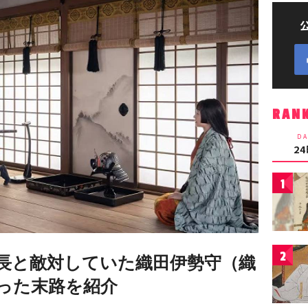
RAN
DA
2
1
2
長と敵対していた織田伊勢守（織
った末路を紹介