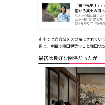
『豊臣兄弟！』小
望から武士の道へ
恩人を非情に斬り捨
た小一郎（仲野太賀
様子を母なか（坂井
劇中では岩倉城を火の海にされてい
訳で、今回は織田伊勢守こと織田信
最初は良好な関係だったが…