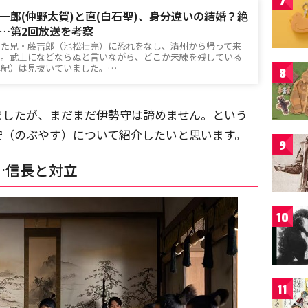
7
一郎(仲野太賀)と直(白石聖)、身分違いの結婚？絶
…第2回放送を考察
てた兄・藤吉郎（池松壮亮）に恐れをなし、清州から帰って来
）。武士になどならぬと言いながら、どこか未練を残している
真紀）は見抜いていました。…
8
ましたが、まだまだ伊勢守は諦めません。という
安（のぶやす）について紹介したいと思います。
9
…信長と対立
10
11