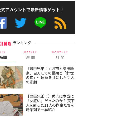
公式アカウントで最新情報ゲット！
ランキング
KING
ILY
WEEKLY
MONTHLY
4時間
週 間
月 間
『豊臣兄弟！』お市と柴田勝
家、自刃しての最期と「辞世
の句」…運命を共にした２人
の悲劇
【豊臣兄弟！】秀吉は本当に
「女狂い」だったのか？ 天下
人を彩った11人の側室たちを
時系列で一挙紹介