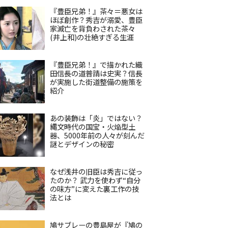
『豊臣兄弟！』茶々＝悪女は
ほぼ創作？秀吉が溺愛、豊臣
家滅亡を背負わされた茶々
(井上和)の壮絶すぎる生涯
『豊臣兄弟！』で描かれた織
田信長の道普請は史実？信長
が実施した街道整備の施策を
紹介
あの装飾は「炎」ではない？
縄文時代の国宝・火焔型土
器、5000年前の人々が刻んだ
謎とデザインの秘密
なぜ浅井の旧臣は秀吉に従っ
たのか？ 武力を使わず“自分
の味方”に変えた裏工作の技
法とは
鳩サブレーの豊島屋が『鳩の