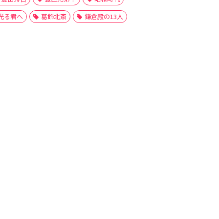
光る君へ
葛飾北斎
鎌倉殿の13人
大炊助
織田伊勢守
織田信勝
織田信安
織田信家
織田信