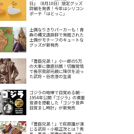
日』（8月10日）限定グッズ
詳細を発表！今年はシリコン
ポーチ「はとっこ」
土偶なりきりパーカーも！青
森の縄文遺跡群で発掘された
土偶がモチーフのキュートな
グッズが新発売
『豊臣兄弟！』小一郎の5万
の大軍に徹底抗戦！切腹覚悟
で長宗我部元親に降伏を迫っ
た武将・谷忠澄の生涯
ゴジラの咆哮で目覚める朝…
1954年公開『ゴジラ』の貴重
音源を搭載した「ゴジラ音声
目覚まし時計」が新発売
『豊臣兄弟！』で萩原護が演
じる武将・小堀正次とは？秀
長・秀吉・家康が重用、“出