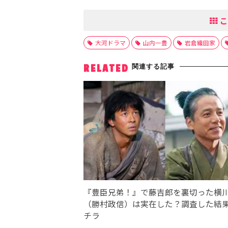
こ
大河ドラマ
山内一豊
岩倉織田家
関連する記事
RELATED
『豊臣兄弟！』で藤吉郎を裏切った横
（勝村政信）は実在した？調査した結
チラ