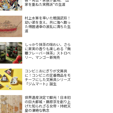
家を重ねた実務派”の生涯
村上水軍を率いた戦国武将！
幼い弟を支え、共に海へ散っ
た得居通幸の波乱に満ちた生
涯
しっかり抹茶の味わい、さら
に果実の香りも楽しめる「無
糖フレーバー抹茶」ストロベ
リー、マンゴー新発売
コンビニおにぎりが文房具
に！コンビニの定番商品をモ
チーフにした文房具シリーズ
『ジムマート』誕生
世界遺産決定で脚光！日本初
の巨大都城・藤原京を創り上
げた知られざる女帝・持統天
皇の凄絶な執念