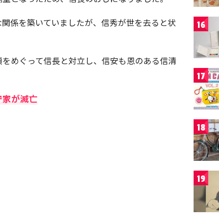
な関係を築いていましたが、信秀が世を去ると状
16
領をめぐって信長と対立し、信安も恩のある信清
17
守家が滅亡
18
19