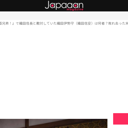
臣兄弟！』で織田信長と敵対していた織田伊勢守（織田信安）は何者？敗れ去った