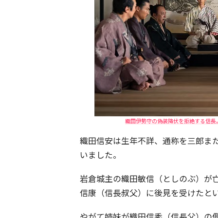
織田伊勢守の偽装降伏を拒絶する信長。
織田信安は生年不詳、通称を三郎ま
いました。
岩倉城主の織田敏信（としのぶ）が
信康（信長叔父）に後見を受けたと
やがて姉妹が織田信秀（信長父）の