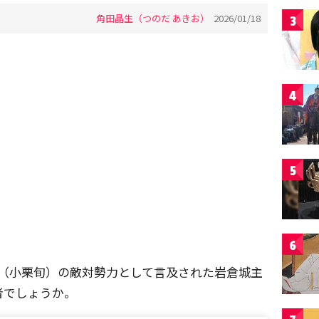
角田晶生（つのだ あきお）
2026/01/18
3
4
5
6
長（小栗旬）の敵対勢力として言及された岩倉城主
者でしょうか。