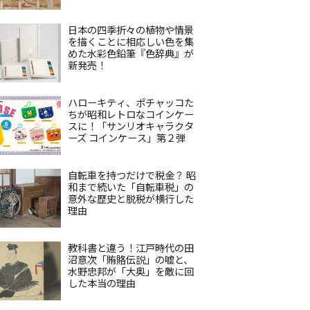
日本の四季折々の植物や情景
を描くことに相応しい色を集
めた水彩色鉛筆『色辞典』が
新発売！
ハローキティ、ポチャッコた
ちが昭和レトロなコインケー
スに！「サンリオキャラクタ
ーズ コインケース」第２弾
自転車を持つだけで税金？ 昭
和まで続いた「自転車税」の
意外な歴史と脱税が横行した
理由
教科書と違う！江戸時代の田
沼意次「賄賂伝説」の嘘と、
水野忠邦が「大奥」を敵に回
した本当の理由